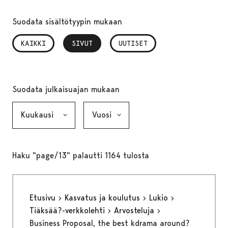
Suodata sisältötyypin mukaan
KAIKKI
SIVUT
, VALITTU
UUTISET
Suodata julkaisuajan mukaan
Kuukausi, valinta lähettää lomakkeen
Vuosi, valinta lähettää lomakkeen
Haku "page/13" palautti 1164 tulosta
Etusivu
Kasvatus ja koulutus
Lukio
Tiäksää?-verkkolehti
Arvosteluja
Business Proposal, the best kdrama around?