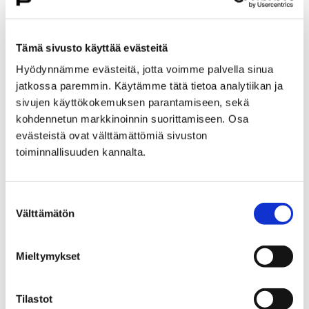
Liikenne ja veneily
Veneily ja venepaikat
Veneily ja venepaikat
Tämä sivusto käyttää evästeitä
Hyödynnämme evästeitä, jotta voimme palvella sinua
Porin kaupungilla on noin 1300 venepaikkaa
jatkossa paremmin. Käytämme tätä tietoa analytiikan ja
keskustan Jokisatamassa sekä Meri-Porin
sivujen käyttökokemuksen parantamiseen, sekä
alueella, yhteensä 20 eri satamassa.
kohdennetun markkinoinnin suorittamiseen. Osa
Talvisäilytyspaikkoja on viidessä satamassa.
evästeistä ovat välttämättömiä sivuston
Lisäksi kaupungilla on soutuvenepaikkoja
toiminnallisuuden kannalta.
Kullaan Joutsijärvellä.
Suostumuksen
Välttämätön
valinta
Etusivu
Kasvatus ja koulutus
Mieltymykset
Varhaiskasvatus ja esiopetus
Varhaiskasvatuksen maksut, tuet ja
palveluseteli
Tilastot