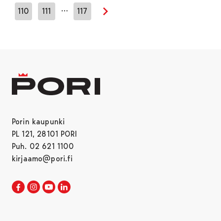
…
110
111
117
Seuraava sivu
Porin kaupunki
PL 121, 28101 PORI
Puh. 02 621 1100
kirjaamo@pori.fi
Porin kaupunki Facebookissa
Avautuu uudessa välilehdessä
Porin kaupunki Instagramissa
Avautuu uudessa välilehdessä
Porin kaupunki Youtubessa
Avautuu uudessa välilehdessä
Porin kaupunki LinkedInissa
Avautuu uudessa välilehdessä