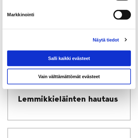
Varhaiskasvatuksen
Markkinointi
maksut, tuet ja
palveluseteli
Näytä tiedot
Salli kaikki evästeet
Etusivu
Asuminen ja ympäristö
Eläimet
Vain välttämättömät evästeet
Lemmikkieläinten hautaus
Lemmikkieläinten hautaus