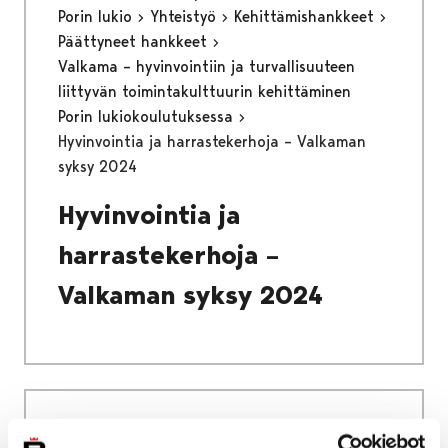
Porin lukio
Yhteistyö
Kehittämishankkeet
Päättyneet hankkeet
Valkama – hyvinvointiin ja turvallisuuteen
liittyvän toimintakulttuurin kehittäminen
Porin lukiokoulutuksessa
Hyvinvointia ja harrastekerhoja – Valkaman
syksy 2024
Hyvinvointia ja
harrastekerhoja –
Valkaman syksy 2024
Etusivu
Asuminen ja ympäristö