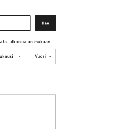
Hae
ata julkaisuajan mukaan
ausi, valinta lähettää lomakkeen
Vuosi, valinta lähettää lomakkeen