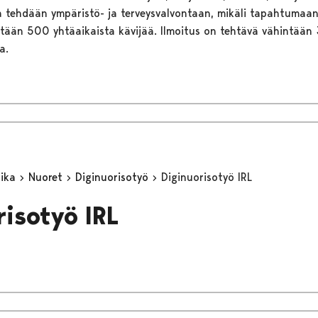
ta tehdään ympäristö- ja terveysvalvontaan, mikäli tapahtuma
ntään 500 yhtäaikaista kävijää. Ilmoitus on tehtävä vähintään
a.
aika
Nuoret
Diginuorisotyö
Diginuorisotyö IRL
risotyö IRL