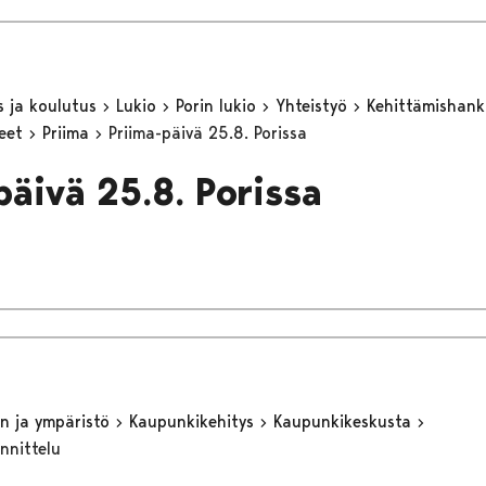
s ja koulutus
Lukio
Porin lukio
Yhteistyö
Kehittämishan
keet
Priima
Priima-päivä 25.8. Porissa
päivä 25.8. Porissa
n ja ympäristö
Kaupunkikehitys
Kaupunkikeskusta
nnittelu