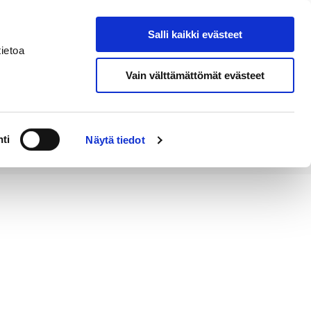
Salli kaikki evästeet
Tapahtumakalenteri
Hae sivustolta
ietoa
Vain välttämättömät evästeet
Työ ja
Kaupunki ja
rittäminen
hallinto
ti
Näytä tiedot