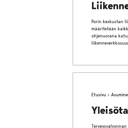
Liikenn
Porin keskustan l
määritetään kaikk
ohjenuorana katu
liikenneverkkosuu
Etusivu
Asumine
Yleisöt
Terveysvalvonnan t