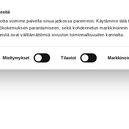
teitä
Puhelinluettelo
Anna palautetta
tta voimme palvella sinua jatkossa paremmin. Käytämme tätä t
yttökokemuksen parantamiseen, sekä kohdennetun markkinoinnin
istä ovat välttämättömiä sivuston toiminnallisuuden kannalta.
s ja
Vapaa-
Hyvinvointi
tus
aika
y
Mieltymykset
Tilastot
Markkinoin