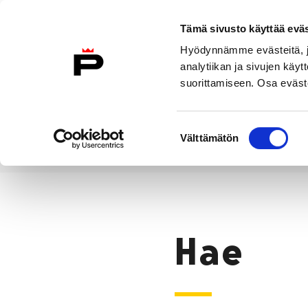
Siirry sisältöön
Tämä sivusto käyttää eväs
Suomeksi
Hyödynnämme evästeitä, jo
Etusivulle
analytiikan ja sivujen kä
suorittamiseen. Osa eväste
Asuminen ja
Kasvatu
ympäristö
koulu
Suostumuksen
Välttämätön
valinta
Hae
Etusivu
Hae