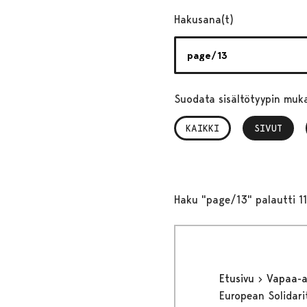
Hakusana(t)
Suodata sisältötyypin muk
KAIKKI
SIVUT
, VALITTU
Haku "page/13" palautti 1
Etusivu
Vapaa-
European Solidari