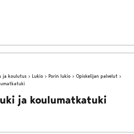
s ja koulutus
Lukio
Porin lukio
Opiskelijan palvelut
lumatkatuki
uki ja koulumatkatuki