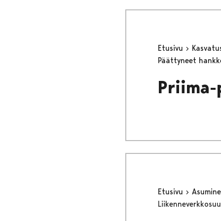
Etusivu
Kasvatu
Päättyneet hank
Priima-
Etusivu
Asumine
Liikenneverkkosuu