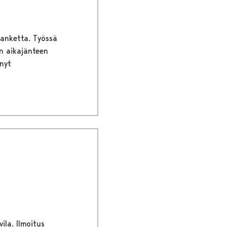
hanketta. Työssä
n aikajänteen
nyt
ila. Ilmoitus