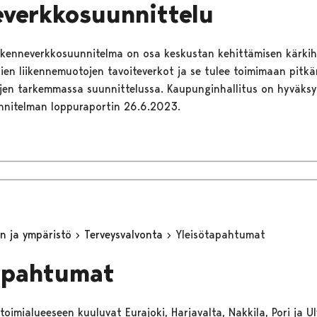
everkkosuunnittelu
iikenneverkkosuunnitelma on osa keskustan kehittämisen kärki
ien liikennemuotojen tavoiteverkot ja se tulee toimimaan pitkä
jen tarkemmassa suunnittelussa. Kaupunginhallitus on hyväksy
nnitelman loppuraportin 26.6.2023.
n ja ympäristö
Terveysvalvonta
Yleisötapahtumat
apahtumat
oimialueeseen kuuluvat Eurajoki, Harjavalta, Nakkila, Pori ja Ulv