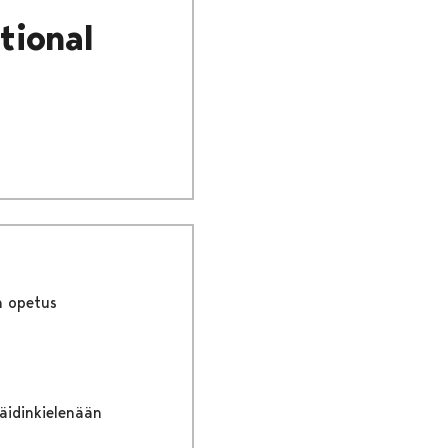
tional
n opetus
 äidinkielenään