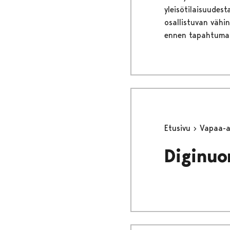
yleisötilaisuudes
osallistuvan vähi
ennen tapahtuma
Etusivu
Vapaa-
Diginuo