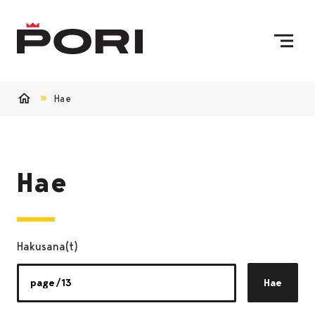
Siirry sisältöön
Etusivulle
Hae
Etusivu
Hae
Hakusana(t)
Hae