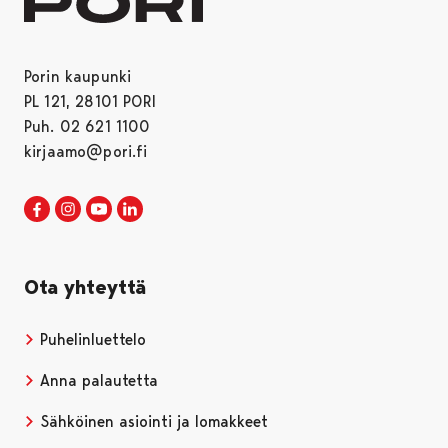
Porin kaupunki
PL 121, 28101 PORI
Puh. 02 621 1100
kirjaamo@pori.fi
Porin kaupunki Facebookissa
Avautuu uudessa välilehdessä
Porin kaupunki Instagramissa
Avautuu uudessa välilehdessä
Porin kaupunki Youtubessa
Avautuu uudessa välilehdessä
Porin kaupunki LinkedInissa
Avautuu uudessa välilehdessä
Ota yhteyttä
Puhelinluettelo
Anna palautetta
Sähköinen asiointi ja lomakkeet