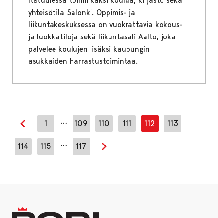
Itätuulessa toimii kaksi koulua, kirjasto sekä
yhteisötila Salonki. Oppimis- ja
liikuntakeskuksessa on vuokrattavia kokous-
ja luokkatiloja sekä liikuntasali Aalto, joka
palvelee koulujen lisäksi kaupungin
asukkaiden harrastustoimintaa.
…
1
109
110
111
112
113
Edellinen sivu
…
114
115
117
Seuraava sivu