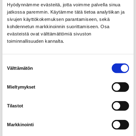
Sea
Hyödynnämme evästeitä, jotta voimme palvella sinua
jatkossa paremmin. Käytämme tätä tietoa analytiikan ja
MUSTBE -
sivujen käyttökokemuksen parantamiseen, sekä
kohdennetun markkinoinnin suorittamiseen. Osa
Multidimensional
evästeistä ovat välttämättömiä sivuston
stormwater treatment in
toiminnallisuuden kannalta.
urban areas for cleaner
Suostumuksen
Baltic Sea
Välttämätön
valinta
Mieltymykset
Tilastot
Etusivu
Kasvatus ja koulutus
Lukio
Tiäksää?-verkkolehti
Tarinoita
Sumukammion rakentamista Cernissä
Markkinointi