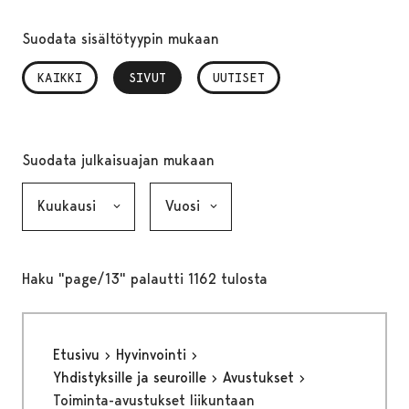
Suodata sisältötyypin mukaan
KAIKKI
SIVUT
, VALITTU
UUTISET
Suodata julkaisuajan mukaan
Kuukausi, valinta lähettää lomakkeen
Vuosi, valinta lähettää lomakkeen
Haku "page/13" palautti 1162 tulosta
Etusivu
Hyvinvointi
Yhdistyksille ja seuroille
Avustukset
Toiminta-avustukset liikuntaan