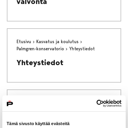
valvonta
Etusivu
Kasvatus ja koulutus
Palmgren-konservatorio
Yhteystiedot
Yhteystiedot
Etusivu
Kaupunki ja hallinto
Hankkeet ja verkostot
Hankkeet
MUSTBE – Multidimensional stormwater
Tämä sivusto käyttää evästeitä
treatment in urban areas for cleaner Baltic