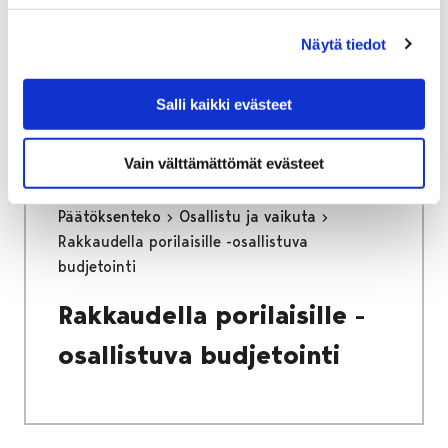
Sumukammion
rakentamista Cernissä
Näytä tiedot
Salli kaikki evästeet
Vain välttämättömät evästeet
Etusivu
Kaupunki ja hallinto
Päätöksenteko
Osallistu ja vaikuta
Rakkaudella porilaisille -osallistuva
budjetointi
Rakkaudella porilaisille -
osallistuva budjetointi