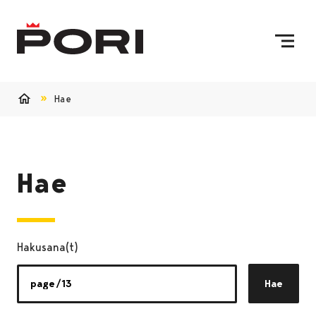
Siirry sisältöön
Etusivulle
Hae
Etusivu
Hae
Hakusana(t)
Hae