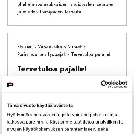
ohella myös asukkaiden, yhdistysten, seurojen
ja muiden toimijoiden tarpeita.
Etusivu
Vapaa-aika
Nuoret
Porin nuorten työpajat
Tervetuloa pajalle!
Tervetuloa pajalle!
Tämä sivusto käyttää evästeitä
Etusivu
Asuminen ja ympäristö
Hyödynnämme evästeitä, jotta voimme palvella sinua
Liikenne ja veneily
jatkossa paremmin. Käytämme tätä tietoa analytiikan ja
Liikenneväylien kunnossapito
sivujen käyttökokemuksen parantamiseen, sekä
Katujen päällystystyöt