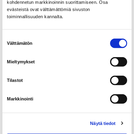
kohdennetun markkinoinnin suorittamiseen. Osa
evästeistä ovat välttämättömiä sivuston
Katujen päällystystyöt
toiminnallisuuden kannalta.
Suostumuksen
Välttämätön
valinta
Etusivu
Hyvinvointi
Mieltymykset
Yhdistyksille ja seuroille
Avustukset
Porin kaupungin hissiavustus
jälkiasennushissin rakentamiseen
Tilastot
Porin kaupungin
Markkinointi
hissiavustus
jälkiasennushissin
Näytä tiedot
rakentamiseen