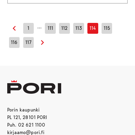
…
1
111
112
113
114
115
Edellinen sivu
116
117
Seuraava sivu
Porin kaupunki
PL 121, 28101 PORI
Puh. 02 621 1100
kirjaamo@pori.fi