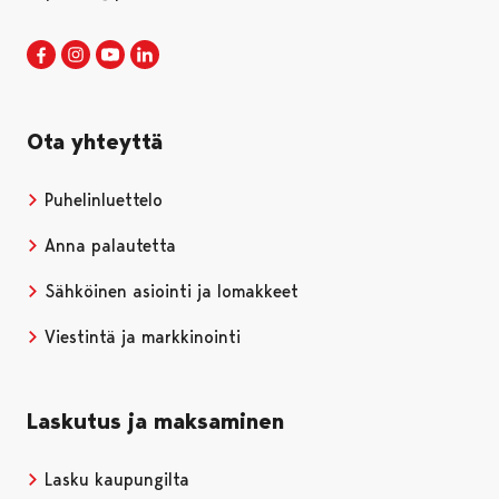
Porin kaupunki Facebookissa
Avautuu uudessa välilehdessä
Porin kaupunki Instagramissa
Avautuu uudessa välilehdessä
Porin kaupunki Youtubessa
Avautuu uudessa välilehdessä
Porin kaupunki LinkedInissa
Avautuu uudessa välilehdessä
Ota yhteyttä
Puhelinluettelo
Anna palautetta
Sähköinen asiointi ja lomakkeet
Viestintä ja markkinointi
Laskutus ja maksaminen
Lasku kaupungilta