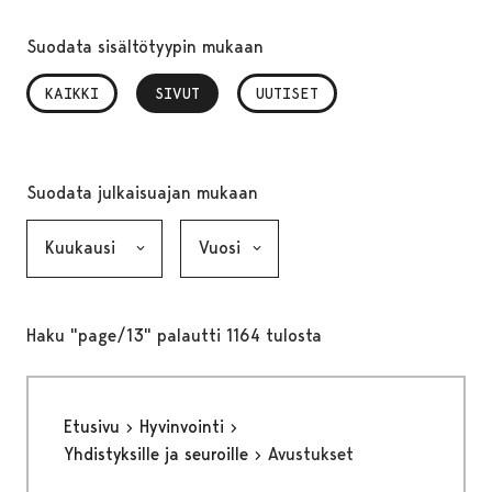
Suodata sisältötyypin mukaan
KAIKKI
SIVUT
, VALITTU
UUTISET
Suodata julkaisuajan mukaan
Kuukausi, valinta lähettää lomakkeen
Vuosi, valinta lähettää lomakkeen
Haku "page/13" palautti 1164 tulosta
Etusivu
Hyvinvointi
Yhdistyksille ja seuroille
Avustukset