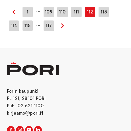
…
1
109
110
111
112
113
Edellinen sivu
…
114
115
117
Seuraava sivu
Porin kaupunki
PL 121, 28101 PORI
Puh. 02 621 1100
kirjaamo@pori.fi
Porin kaupunki Facebookissa
Avautuu uudessa välilehdessä
Porin kaupunki Instagramissa
Avautuu uudessa välilehdessä
Porin kaupunki Youtubessa
Avautuu uudessa välilehdessä
Porin kaupunki LinkedInissa
Avautuu uudessa välilehdessä