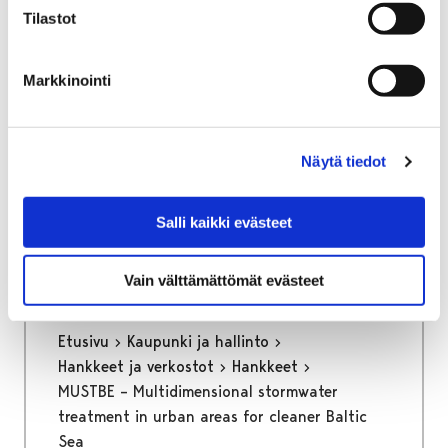
Tilastot
Markkinointi
Etusivu
Kasvatus ja koulutus
Palmgren-konservatorio
Yhteystiedot
Näytä tiedot
Yhteystiedot
Salli kaikki evästeet
Vain välttämättömät evästeet
Etusivu
Kaupunki ja hallinto
Hankkeet ja verkostot
Hankkeet
MUSTBE – Multidimensional stormwater
treatment in urban areas for cleaner Baltic
Sea