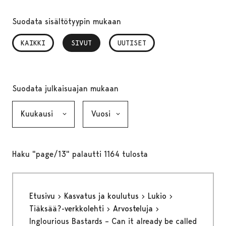
Suodata sisältötyypin mukaan
KAIKKI
SIVUT
, VALITTU
UUTISET
Suodata julkaisuajan mukaan
Kuukausi, valinta lähettää lomakkeen
Vuosi, valinta lähettää lomakkeen
Haku "page/13" palautti 1164 tulosta
Etusivu
Kasvatus ja koulutus
Lukio
Tiäksää?-verkkolehti
Arvosteluja
Inglourious Bastards – Can it already be called