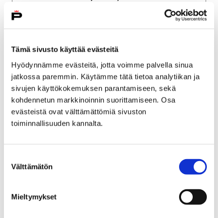
Palvelun laatu, valvonta ja saatavuus
Asiakasmaksut
Perusturvan vieraskunta- ja
täyskustannushinnat
Tämä sivusto käyttää evästeitä
Hyödynnämme evästeitä, jotta voimme palvella sinua
Perusturvan vieraskunta-
jatkossa paremmin. Käytämme tätä tietoa analytiikan ja
ja täyskustannushinnat
sivujen käyttökokemuksen parantamiseen, sekä
kohdennetun markkinoinnin suorittamiseen. Osa
evästeistä ovat välttämättömiä sivuston
toiminnallisuuden kannalta.
Etusivu
Työ ja yrittäminen
Suostumuksen
Välttämätön
Luvat ja valvonta
Ympäristöluvat ja valvonta
valinta
Ympäristöluvat ja
Mieltymykset
valvonta