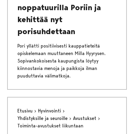
noppatuurilla Poriin ja
kehittää nyt
porisuhdettaan
Pori yllätti positiivisesti kauppatieteitä
opiskelemaan muuttaneen Milla Hyyrysen.
Sopivankokoisesta kaupungista löytyy
kiinnostavia menoja ja paikkoja ilman
puuduttavia välimatkoja.
Etusivu
Hyvinvointi
Yhdistyksille ja seuroille
Avustukset
Toiminta-avustukset liikuntaan