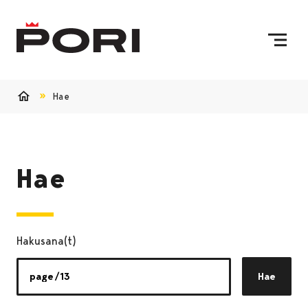
Siirry sisältöön
Etusivulle
Hae
Etusivu
Hae
Hakusana(t)
Hae