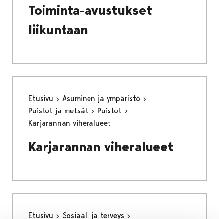
Toiminta-avustukset
liikuntaan
Etusivu
Asuminen ja ympäristö
Puistot ja metsät
Puistot
Karjarannan viheralueet
Karjarannan viheralueet
Etusivu
Sosiaali ja terveys