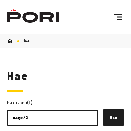
Siirry sisältöön
Etusivulle
Hae
Etusivu
Hae
Hakusana(t)
Hae