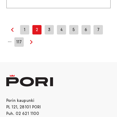
1
2
3
4
5
6
7
Edellinen sivu
…
117
Seuraava sivu
Porin kaupunki
PL 121, 28101 PORI
Puh. 02 621 1100