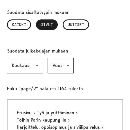
Suodata sisältötyypin mukaan
KAIKKI
SIVUT
, VALITTU
UUTISET
Suodata julkaisuajan mukaan
Kuukausi, valinta lähettää lomakkeen
Vuosi, valinta lähettää lomakkeen
Haku "page/2" palautti 1164 tulosta
Etusivu
Työ ja yrittäminen
Töihin Porin kaupungille
Harjoittelu, oppisopimus ja siviilipalvelus