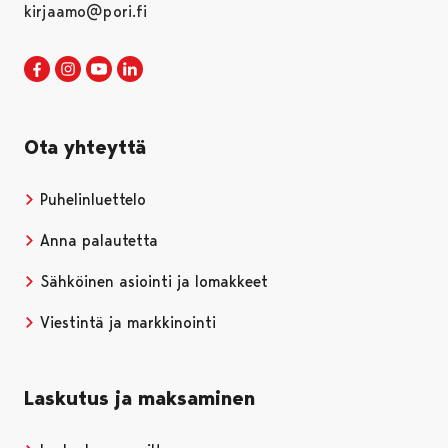
kirjaamo@pori.fi
Porin kaupunki Facebookissa
Avautuu uudessa välilehdessä
Porin kaupunki Instagramissa
Avautuu uudessa välilehdessä
Porin kaupunki Youtubessa
Avautuu uudessa välilehdessä
Porin kaupunki LinkedInissa
Avautuu uudessa välilehdessä
Ota yhteyttä
Puhelinluettelo
Anna palautetta
Sähköinen asiointi ja lomakkeet
Viestintä ja markkinointi
Laskutus ja maksaminen