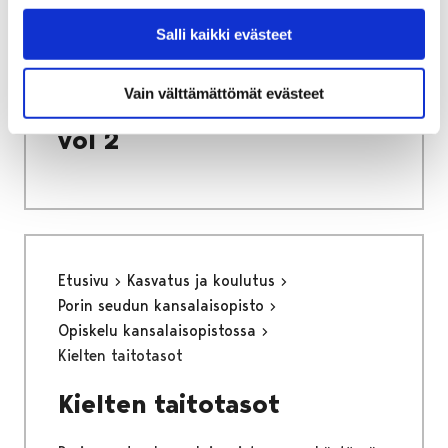
Etusivu
Vapaa-aika
Nuoret
Harrastamisen Porin malli
Salli kaikki evästeet
Porin mallin värityskirja vol 2
Porin mallin värityskirja
Vain välttämättömät evästeet
vol 2
Etusivu
Kasvatus ja koulutus
Porin seudun kansalaisopisto
Opiskelu kansalaisopistossa
Kielten taitotasot
Kielten taitotasot