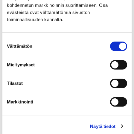
kohdennetun markkinoinnin suorittamiseen. Osa
Etusivu
Kaupunki ja hallinto
Ota yhteyttä
evästeistä ovat välttämättömiä sivuston
Sähköinen asiointi ja lomakkeet
toiminnallisuuden kannalta.
Sosiaali- ja terveyspalveluiden sähköiset
palvelut ja lomakkeet
Vammaispalvelut
Suostumuksen
Kuljetuspalvelu: lääkärintodistus
Välttämätön
valinta
Kuljetuspalvelu:
Mieltymykset
lääkärintodistus
Tilastot
Voit siirtyä kuljetuspalvelun
lääkärintodistukseen painamalla alla olevasta
linkistä.
Markkinointi
Näytä tiedot