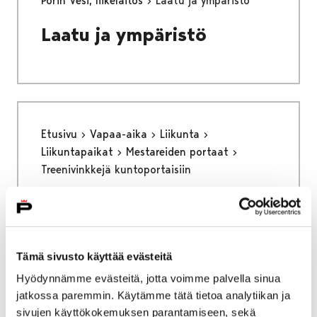
Porin Vesi, liikelaitos
Laatu ja ympäristö
Laatu ja ympäristö
Etusivu
Vapaa-aika
Liikunta
Liikuntapaikat
Mestareiden portaat
Treenivinkkejä kuntoportaisiin
Treenivinkkejä
kuntoportaisiin
Tämä sivusto käyttää evästeitä
Hyödynnämme evästeitä, jotta voimme palvella sinua
jatkossa paremmin. Käytämme tätä tietoa analytiikan ja
sivujen käyttökokemuksen parantamiseen, sekä