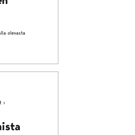
en
lla olevasta
ut
mista