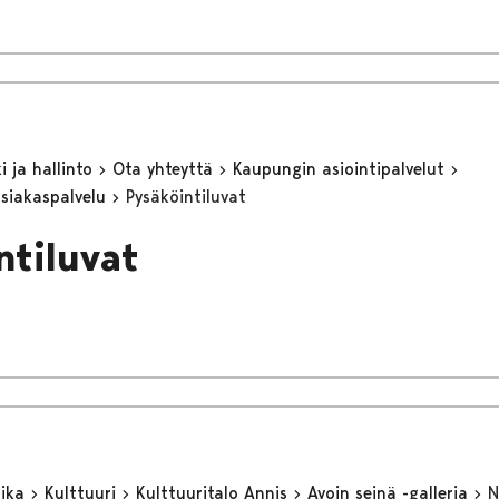
 ja hallinto
Ota yhteyttä
Kaupungin asiointipalvelut
asiakaspalvelu
Pysäköintiluvat
ntiluvat
aika
Kulttuuri
Kulttuuritalo Annis
Avoin seinä -galleria
N