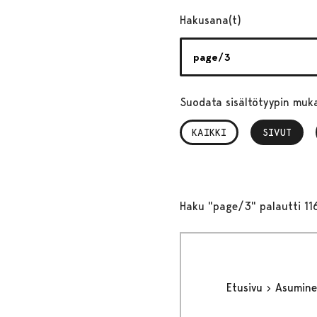
Hakusana(t)
Suodata sisältötyypin muk
KAIKKI
SIVUT
, VALITTU
Haku "page/3" palautti 11
Etusivu
Asumine