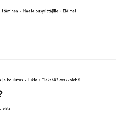
yrittäminen
Maatalousyrittäjille
Eläimet
s ja koulutus
Lukio
Tiäksää?-verkkolehti
?
olehti