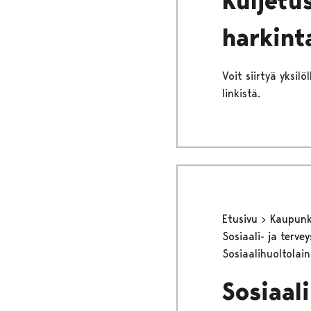
Kuljetus
harkint
Voit siirtyä yksil
linkistä.
Etusivu
Kaupunki
Sosiaali- ja terv
Sosiaalihuoltolai
Sosiaal