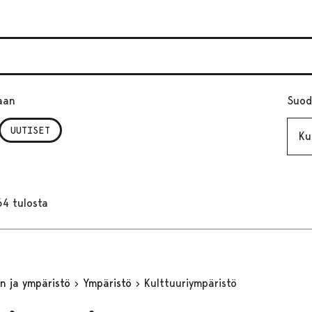
aan
Suod
Kuuk
UUTISET
64 tulosta
n ja ympäristö
Ympäristö
Kulttuuriympäristö