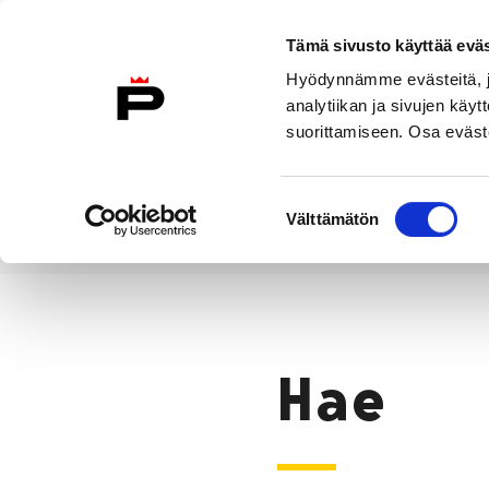
Siirry sisältöön
Tämä sivusto käyttää eväs
Suomeksi
Hyödynnämme evästeitä, jo
Etusivulle
analytiikan ja sivujen kä
suorittamiseen. Osa eväste
Asuminen ja
Kasvatu
ympäristö
koulu
Suostumuksen
Välttämätön
valinta
Hae
Etusivu
Hae