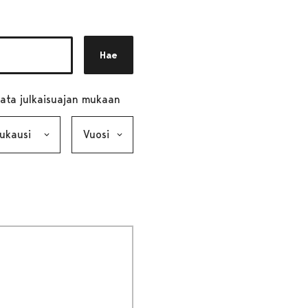
Hae
ata julkaisuajan mukaan
ausi, valinta lähettää lomakkeen
Vuosi, valinta lähettää lomakkeen