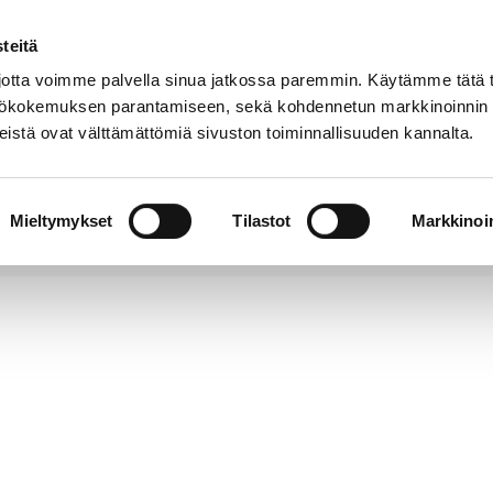
teitä
Puhelinluettelo
Anna palautetta
tta voimme palvella sinua jatkossa paremmin. Käytämme tätä t
yttökokemuksen parantamiseen, sekä kohdennetun markkinoinnin
istä ovat välttämättömiä sivuston toiminnallisuuden kannalta.
s ja
Vapaa-
Hyvinvointi
tus
aika
y
Mieltymykset
Tilastot
Markkinoin