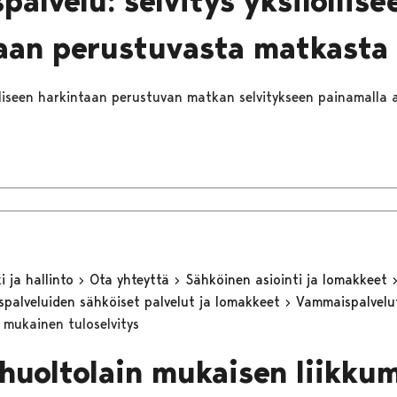
palvelu: selvitys yksilöllise
aan perustuvasta matkasta
ölliseen harkintaan perustuvan matkan selvitykseen painamalla a
 ja hallinto
Ota yhteyttä
Sähköinen asiointi ja lomakkeet
eyspalveluiden sähköiset palvelut ja lomakkeet
Vammaispalvel
n mukainen tuloselvitys
ihuoltolain mukaisen liikku