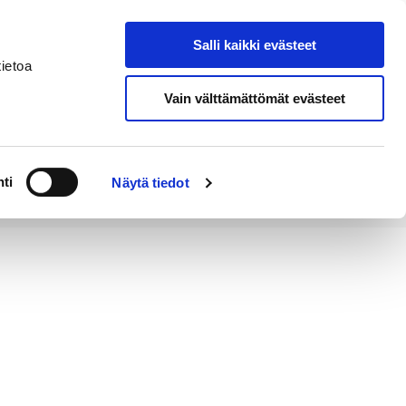
Salli kaikki evästeet
Tapahtumakalenteri
Hae sivustolta
ietoa
Vain välttämättömät evästeet
Työ ja
Kaupunki ja
rittäminen
hallinto
ti
Näytä tiedot