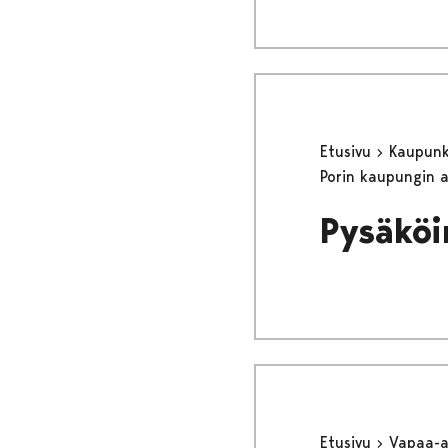
Etusivu
Kaupunki
Porin kaupungin 
Pysäköi
Etusivu
Vapaa-