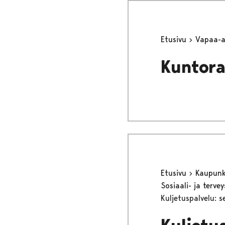
Etusivu
Vapaa-
Kuntor
Etusivu
Kaupunki
Sosiaali- ja terv
Kuljetuspalvelu: s