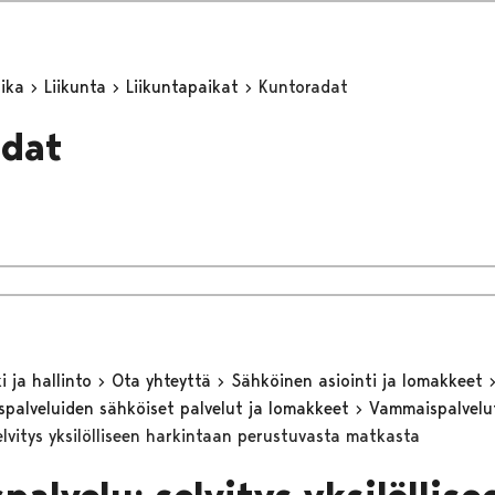
aika
Liikunta
Liikuntapaikat
Kuntoradat
adat
 ja hallinto
Ota yhteyttä
Sähköinen asiointi ja lomakkeet
eyspalveluiden sähköiset palvelut ja lomakkeet
Vammaispalvel
elvitys yksilölliseen harkintaan perustuvasta matkasta