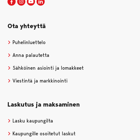
Porin kaupunki Facebookissa
Avautuu uudessa välilehdessä
Porin kaupunki Instagramissa
Avautuu uudessa välilehdessä
Porin kaupunki Youtubessa
Avautuu uudessa välilehdessä
Porin kaupunki LinkedInissa
Avautuu uudessa välilehdessä
Ota yhteyttä
Puhelinluettelo
Anna palautetta
Sähköinen asiointi ja lomakkeet
Viestintä ja markkinointi
Laskutus ja maksaminen
Lasku kaupungilta
Kaupungille osoitetut laskut