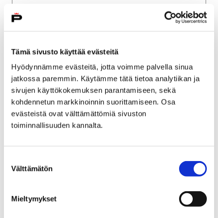
Etusivu
Kaupunki ja hallinto
Ota yhteyttä
Sähköinen asiointi ja lomakkeet
Kulttuuri ja vapaa-aika
Liikunta
Liikuntatilojen laskutussopimus
Tämä sivusto käyttää evästeitä
Hyödynnämme evästeitä, jotta voimme palvella sinua
Liikuntatilojen
jatkossa paremmin. Käytämme tätä tietoa analytiikan ja
laskutussopimus
sivujen käyttökokemuksen parantamiseen, sekä
kohdennetun markkinoinnin suorittamiseen. Osa
yrityksille ja yhteisöille
evästeistä ovat välttämättömiä sivuston
toiminnallisuuden kannalta.
Voit siirtyä liikuntatilojen
laskutussopimukseen painamalla alla olevasta
linkistä.
Suostumuksen
Välttämätön
valinta
Mieltymykset
Etusivu
Kaupunki ja hallinto
Ota yhteyttä