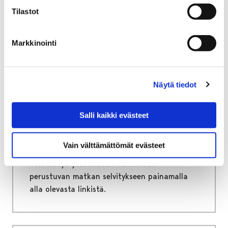
Sähköinen asiointi ja lomakkeet
Tilastot
Sosiaali- ja terveyspalveluiden sähköiset
palvelut ja lomakkeet
Markkinointi
Vammaispalvelut
Kuljetuspalvelu: selvitys yksilölliseen
harkintaan perustuvasta matkasta
Näytä tiedot
Kuljetuspalvelu: selvitys
yksilölliseen harkintaan
Salli kaikki evästeet
perustuvasta matkasta
Vain välttämättömät evästeet
Voit siirtyä yksilölliseen harkintaan
perustuvan matkan selvitykseen painamalla
alla olevasta linkistä.