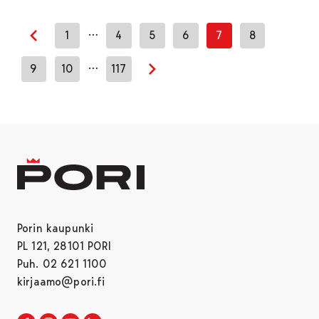
…
1
4
5
6
7
8
Edellinen sivu
…
9
10
117
Seuraava sivu
Porin kaupunki
PL 121, 28101 PORI
Puh. 02 621 1100
kirjaamo@pori.fi