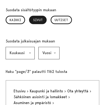
Suodata sisältötyypin mukaan
KAIKKI
SIVUT
, VALITTU
UUTISET
Suodata julkaisuajan mukaan
Kuukausi, valinta lähettää lomakkeen
Vuosi, valinta lähettää lomakkeen
Haku "page/3" palautti 1162 tulosta
Etusivu
Kaupunki ja hallinto
Ota yhteyttä
Sähköinen asiointi ja lomakkeet
Asuminen ja ympäristö