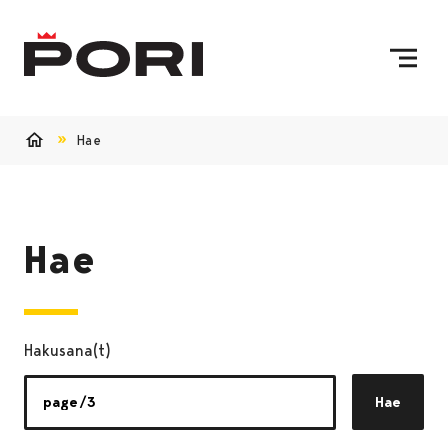
Siirry sisältöön
Etusivulle
Hae
Etusivu
Hae
Hakusana(t)
Hae