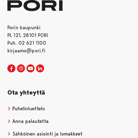
Porin kaupunki
PL 121, 28101 PORI
Puh. 02 621 1100
kirjaamo@pori.fi
Porin kaupunki Facebookissa
Avautuu uudessa välilehdessä
Porin kaupunki Instagramissa
Avautuu uudessa välilehdessä
Porin kaupunki Youtubessa
Avautuu uudessa välilehdessä
Porin kaupunki LinkedInissa
Avautuu uudessa välilehdessä
Ota yhteyttä
Puhelinluettelo
Anna palautetta
Sähköinen asiointi ja lomakkeet