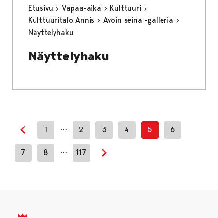
Etusivu
Vapaa-aika
Kulttuuri
Kulttuuritalo Annis
Avoin seinä -galleria
Näyttelyhaku
Näyttelyhaku
…
1
2
3
4
5
6
Edellinen sivu
…
7
8
117
Seuraava sivu