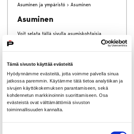
Asuminen ja ympäristö
Asuminen
Asuminen
Voit selata tällä sivulla asumiskohtaisia
sähköisen asioinnin palveluita.
Tämä sivusto käyttää evästeitä
Hyödynnämme evästeitä, jotta voimme palvella sinua
Etusivu
Kaupunki ja hallinto
Ota yhteyttä
jatkossa paremmin. Käytämme tätä tietoa analytiikan ja
Sähköinen asiointi ja lomakkeet
sivujen käyttökokemuksen parantamiseen, sekä
Kasvatus ja koulutus
kohdennetun markkinoinnin suorittamiseen. Osa
Varhaiskasvatuspalvelut
evästeistä ovat välttämättömiä sivuston
toiminnallisuuden kannalta.
Varhaiskasvatuspalvelut
Voit selata tällä sivulla varhaiskasvatuksen
Suostumuksen