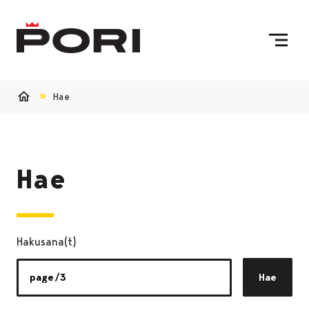
Siirry sisältöön
Etusivulle
Hae
Etusivu
Hae
Hakusana(t)
Hae