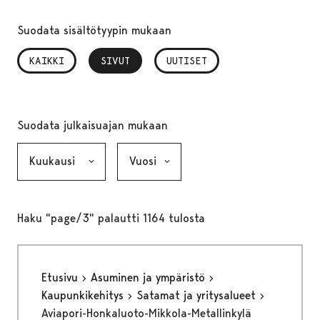
Suodata sisältötyypin mukaan
KAIKKI
SIVUT
, VALITTU
UUTISET
Suodata julkaisuajan mukaan
Kuukausi, valinta lähettää lomakkeen
Vuosi, valinta lähettää lomakkeen
Haku "page/3" palautti 1164 tulosta
Etusivu
Asuminen ja ympäristö
Kaupunkikehitys
Satamat ja yritysalueet
Aviapori-Honkaluoto-Mikkola-Metallinkylä