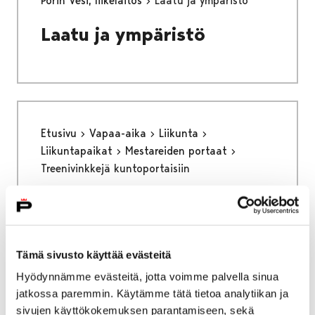
Porin Vesi, liikelaitos
Laatu ja ympäristö
Laatu ja ympäristö
Etusivu
Vapaa-aika
Liikunta
Liikuntapaikat
Mestareiden portaat
Treenivinkkejä kuntoportaisiin
Treenivinkkejä
kuntoportaisiin
Tämä sivusto käyttää evästeitä
Hyödynnämme evästeitä, jotta voimme palvella sinua
jatkossa paremmin. Käytämme tätä tietoa analytiikan ja
sivujen käyttökokemuksen parantamiseen, sekä