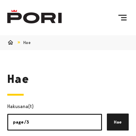
Siirry sisältöön
Etusivulle
Hae
Etusivu
Hae
Hakusana(t)
Hae