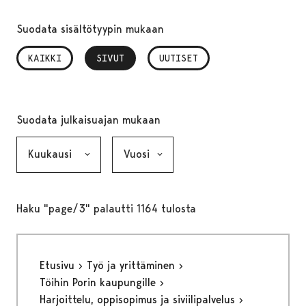
Suodata sisältötyypin mukaan
KAIKKI
SIVUT
, VALITTU
UUTISET
Suodata julkaisuajan mukaan
Kuukausi, valinta lähettää lomakkeen
Vuosi, valinta lähettää lomakkeen
Haku "page/3" palautti 1164 tulosta
Etusivu
Työ ja yrittäminen
Töihin Porin kaupungille
Harjoittelu, oppisopimus ja siviilipalvelus