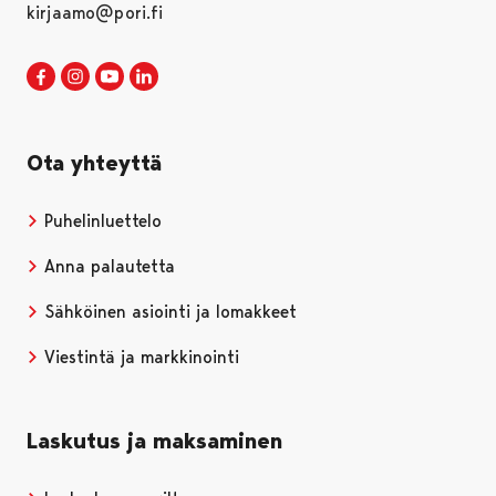
kirjaamo@pori.fi
Porin kaupunki Facebookissa
Avautuu uudessa välilehdessä
Porin kaupunki Instagramissa
Avautuu uudessa välilehdessä
Porin kaupunki Youtubessa
Avautuu uudessa välilehdessä
Porin kaupunki LinkedInissa
Avautuu uudessa välilehdessä
Ota yhteyttä
Puhelinluettelo
Anna palautetta
Sähköinen asiointi ja lomakkeet
Viestintä ja markkinointi
Laskutus ja maksaminen