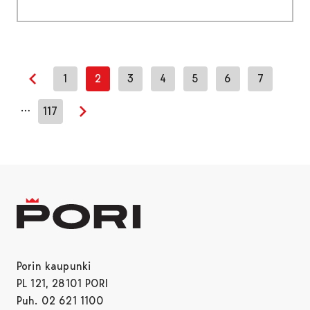
1
2
3
4
5
6
7
Edellinen sivu
…
117
Seuraava sivu
Porin kaupunki
PL 121, 28101 PORI
Puh. 02 621 1100