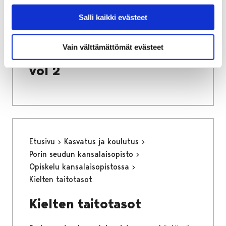
Etusivu
Vapaa-aika
Nuoret
Harrastamisen Porin malli
Salli kaikki evästeet
Porin mallin värityskirja vol 2
Porin mallin värityskirja
Vain välttämättömät evästeet
vol 2
Etusivu
Kasvatus ja koulutus
Porin seudun kansalaisopisto
Opiskelu kansalaisopistossa
Kielten taitotasot
Kielten taitotasot