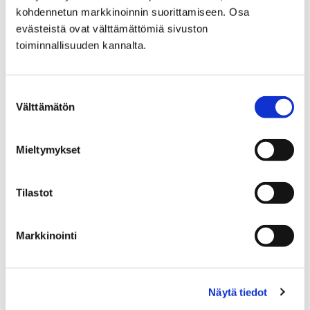
kohdennetun markkinoinnin suorittamiseen. Osa
Etusivu
Kaupunki ja hallinto
Ota yhteyttä
evästeistä ovat välttämättömiä sivuston
Sähköinen asiointi ja lomakkeet
toiminnallisuuden kannalta.
Sosiaali- ja terveyspalveluiden sähköiset
palvelut ja lomakkeet
Vammaispalvelut
Suostumuksen
Kuljetuspalvelu: lääkärintodistus
Välttämätön
valinta
Kuljetuspalvelu:
Mieltymykset
lääkärintodistus
Tilastot
Voit siirtyä kuljetuspalvelun
lääkärintodistukseen painamalla alla olevasta
linkistä.
Markkinointi
Näytä tiedot