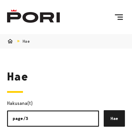
Siirry sisältöön
Etusivulle
Hae
Etusivu
Hae
Hakusana(t)
Hae