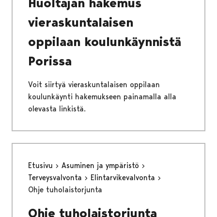
Huoltajan hakemus
vieraskuntalaisen
oppilaan koulunkäynnistä
Porissa
Voit siirtyä vieraskuntalaisen oppilaan
koulunkäynti hakemukseen painamalla alla
olevasta linkistä.
Etusivu
Asuminen ja ympäristö
Terveysvalvonta
Elintarvikevalvonta
Ohje tuholaistorjunta
Ohje tuholaistorjunta