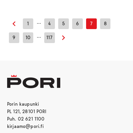
…
1
4
5
6
7
8
Edellinen sivu
…
9
10
117
Seuraava sivu
Porin kaupunki
PL 121, 28101 PORI
Puh. 02 621 1100
kirjaamo@pori.fi