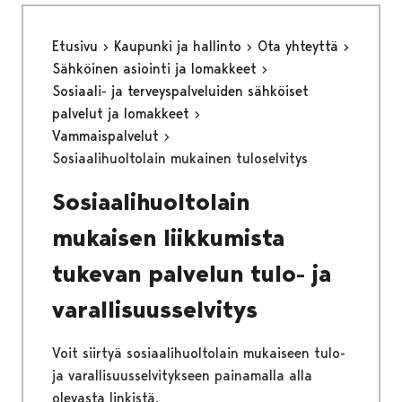
Etusivu
Kaupunki ja hallinto
Ota yhteyttä
Sähköinen asiointi ja lomakkeet
Sosiaali- ja terveyspalveluiden sähköiset
palvelut ja lomakkeet
Vammaispalvelut
Sosiaalihuoltolain mukainen tuloselvitys
Sosiaalihuoltolain
mukaisen liikkumista
tukevan palvelun tulo- ja
varallisuusselvitys
Voit siirtyä sosiaalihuoltolain mukaiseen tulo-
ja varallisuusselvitykseen painamalla alla
olevasta linkistä.