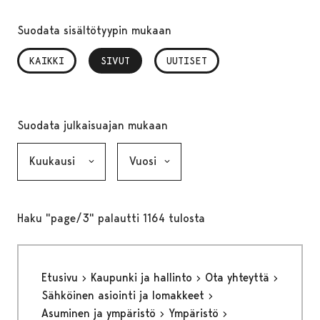
Suodata sisältötyypin mukaan
KAIKKI
SIVUT
, VALITTU
UUTISET
Suodata julkaisuajan mukaan
Kuukausi, valinta lähettää lomakkeen
Vuosi, valinta lähettää lomakkeen
Haku "page/3" palautti 1164 tulosta
Etusivu
Kaupunki ja hallinto
Ota yhteyttä
Sähköinen asiointi ja lomakkeet
Asuminen ja ympäristö
Ympäristö