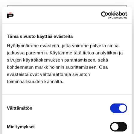
Etusivu
Kaupunki ja hallinto
Ota yhteyttä
Sähköinen asiointi ja lomakkeet
Kulttuuri ja vapaa-aika
Liikunta
Tämä sivusto käyttää evästeitä
Liikuntatilojen ja leirikeskusten vuorohakemus
Hyödynnämme evästeitä, jotta voimme palvella sinua
jatkossa paremmin. Käytämme tätä tietoa analytiikan ja
Liikuntatilojen ja
sivujen käyttökokemuksen parantamiseen, sekä
leirikeskusten
kohdennetun markkinoinnin suorittamiseen. Osa
evästeistä ovat välttämättömiä sivuston
vuorohakemus
toiminnallisuuden kannalta.
Voit siirtyä liikuntatilojen ja leirikeskusten
vuorohakemus palveluun tai pdf-lomakkeeseen
Suostumuksen
Välttämätön
painamalla alla olevasta linkistä.
valinta
Mieltymykset