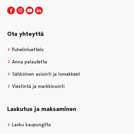
Porin kaupunki Facebookissa
Avautuu uudessa välilehdessä
Porin kaupunki Instagramissa
Avautuu uudessa välilehdessä
Porin kaupunki Youtubessa
Avautuu uudessa välilehdessä
Porin kaupunki LinkedInissa
Avautuu uudessa välilehdessä
Ota yhteyttä
Puhelinluettelo
Anna palautetta
Sähköinen asiointi ja lomakkeet
Viestintä ja markkinointi
Laskutus ja maksaminen
Lasku kaupungilta