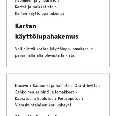
Asuminen ja ympäristö
Kartat ja paikkatieto
Kartan käyttölupahakemus
Kartan
käyttölupahakemus
Voit siirtyä kartan käyttölupa-lomakkeelle
painamalla alla olevasta linkistä.
Etusivu
Kaupunki ja hallinto
Ota yhteyttä
Sähköinen asiointi ja lomakkeet
Kasvatus ja koulutus
Perusopetus
Vieraskuntalaisen koulunkäynti