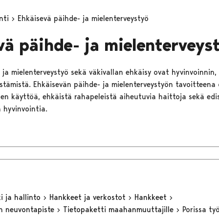
inti
Ehkäisevä päihde- ja mielenterveystyö
vä päihde- ja mielenterveys
ja mielenterveystyö sekä väkivallan ehkäisy ovat hyvinvoinnin,
istämistä. Ehkäisevän päihde- ja mielenterveystyön tavoitteena 
en käyttöä, ehkäistä rahapeleistä aiheutuvia haittoja sekä edi
 hyvinvointia.
 ja hallinto
Hankkeet ja verkostot
Hankkeet
n neuvontapiste
Tietopaketti maahanmuuttajille
Porissa ty