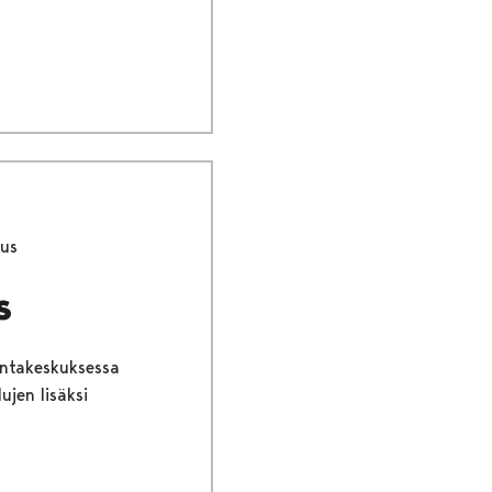
kus
s
kuntakeskuksessa
ujen lisäksi