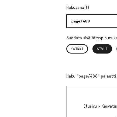
Hakusana(t)
Suodata sisältötyypin muk
KAIKKI
SIVUT
, VALITTU
Haku "page/488" palautti 
Etusivu
Kasvatu