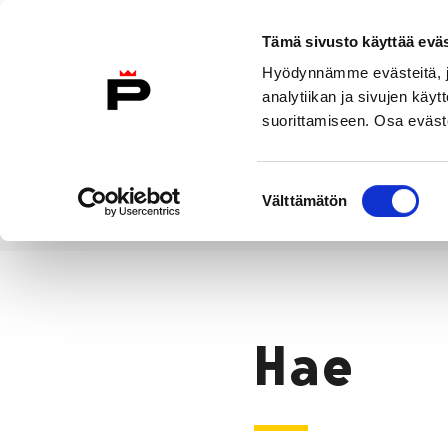
Siirry sisältöön
Tämä sivusto käyttää eväs
Suomeksi
Hyödynnämme evästeitä, jo
Etusivulle
analytiikan ja sivujen kä
suorittamiseen. Osa eväste
Asuminen ja
Kasvatu
ympäristö
koulu
Suostumuksen
Välttämätön
valinta
Hae
Etusivu
Hae