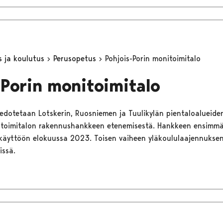
s ja koulutus
Perusopetus
Pohjois-Porin monitoimitalo
-Porin monitoimitalo
tiedotetaan Lotskerin, Ruosniemen ja Tuulikylän pientaloalueiden
nitoimitalon rakennushankkeen etenemisestä. Hankkeen ensimmä
 käyttöön elokuussa 2023. Toisen vaiheen yläkoululaajennukse
issä.