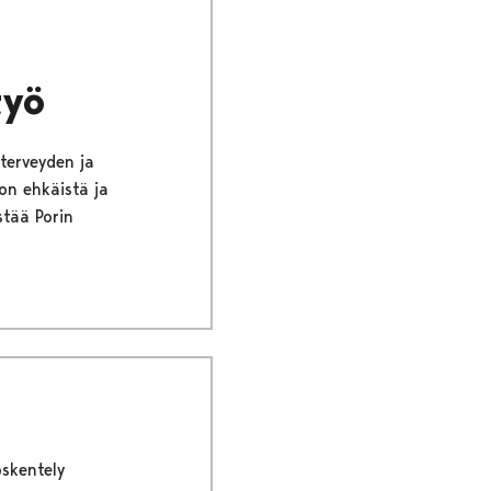
työ
 terveyden ja
on ehkäistä ja
stää Porin
öskentely