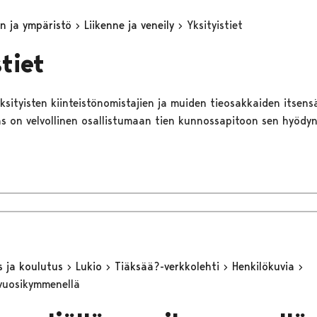
n ja ympäristö
Liikenne ja veneily
Yksityistiet
tiet
yksityisten kiinteistönomistajien ja muiden tieosakkaiden itsensä
s on velvollinen osallistumaan tien kunnossapitoon sen hyödy
s ja koulutus
Lukio
Tiäksää?-verkkolehti
Henkilökuvia
 vuosikymmenellä