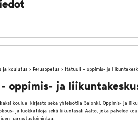
iedot
s ja koulutus
Perusopetus
Itätuuli – oppimis- ja liikuntakes
 - oppimis- ja liikuntakesku
 kaksi koulua, kirjasto sekä yhteisötila Salonki. Oppimis- ja lii
kous- ja luokkatiloja sekä liikuntasali Aalto, joka palvelee koul
iden harrastustoimintaa.