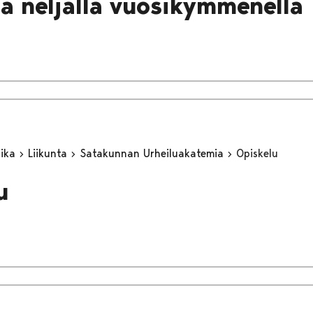
aa neljällä vuosikymmenellä
aika
Liikunta
Satakunnan Urheiluakatemia
Opiskelu
u