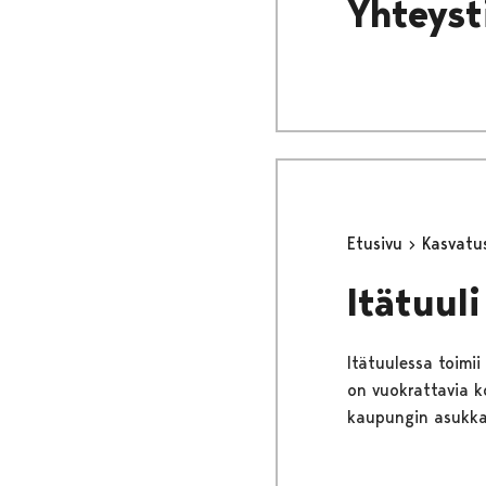
Yhteyst
Etusivu
Kasvatu
Itätuuli
Itätuulessa toimii
on vuokrattavia ko
kaupungin asukka