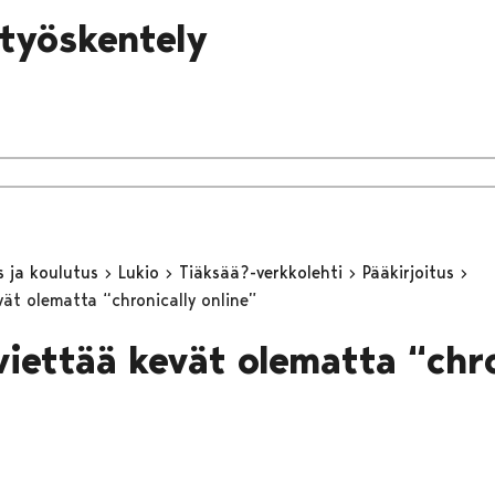
 työskentely
s ja koulutus
Lukio
Tiäksää?-verkkolehti
Pääkirjoitus
vät olematta “chronically online”
viettää kevät olematta “chro