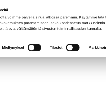
teitä
Puhelinluettelo
Anna palautetta
tta voimme palvella sinua jatkossa paremmin. Käytämme tätä t
yttökokemuksen parantamiseen, sekä kohdennetun markkinoinnin
istä ovat välttämättömiä sivuston toiminnallisuuden kannalta.
s ja
Vapaa-
Hyvinvointi
tus
aika
y
Mieltymykset
Tilastot
Markkinoin