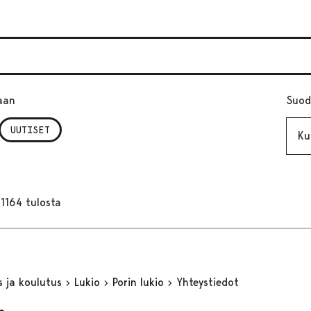
aan
Suod
Kuuk
UUTISET
1164 tulosta
s ja koulutus
Lukio
Porin lukio
Yhteystiedot