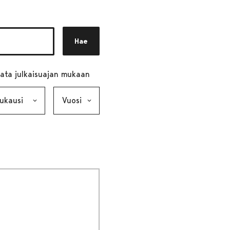
Hae
ata julkaisuajan mukaan
ausi, valinta lähettää lomakkeen
Vuosi, valinta lähettää lomakkeen