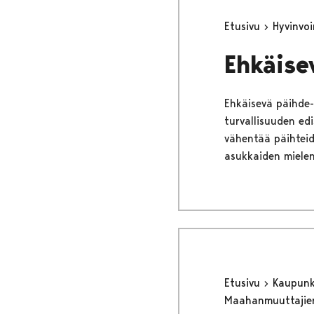
Etusivu
Hyvinvo
Ehkäise
Ehkäisevä päihde- 
turvallisuuden ed
vähentää päihteid
asukkaiden mielen
Etusivu
Kaupunki
Maahanmuuttajie