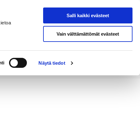
Salli kaikki evästeet
Tapahtumakalenteri
Hae sivustolta
ietoa
Vain välttämättömät evästeet
Työ ja
Kaupunki ja
rittäminen
hallinto
ti
Näytä tiedot