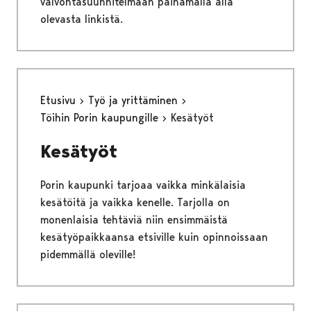
valvontasuunnitelmaan painamalla alla
olevasta linkistä.
Etusivu
Työ ja yrittäminen
Töihin Porin kaupungille
Kesätyöt
Kesätyöt
Porin kaupunki tarjoaa vaikka minkälaisia
kesätöitä ja vaikka kenelle. Tarjolla on
monenlaisia tehtäviä niin ensimmäistä
kesätyöpaikkaansa etsiville kuin opinnoissaan
pidemmällä oleville!