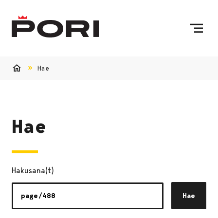
Siirry sisältöön
Etusivulle
Hae
Etusivu
Hae
Hakusana(t)
Hae