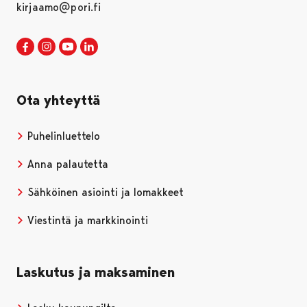
kirjaamo@pori.fi
Porin kaupunki Facebookissa
Avautuu uudessa välilehdessä
Porin kaupunki Instagramissa
Avautuu uudessa välilehdessä
Porin kaupunki Youtubessa
Avautuu uudessa välilehdessä
Porin kaupunki LinkedInissa
Avautuu uudessa välilehdessä
Ota yhteyttä
Puhelinluettelo
Anna palautetta
Sähköinen asiointi ja lomakkeet
Viestintä ja markkinointi
Laskutus ja maksaminen