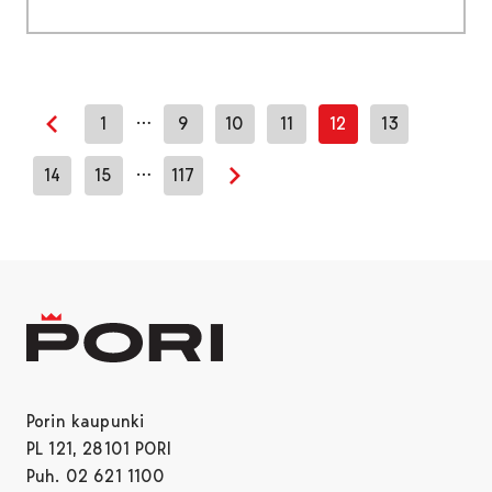
…
1
9
10
11
12
13
Edellinen sivu
…
14
15
117
Seuraava sivu
Porin kaupunki
PL 121, 28101 PORI
Puh. 02 621 1100