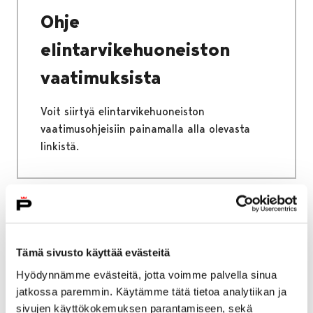
Ohje
elintarvikehuoneiston
vaatimuksista
Voit siirtyä elintarvikehuoneiston
vaatimusohjeisiin painamalla alla olevasta
linkistä.
Etusivu
Kaupunki ja hallinto
Ota yhteyttä
Sähköinen asiointi ja lomakkeet
Tämä sivusto käyttää evästeitä
Sosiaali- ja terveyspalveluiden sähköiset
Hyödynnämme evästeitä, jotta voimme palvella sinua
palvelut ja lomakkeet
jatkossa paremmin. Käytämme tätä tietoa analytiikan ja
Vammaispalvelut
Vammaispalveluhakemus
sivujen käyttökokemuksen parantamiseen, sekä