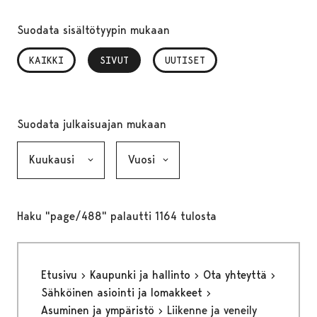
Suodata sisältötyypin mukaan
KAIKKI
SIVUT
, VALITTU
UUTISET
Suodata julkaisuajan mukaan
Kuukausi, valinta lähettää lomakkeen
Vuosi, valinta lähettää lomakkeen
Haku "page/488" palautti 1164 tulosta
Etusivu
Kaupunki ja hallinto
Ota yhteyttä
Sähköinen asiointi ja lomakkeet
Asuminen ja ympäristö
Liikenne ja veneily