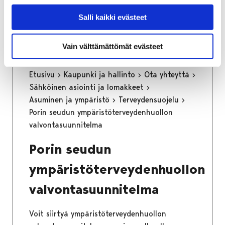
Voit siirtyä tilinumeron ilmoitukseen
painamalla alla olevasta linkistä.
Salli kaikki evästeet
Vain välttämättömät evästeet
Etusivu
Kaupunki ja hallinto
Ota yhteyttä
Sähköinen asiointi ja lomakkeet
Asuminen ja ympäristö
Terveydensuojelu
Porin seudun ympäristöterveydenhuollon
valvontasuunnitelma
Porin seudun
ympäristöterveydenhuollon
valvontasuunnitelma
Voit siirtyä ympäristöterveydenhuollon