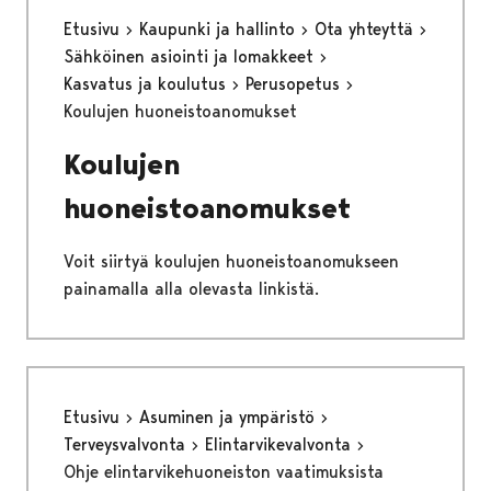
Etusivu
Kaupunki ja hallinto
Ota yhteyttä
Sähköinen asiointi ja lomakkeet
Kasvatus ja koulutus
Perusopetus
Koulujen huoneistoanomukset
Koulujen
huoneistoanomukset
Voit siirtyä koulujen huoneistoanomukseen
painamalla alla olevasta linkistä.
Etusivu
Asuminen ja ympäristö
Terveysvalvonta
Elintarvikevalvonta
Ohje elintarvikehuoneiston vaatimuksista