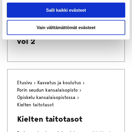
Etusivu
Vapaa-aika
Nuoret
Harrastamisen Porin malli
Salli kaikki evästeet
Porin mallin värityskirja vol 2
Porin mallin värityskirja
Vain välttämättömät evästeet
vol 2
Etusivu
Kasvatus ja koulutus
Porin seudun kansalaisopisto
Opiskelu kansalaisopistossa
Kielten taitotasot
Kielten taitotasot