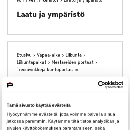
Porin Vesi, liikelaitos
Laatu ja ympäristö
Laatu ja ympäristö
Etusivu
Vapaa-aika
Liikunta
Liikuntapaikat
Mestareiden portaat
Treenivinkkejä kuntoportaisiin
Treenivinkkejä
kuntoportaisiin
Tämä sivusto käyttää evästeitä
Hyödynnämme evästeitä, jotta voimme palvella sinua
jatkossa paremmin. Käytämme tätä tietoa analytiikan ja
sivujen käyttökokemuksen parantamiseen, sekä