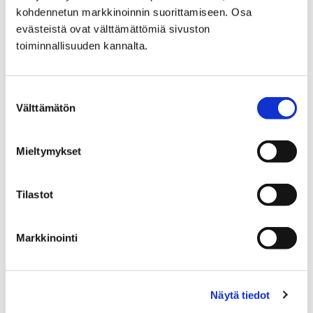
kohdennetun markkinoinnin suorittamiseen. Osa
Etusivu
Kaupunki ja hallinto
Ota yhteyttä
evästeistä ovat välttämättömiä sivuston
Sähköinen asiointi ja lomakkeet
toiminnallisuuden kannalta.
Sosiaali- ja terveyspalveluiden sähköiset
palvelut ja lomakkeet
Vammaispalvelut
Suostumuksen
Kuljetuspalvelu: lääkärintodistus
Välttämätön
valinta
Kuljetuspalvelu:
Mieltymykset
lääkärintodistus
Tilastot
Voit siirtyä kuljetuspalvelun
lääkärintodistukseen painamalla alla olevasta
linkistä.
Markkinointi
Näytä tiedot