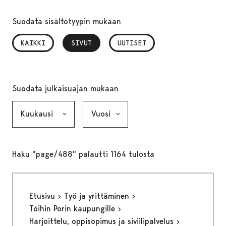
Suodata sisältötyypin mukaan
KAIKKI
SIVUT
, VALITTU
UUTISET
Suodata julkaisuajan mukaan
Kuukausi, valinta lähettää lomakkeen
Vuosi, valinta lähettää lomakkeen
Haku "page/488" palautti 1164 tulosta
Etusivu
Työ ja yrittäminen
Töihin Porin kaupungille
Harjoittelu, oppisopimus ja siviilipalvelus