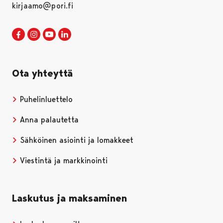
kirjaamo@pori.fi
Porin kaupunki Facebookissa
Avautuu uudessa välilehdessä
Porin kaupunki Instagramissa
Avautuu uudessa välilehdessä
Porin kaupunki Youtubessa
Avautuu uudessa välilehdessä
Porin kaupunki LinkedInissa
Avautuu uudessa välilehdessä
Ota yhteyttä
Puhelinluettelo
Anna palautetta
Sähköinen asiointi ja lomakkeet
Viestintä ja markkinointi
Laskutus ja maksaminen