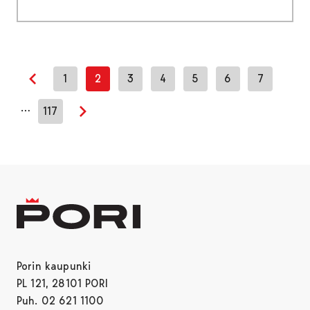
1
2
3
4
5
6
7
Edellinen sivu
…
117
Seuraava sivu
Porin kaupunki
PL 121, 28101 PORI
Puh. 02 621 1100