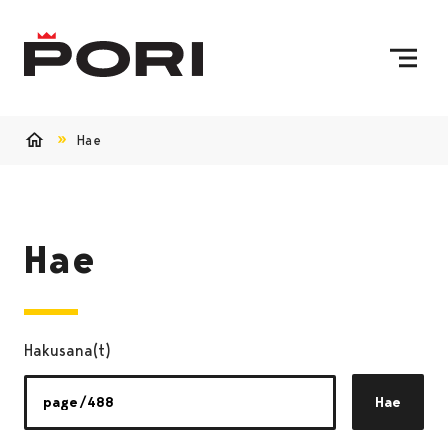
Siirry sisältöön
Etusivulle
Hae
Etusivu
Hae
Hakusana(t)
Hae