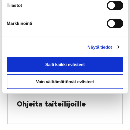
Tilastot
Etusivu
Vapaa-aika
Kulttuuri
Kulttuuritalo Annis
Avoin seinä -galleria
Tulevat näyttelyt
Markkinointi
Tulevat näyttelyt
Näytä tiedot
Salli kaikki evästeet
Etusivu
Vapaa-aika
Kulttuuri
Vain välttämättömät evästeet
Kulttuuritalo Annis
Avoin seinä -galleria
Ohjeita taiteilijoille
Ohjeita taiteilijoille