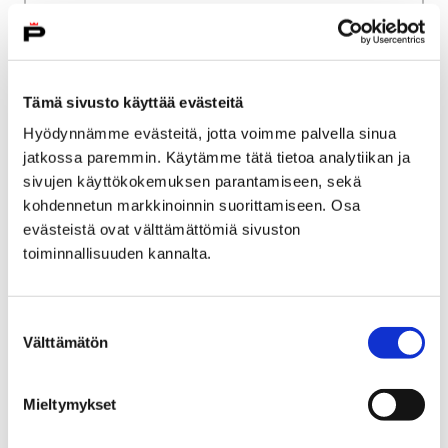
Palveluverkkouudistus
Porin väestökehitys
Porin väestökehitys
Tämä sivusto käyttää evästeitä
Hyödynnämme evästeitä, jotta voimme palvella sinua
jatkossa paremmin. Käytämme tätä tietoa analytiikan ja
sivujen käyttökokemuksen parantamiseen, sekä
Etusivu
Kaupunki ja hallinto
Ota yhteyttä
kohdennetun markkinoinnin suorittamiseen. Osa
Kaupungin asiointipalvelut
evästeistä ovat välttämättömiä sivuston
toiminnallisuuden kannalta.
Porin kaupungin asiakaspalvelu
Porin brändituotteet
Porin brändituotteet
Suostumuksen
Välttämätön
valinta
Mieltymykset