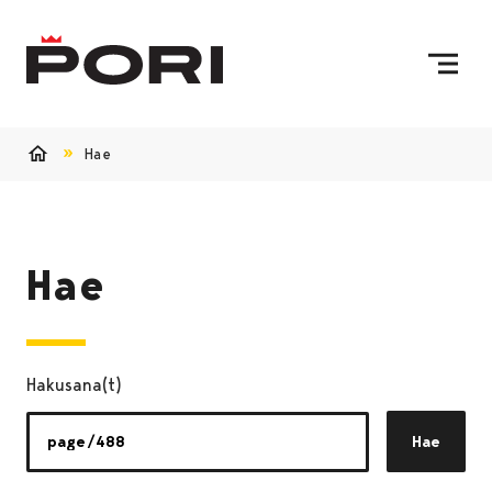
Siirry sisältöön
Etusivulle
Hae
Etusivu
Hae
Hakusana(t)
Hae