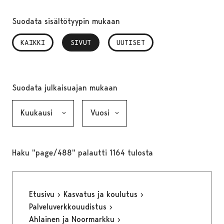
Suodata sisältötyypin mukaan
KAIKKI
SIVUT
, VALITTU
UUTISET
Suodata julkaisuajan mukaan
Kuukausi, valinta lähettää lomakkeen
Vuosi, valinta lähettää lomakkeen
Haku "page/488" palautti 1164 tulosta
Etusivu
Kasvatus ja koulutus
Palveluverkkouudistus
Ahlainen ja Noormarkku