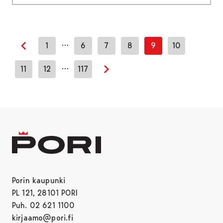
…
1
6
7
8
9
10
Edellinen sivu
…
11
12
117
Seuraava sivu
Porin kaupunki
PL 121, 28101 PORI
Puh. 02 621 1100
kirjaamo@pori.fi