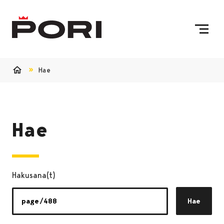
Siirry sisältöön
Etusivulle
Hae
Etusivu
Hae
Hakusana(t)
Hae