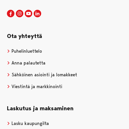
Porin kaupunki Facebookissa
Avautuu uudessa välilehdessä
Porin kaupunki Instagramissa
Avautuu uudessa välilehdessä
Porin kaupunki Youtubessa
Avautuu uudessa välilehdessä
Porin kaupunki LinkedInissa
Avautuu uudessa välilehdessä
Ota yhteyttä
Puhelinluettelo
Anna palautetta
Sähköinen asiointi ja lomakkeet
Viestintä ja markkinointi
Laskutus ja maksaminen
Lasku kaupungilta