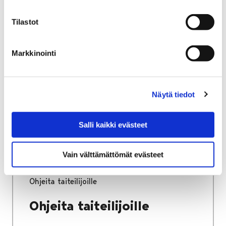
Tilastot
Etusivu
Kaupunki ja hallinto
Ota yhteyttä
Kaupungin asiointipalvelut
Porin kaupungin asiakaspalvelu
Markkinointi
Porin brändituotteet
Porin brändituotteet
Näytä tiedot
Salli kaikki evästeet
Vain välttämättömät evästeet
Etusivu
Vapaa-aika
Kulttuuri
Kulttuuritalo Annis
Avoin seinä -galleria
Ohjeita taiteilijoille
Ohjeita taiteilijoille