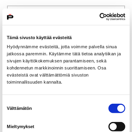
Etusivu
Kasvatus ja koulutus
Palveluverkkouudistus
Itä-Pori
Tämä sivusto käyttää evästeitä
Itä-Pori
Hyödynnämme evästeitä, jotta voimme palvella sinua
jatkossa paremmin. Käytämme tätä tietoa analytiikan ja
sivujen käyttökokemuksen parantamiseen, sekä
kohdennetun markkinoinnin suorittamiseen. Osa
evästeistä ovat välttämättömiä sivuston
toiminnallisuuden kannalta.
Etusivu
Kasvatus ja koulutus
Palveluverkkouudistus
Länsi-Pori
Länsi-Pori
Suostumuksen
Välttämätön
valinta
Mieltymykset