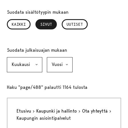
Suodata sisältötyypin mukaan
KAIKKI
SIVUT
, VALITTU
UUTISET
Suodata julkaisuajan mukaan
Kuukausi, valinta lähettää lomakkeen
Vuosi, valinta lähettää lomakkeen
Haku "page/488" palautti 1164 tulosta
Etusivu
Kaupunki ja hallinto
Ota yhteyttä
Kaupungin asiointipalvelut