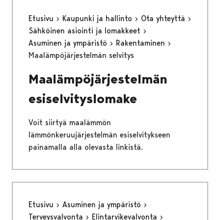
Etusivu
Kaupunki ja hallinto
Ota yhteyttä
Sähköinen asiointi ja lomakkeet
Asuminen ja ympäristö
Rakentaminen
Maalämpöjärjestelmän selvitys
Maalämpöjärjestelmän
esiselvityslomake
Voit siirtyä maalämmön
lämmönkeruujärjestelmän esiselvitykseen
painamalla alla olevasta linkistä.
Etusivu
Asuminen ja ympäristö
Terveysvalvonta
Elintarvikevalvonta