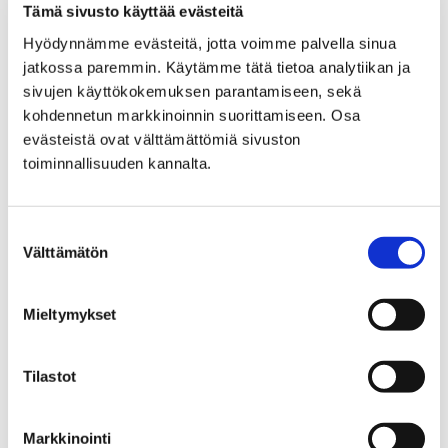
Tämä sivusto käyttää evästeitä
Satakunnan työllisyysalue
Hyödynnämme evästeitä, jotta voimme palvella sinua
Työkokeilun palautelomake, työkokeilija
jatkossa paremmin. Käytämme tätä tietoa analytiikan ja
Työkokeilun
sivujen käyttökokemuksen parantamiseen, sekä
kohdennetun markkinoinnin suorittamiseen. Osa
palautelomake,
evästeistä ovat välttämättömiä sivuston
toiminnallisuuden kannalta.
työkokeilija
Voi siirtyä lomakkeelle alla olevasta linkistä.
Suostumuksen
Välttämätön
valinta
Mieltymykset
Etusivu
Kaupunki ja hallinto
Ota yhteyttä
Sähköinen asiointi ja lomakkeet
Tilastot
Työ ja yrittäminen
Satakunnan työllisyysalue
Markkinointi
Työkokeilun palautelomake, työnantaja