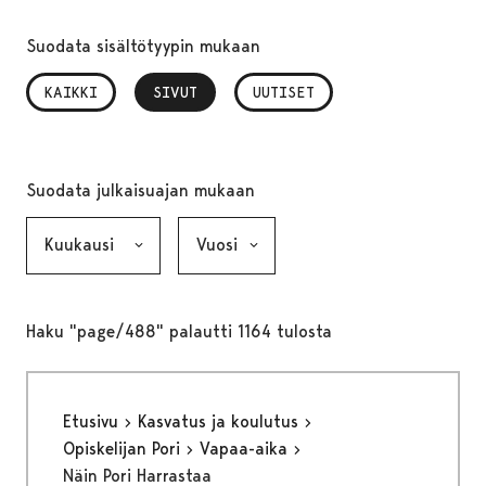
Suodata sisältötyypin mukaan
KAIKKI
SIVUT
, VALITTU
UUTISET
Suodata julkaisuajan mukaan
Kuukausi, valinta lähettää lomakkeen
Vuosi, valinta lähettää lomakkeen
Haku "page/488" palautti 1164 tulosta
Etusivu
Kasvatus ja koulutus
Opiskelijan Pori
Vapaa-aika
Näin Pori Harrastaa