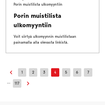
Porin muistilista ulkomyyntiin
Porin muistilista
ulkomyyntiin
Voit siirtyä ulkomyynnin muistilistaan
painamalla alla olevasta linkistä.
1
2
3
4
5
6
7
Edellinen sivu
…
117
Seuraava sivu