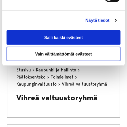
Työkokeilun
Näytä tiedot
palautelomake, työnantaja
Voit siirtyä lomakkeelle alla olevasta linkistä.
Salli kaikki evästeet
Vain välttämättömät evästeet
Etusivu
Kaupunki ja hallinto
Päätöksenteko
Toimielimet
Kaupunginvaltuusto
Vihreä valtuustoryhmä
Vihreä valtuustoryhmä