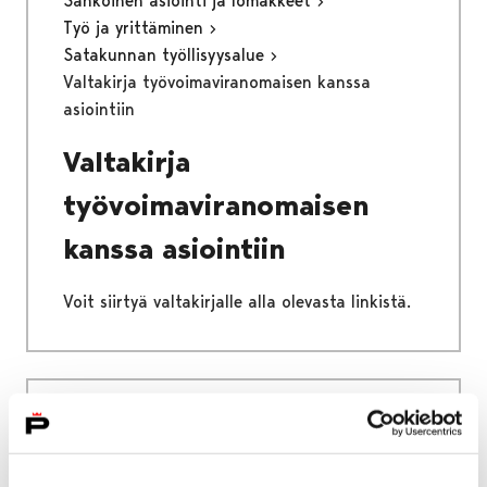
Sähköinen asiointi ja lomakkeet
Työ ja yrittäminen
Satakunnan työllisyysalue
Valtakirja työvoimaviranomaisen kanssa
asiointiin
Valtakirja
työvoimaviranomaisen
kanssa asiointiin
Voit siirtyä valtakirjalle alla olevasta linkistä.
Etusivu
Kaupunki ja hallinto
Ota yhteyttä
Sähköinen asiointi ja lomakkeet
Työ ja yrittäminen