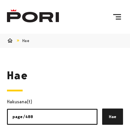
Siirry sisältöön
Etusivulle
Hae
Etusivu
Hae
Hakusana(t)
Hae