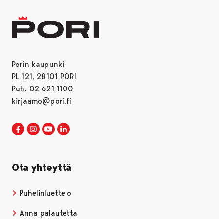
Porin kaupunki
PL 121, 28101 PORI
Puh. 02 621 1100
kirjaamo@pori.fi
Porin kaupunki Facebookissa
Avautuu uudessa välilehdessä
Porin kaupunki Instagramissa
Avautuu uudessa välilehdessä
Porin kaupunki Youtubessa
Avautuu uudessa välilehdessä
Porin kaupunki LinkedInissa
Avautuu uudessa välilehdessä
Ota yhteyttä
Puhelinluettelo
Anna palautetta