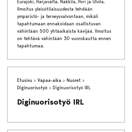
Eurajoki, Harjavalta, Nakkila, Pori ja Ulvila.
Ilmoitus yleisötilaisuudesta tehdään
ympäristö- ja terveysvalvontaan, mikäli
tapahtumaan ennakoidaan osallistuvan
vähintään 500 yhtäaikaista kävijää. Ilmoitus
on tehtävä vähintään 30 vuorokautta ennen
tapahtumaa.
Etusivu
Vapaa-aika
Nuoret
Diginuorisotyö
Diginuorisotyö IRL
Diginuorisotyö IRL