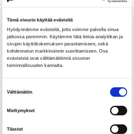
Etusivu
Kasvatus ja koulutus
Lukio
Porin lukio
Yhteistyö
Kehittämishankkeet
Tämä sivusto käyttää evästeitä
Päättyneet hankkeet
Priima
Hyödynnämme evästeitä, jotta voimme palvella sinua
Priima-päivä 25.8. Porissa
jatkossa paremmin. Käytämme tätä tietoa analytiikan ja
Priima-päivä 25.8. Porissa
sivujen käyttökokemuksen parantamiseen, sekä
kohdennetun markkinoinnin suorittamiseen. Osa
evästeistä ovat välttämättömiä sivuston
toiminnallisuuden kannalta.
Suostumuksen
Etusivu
Asuminen ja ympäristö
Välttämätön
valinta
Kaupunkikehitys
Kaupunkikeskusta
Liikenneverkkosuunnittelu
Mieltymykset
Liikenneverkkosuunnittelu
Tilastot
Porin keskustan liikenneverkkosuunnitelma on