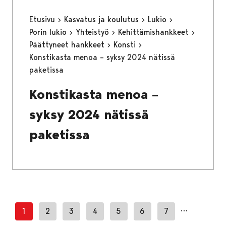
Etusivu
Kasvatus ja koulutus
Lukio
Porin lukio
Yhteistyö
Kehittämishankkeet
Päättyneet hankkeet
Konsti
Konstikasta menoa – syksy 2024 nätissä
paketissa
Konstikasta menoa –
syksy 2024 nätissä
paketissa
…
1
2
3
4
5
6
7