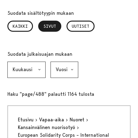
Suodata sisältötyypin mukaan
KAIKKI
SIVUT
, VALITTU
UUTISET
Suodata julkaisuajan mukaan
Kuukausi, valinta lähettää lomakkeen
Vuosi, valinta lähettää lomakkeen
Haku "page/488" palautti 1164 tulosta
Etusivu
Vapaa-aika
Nuoret
Kansainvälinen nuorisotyö
European Solidarity Corps – International