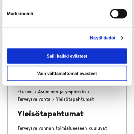
osa keskustan kehittämisen kärkihanketta.
Työssä määritetään kaikkien liikennemuotojen
Markkinointi
tavoiteverkot ja se tulee toimimaan pitkän
aikajänteen ohjenuorana katujen
tarkemmassa suunnittelussa.
Näytä tiedot
Kaupunginhallitus on hyväksynyt
liikenneverkkosuunnitelman loppuraportin
Salli kaikki evästeet
26.6.2023.
Vain välttämättömät evästeet
Etusivu
Asuminen ja ympäristö
Terveysvalvonta
Yleisötapahtumat
Yleisötapahtumat
Terveysvalvonnan toimialueeseen kuuluvat