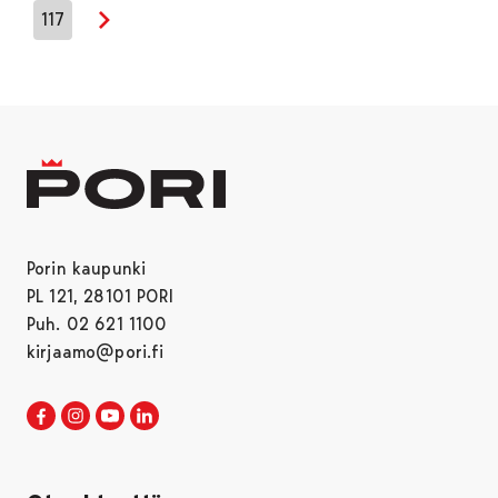
117
Seuraava sivu
Porin kaupunki
PL 121, 28101 PORI
Puh. 02 621 1100
kirjaamo@pori.fi
Porin kaupunki Facebookissa
Avautuu uudessa välilehdessä
Porin kaupunki Instagramissa
Avautuu uudessa välilehdessä
Porin kaupunki Youtubessa
Avautuu uudessa välilehdessä
Porin kaupunki LinkedInissa
Avautuu uudessa välilehdessä