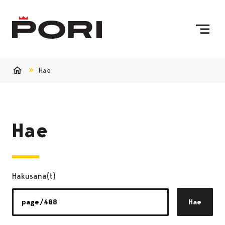
Siirry sisältöön
Etusivulle
Hae
Etusivu
Hae
Hakusana(t)
Hae