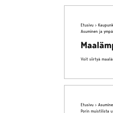
Etusivu
Kaupunki
Asuminen ja ympä
Maalämp
Voit siirtyä maal
Etusivu
Asumine
Porin muistilista 