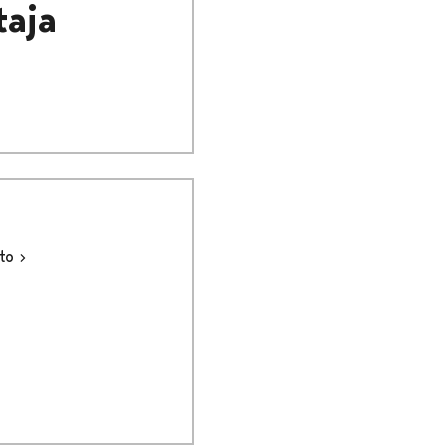
taja
sto