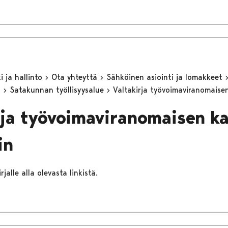
 ja hallinto
Ota yhteyttä
Sähköinen asiointi ja lomakkeet
n
Satakunnan työllisyysalue
Valtakirja työvoimaviranomaisen
rja työvoimaviranomaisen k
in
rjalle alla olevasta linkistä.