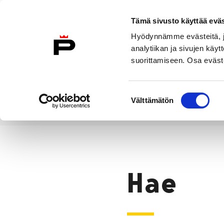
Siirry sisältöön
Tämä sivusto käyttää eväs
Suomeksi
Hyödynnämme evästeitä, jo
Etusivulle
analytiikan ja sivujen kä
suorittamiseen. Osa eväste
Asuminen ja
Kasvatu
ympäristö
koulu
Suostumuksen
Välttämätön
valinta
Hae
Etusivu
Hae