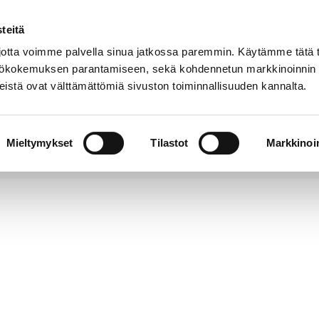
teitä
Puhelinluettelo
Anna palautetta
tta voimme palvella sinua jatkossa paremmin. Käytämme tätä t
yttökokemuksen parantamiseen, sekä kohdennetun markkinoinnin
istä ovat välttämättömiä sivuston toiminnallisuuden kannalta.
s ja
Vapaa-
Hyvinvointi
tus
aika
y
Mieltymykset
Tilastot
Markkinoin