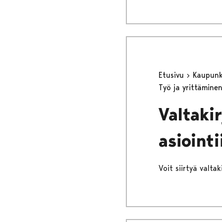
Etusivu
Kaupunki
Työ ja yrittämine
Valtaki
asiointi
Voit siirtyä valtaki