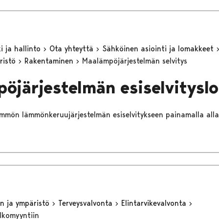
 ja hallinto
Ota yhteyttä
Sähköinen asiointi ja lomakkeet
ristö
Rakentaminen
Maalämpöjärjestelmän selvitys
öjärjestelmän esiselvitysl
ämmön lämmönkeruujärjestelmän esiselvitykseen painamalla alla 
n ja ympäristö
Terveysvalvonta
Elintarvikevalvonta
ulkomyyntiin