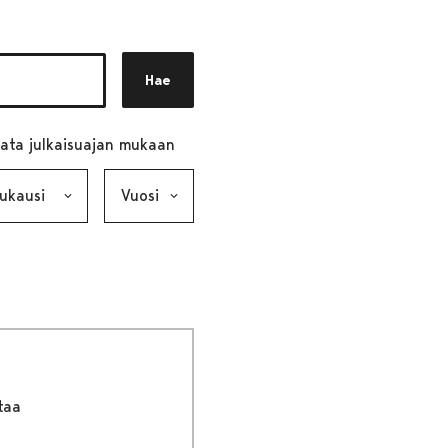
Hae
ata julkaisuajan mukaan
ausi, valinta lähettää lomakkeen
Vuosi, valinta lähettää lomakkeen
taa