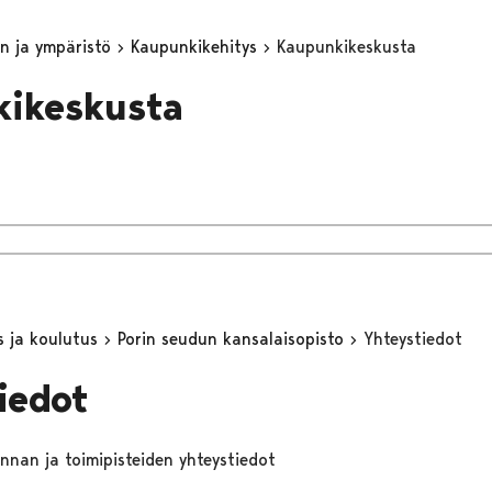
n ja ympäristö
Kaupunkikehitys
Kaupunkikeskusta
kikeskusta
s ja koulutus
Porin seudun kansalaisopisto
Yhteystiedot
iedot
nnan ja toimipisteiden yhteystiedot