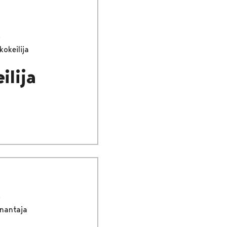
okeilija
ilija
önantaja