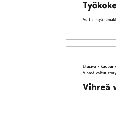
Työkoke
Voit siirtyä lomakk
Etusivu
Kaupunki
Vihreä valtuusto
Vihreä 