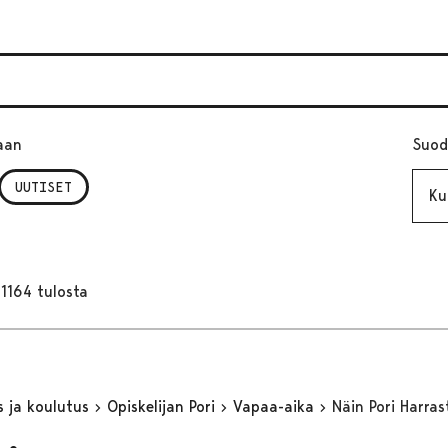
aan
Suod
Kuuk
UUTISET
1164 tulosta
s ja koulutus
Opiskelijan Pori
Vapaa-aika
Näin Pori Harras