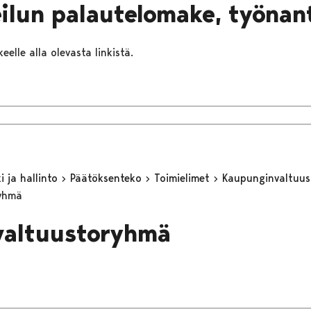
ilun palautelomake, työnan
eelle alla olevasta linkistä.
 ja hallinto
Päätöksenteko
Toimielimet
Kaupunginvaltuu
ryhmä
valtuustoryhmä