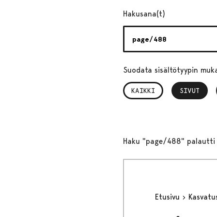
Hakusana(t)
Suodata sisältötyypin muk
KAIKKI
SIVUT
, VALITTU
Haku "page/488" palautti 
Etusivu
Kasvatu