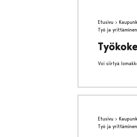
Etusivu
Kaupunki
Työ ja yrittämine
Työkoke
Voi siirtyä lomakke
Etusivu
Kaupunki
Työ ja yrittämine