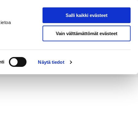
Salli kaikki evästeet
Tapahtumakalenteri
Hae sivustolta
ietoa
Vain välttämättömät evästeet
Työ ja
Kaupunki ja
rittäminen
hallinto
ti
Näytä tiedot