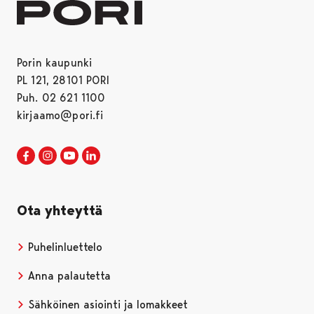
Porin kaupunki
PL 121, 28101 PORI
Puh. 02 621 1100
kirjaamo@pori.fi
Porin kaupunki Facebookissa
Avautuu uudessa välilehdessä
Porin kaupunki Instagramissa
Avautuu uudessa välilehdessä
Porin kaupunki Youtubessa
Avautuu uudessa välilehdessä
Porin kaupunki LinkedInissa
Avautuu uudessa välilehdessä
Ota yhteyttä
Puhelinluettelo
Anna palautetta
Sähköinen asiointi ja lomakkeet