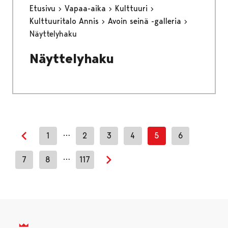
Etusivu
Vapaa-aika
Kulttuuri
Kulttuuritalo Annis
Avoin seinä -galleria
Näyttelyhaku
Näyttelyhaku
…
1
2
3
4
5
6
Edellinen sivu
…
7
8
117
Seuraava sivu