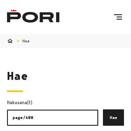
Siirry sisältöön
Etusivulle
Hae
Etusivu
Hae
Hakusana(t)
Hae