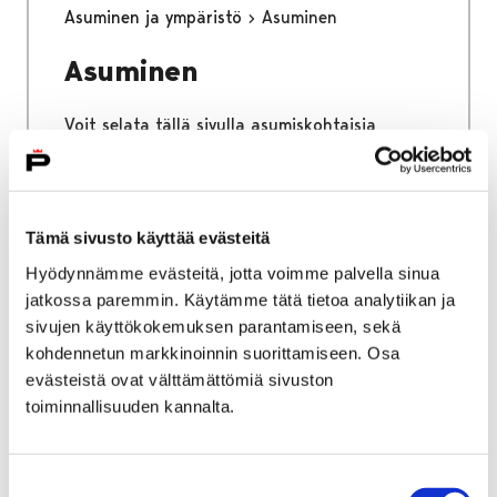
Asuminen ja ympäristö
Asuminen
Asuminen
Voit selata tällä sivulla asumiskohtaisia
sähköisen asioinnin palveluita.
Tämä sivusto käyttää evästeitä
Hyödynnämme evästeitä, jotta voimme palvella sinua
Etusivu
Kaupunki ja hallinto
Ota yhteyttä
jatkossa paremmin. Käytämme tätä tietoa analytiikan ja
Sähköinen asiointi ja lomakkeet
sivujen käyttökokemuksen parantamiseen, sekä
Kasvatus ja koulutus
kohdennetun markkinoinnin suorittamiseen. Osa
Varhaiskasvatuspalvelut
evästeistä ovat välttämättömiä sivuston
toiminnallisuuden kannalta.
Varhaiskasvatuspalvelut
Voit selata tällä sivulla varhaiskasvatuksen
Suostumuksen