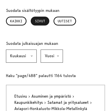
Suodata sisältötyypin mukaan
KAIKKI
SIVUT
, VALITTU
UUTISET
Suodata julkaisuajan mukaan
Kuukausi, valinta lähettää lomakkeen
Vuosi, valinta lähettää lomakkeen
Haku "page/488" palautti 1164 tulosta
Etusivu
Asuminen ja ympäristö
Kaupunkikehitys
Satamat ja yritysalueet
Aviapori-Honkaluoto-Mikkola-Metallinkylä