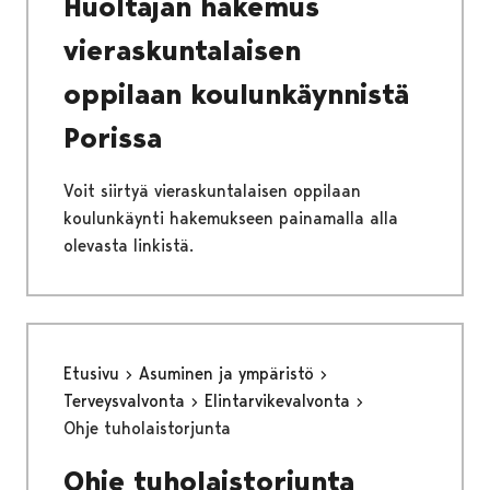
Huoltajan hakemus
vieraskuntalaisen
oppilaan koulunkäynnistä
Porissa
Voit siirtyä vieraskuntalaisen oppilaan
koulunkäynti hakemukseen painamalla alla
olevasta linkistä.
Etusivu
Asuminen ja ympäristö
Terveysvalvonta
Elintarvikevalvonta
Ohje tuholaistorjunta
Ohje tuholaistorjunta