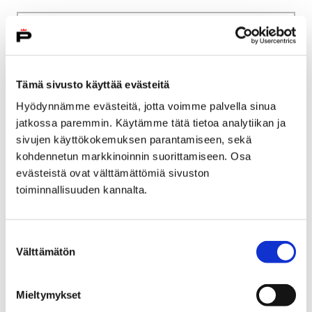
Etusivu
Kaupunki ja hallinto
Ota yhteyttä
Sähköinen asiointi ja lomakkeet
Kulttuuri ja vapaa-aika
Liikunta
Tämä sivusto käyttää evästeitä
Liikuntatilojen ja leirikeskusten vuorohakemus
Hyödynnämme evästeitä, jotta voimme palvella sinua
jatkossa paremmin. Käytämme tätä tietoa analytiikan ja
Liikuntatilojen ja
sivujen käyttökokemuksen parantamiseen, sekä
leirikeskusten
kohdennetun markkinoinnin suorittamiseen. Osa
evästeistä ovat välttämättömiä sivuston
vuorohakemus
toiminnallisuuden kannalta.
Voit siirtyä liikuntatilojen ja leirikeskusten
vuorohakemus palveluun tai pdf-lomakkeeseen
Suostumuksen
Välttämätön
painamalla alla olevasta linkistä.
valinta
Mieltymykset