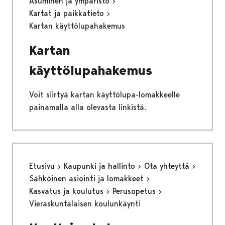
Asuminen ja ympäristö
Kartat ja paikkatieto
Kartan käyttölupahakemus
Kartan
käyttölupahakemus
Voit siirtyä kartan käyttölupa-lomakkeelle
painamalla alla olevasta linkistä.
Etusivu
Kaupunki ja hallinto
Ota yhteyttä
Sähköinen asiointi ja lomakkeet
Kasvatus ja koulutus
Perusopetus
Vieraskuntalaisen koulunkäynti