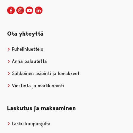
Porin kaupunki Facebookissa
Avautuu uudessa välilehdessä
Porin kaupunki Instagramissa
Avautuu uudessa välilehdessä
Porin kaupunki Youtubessa
Avautuu uudessa välilehdessä
Porin kaupunki LinkedInissa
Avautuu uudessa välilehdessä
Ota yhteyttä
Puhelinluettelo
Anna palautetta
Sähköinen asiointi ja lomakkeet
Viestintä ja markkinointi
Laskutus ja maksaminen
Lasku kaupungilta