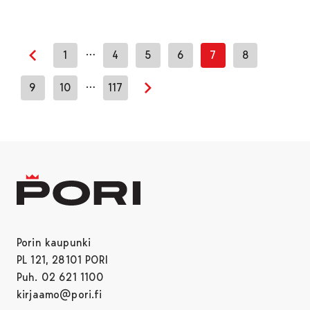
…
1
4
5
6
7
8
Edellinen sivu
…
9
10
117
Seuraava sivu
Porin kaupunki
PL 121, 28101 PORI
Puh. 02 621 1100
kirjaamo@pori.fi