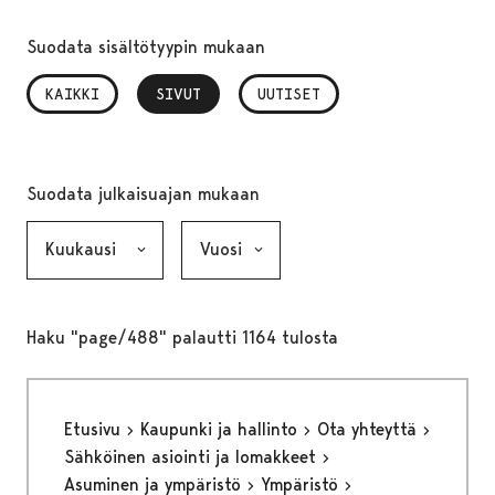
Suodata sisältötyypin mukaan
KAIKKI
SIVUT
, VALITTU
UUTISET
Suodata julkaisuajan mukaan
Kuukausi, valinta lähettää lomakkeen
Vuosi, valinta lähettää lomakkeen
Haku "page/488" palautti 1164 tulosta
Etusivu
Kaupunki ja hallinto
Ota yhteyttä
Sähköinen asiointi ja lomakkeet
Asuminen ja ympäristö
Ympäristö