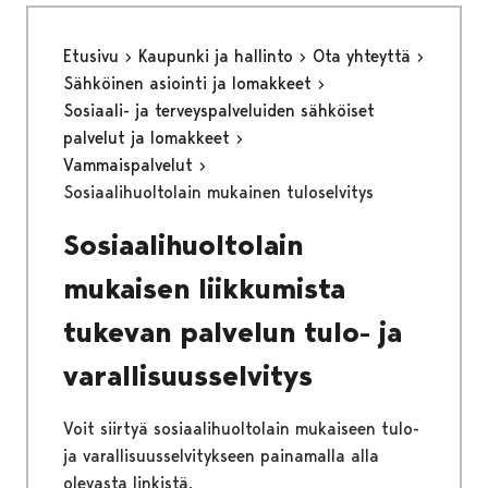
Etusivu
Kaupunki ja hallinto
Ota yhteyttä
Sähköinen asiointi ja lomakkeet
Sosiaali- ja terveyspalveluiden sähköiset
palvelut ja lomakkeet
Vammaispalvelut
Sosiaalihuoltolain mukainen tuloselvitys
Sosiaalihuoltolain
mukaisen liikkumista
tukevan palvelun tulo- ja
varallisuusselvitys
Voit siirtyä sosiaalihuoltolain mukaiseen tulo-
ja varallisuusselvitykseen painamalla alla
olevasta linkistä.