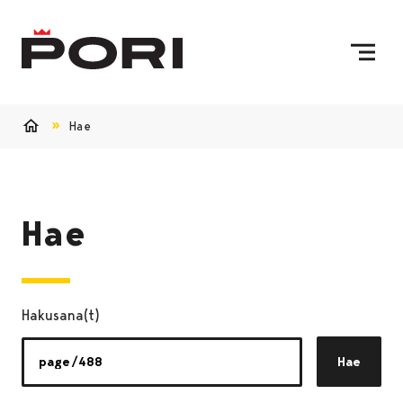
Siirry sisältöön
Etusivulle
Hae
Etusivu
Hae
Hakusana(t)
Hae