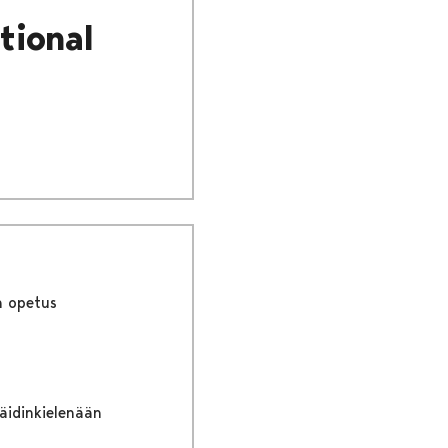
tional
n opetus
 äidinkielenään