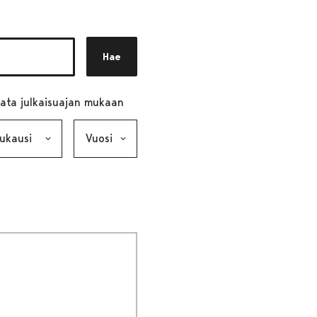
Hae
ata julkaisuajan mukaan
ausi, valinta lähettää lomakkeen
Vuosi, valinta lähettää lomakkeen