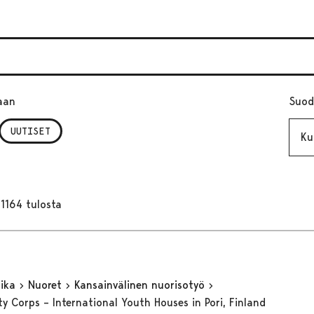
aan
Suod
Kuuk
UUTISET
1164 tulosta
aika
Nuoret
Kansainvälinen nuorisotyö
ty Corps – International Youth Houses in Pori, Finland