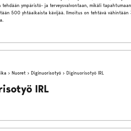
ta tehdään ympäristö- ja terveysvalvontaan, mikäli tapahtuma
ntään 500 yhtäaikaista kävijää. Ilmoitus on tehtävä vähintään
a.
aika
Nuoret
Diginuorisotyö
Diginuorisotyö IRL
risotyö IRL