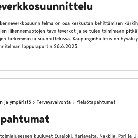
everkkosuunnittelu
iikenneverkkosuunnitelma on osa keskustan kehittämisen kärki
ien liikennemuotojen tavoiteverkot ja se tulee toimimaan pitkä
jen tarkemmassa suunnittelussa. Kaupunginhallitus on hyväksy
nnitelman loppuraportin 26.6.2023.
n ja ympäristö
Terveysvalvonta
Yleisötapahtumat
apahtumat
oimialueeseen kuuluvat Eurajoki, Harjavalta, Nakkila, Pori ja Ulv