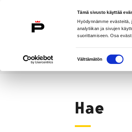
Siirry sisältöön
Tämä sivusto käyttää eväs
Suomeksi
Hyödynnämme evästeitä, jo
Etusivulle
analytiikan ja sivujen kä
suorittamiseen. Osa eväste
Asuminen ja
Kasvatu
ympäristö
koulu
Suostumuksen
Välttämätön
valinta
Hae
Etusivu
Hae