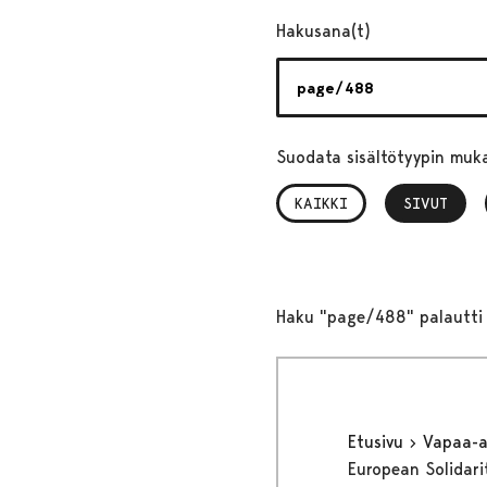
Hakusana(t)
Suodata sisältötyypin muk
KAIKKI
SIVUT
, VALITTU
Haku "page/488" palautti 
Etusivu
Vapaa-
European Solidari