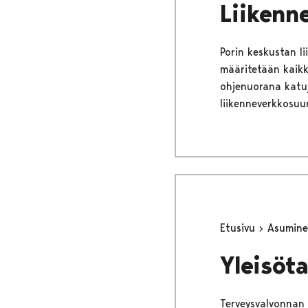
Liikenn
Porin keskustan l
määritetään kaikk
ohjenuorana katu
liikenneverkkosuu
Etusivu
Asumine
Yleisöt
Terveysvalvonnan t