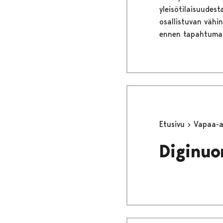
yleisötilaisuudes
osallistuvan vähi
ennen tapahtuma
Etusivu
Vapaa-
Diginuo