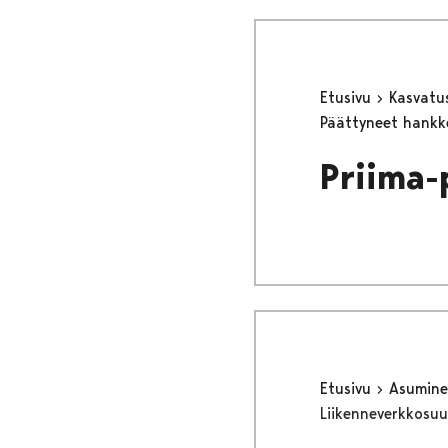
Etusivu
Kasvatu
Päättyneet hank
Priima-
Etusivu
Asumine
Liikenneverkkosuu