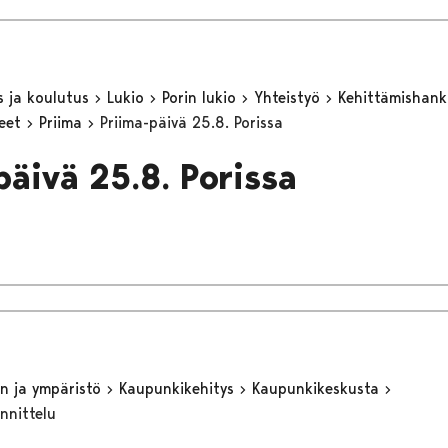
s ja koulutus
Lukio
Porin lukio
Yhteistyö
Kehittämishan
keet
Priima
Priima-päivä 25.8. Porissa
päivä 25.8. Porissa
n ja ympäristö
Kaupunkikehitys
Kaupunkikeskusta
nnittelu