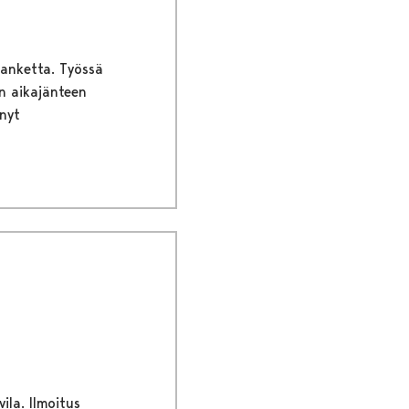
hanketta. Työssä
n aikajänteen
nyt
ila. Ilmoitus