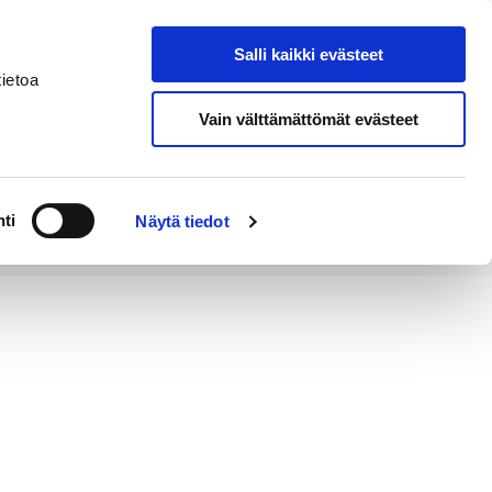
Salli kaikki evästeet
Tapahtumakalenteri
Hae sivustolta
ietoa
Vain välttämättömät evästeet
Työ ja
Kaupunki ja
rittäminen
hallinto
ti
Näytä tiedot