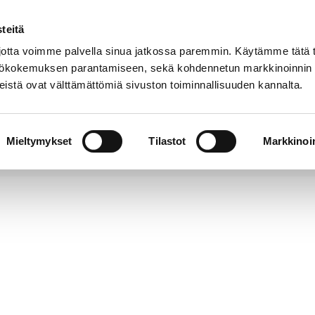
teitä
Puhelinluettelo
Anna palautetta
tta voimme palvella sinua jatkossa paremmin. Käytämme tätä t
yttökokemuksen parantamiseen, sekä kohdennetun markkinoinnin
istä ovat välttämättömiä sivuston toiminnallisuuden kannalta.
s ja
Vapaa-
Hyvinvointi
tus
aika
y
Mieltymykset
Tilastot
Markkinoin