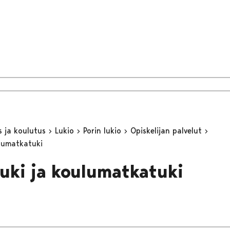
s ja koulutus
Lukio
Porin lukio
Opiskelijan palvelut
lumatkatuki
uki ja koulumatkatuki