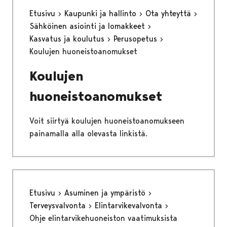
Etusivu
Kaupunki ja hallinto
Ota yhteyttä
Sähköinen asiointi ja lomakkeet
Kasvatus ja koulutus
Perusopetus
Koulujen huoneistoanomukset
Koulujen
huoneistoanomukset
Voit siirtyä koulujen huoneistoanomukseen
painamalla alla olevasta linkistä.
Etusivu
Asuminen ja ympäristö
Terveysvalvonta
Elintarvikevalvonta
Ohje elintarvikehuoneiston vaatimuksista