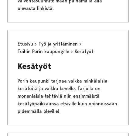
valvontasuunnitelmaan painamalla alla
olevasta linkistä.
Etusivu
Työ ja yrittäminen
Töihin Porin kaupungille
Kesätyöt
Kesätyöt
Porin kaupunki tarjoaa vaikka minkälaisia
kesätöitä ja vaikka kenelle. Tarjolla on
monenlaisia tehtäviä niin ensimmäistä
kesätyöpaikkaansa etsiville kuin opinnoissaan
pidemmällä oleville!