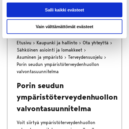
Voit siirtyä tilinumeron ilmoitukseen
painamalla alla olevasta linkistä.
Salli kaikki evästeet
Vain välttämättömät evästeet
Etusivu
Kaupunki ja hallinto
Ota yhteyttä
Sähköinen asiointi ja lomakkeet
Asuminen ja ympäristö
Terveydensuojelu
Porin seudun ympäristöterveydenhuollon
valvontasuunnitelma
Porin seudun
ympäristöterveydenhuollon
valvontasuunnitelma
Voit siirtyä ympäristöterveydenhuollon