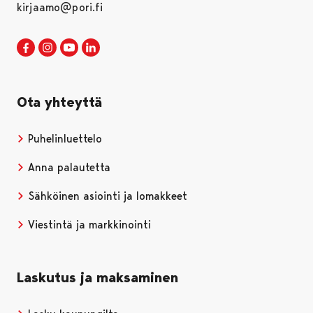
kirjaamo@pori.fi
Porin kaupunki Facebookissa
Avautuu uudessa välilehdessä
Porin kaupunki Instagramissa
Avautuu uudessa välilehdessä
Porin kaupunki Youtubessa
Avautuu uudessa välilehdessä
Porin kaupunki LinkedInissa
Avautuu uudessa välilehdessä
Ota yhteyttä
Puhelinluettelo
Anna palautetta
Sähköinen asiointi ja lomakkeet
Viestintä ja markkinointi
Laskutus ja maksaminen