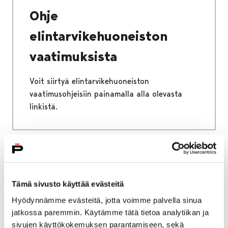
Ohje
elintarvikehuoneiston
vaatimuksista
Voit siirtyä elintarvikehuoneiston
vaatimusohjeisiin painamalla alla olevasta
linkistä.
Etusivu
Kaupunki ja hallinto
Ota yhteyttä
Sähköinen asiointi ja lomakkeet
Tämä sivusto käyttää evästeitä
Sosiaali- ja terveyspalveluiden sähköiset
Hyödynnämme evästeitä, jotta voimme palvella sinua
palvelut ja lomakkeet
jatkossa paremmin. Käytämme tätä tietoa analytiikan ja
Vammaispalvelut
Vammaispalveluhakemus
sivujen käyttökokemuksen parantamiseen, sekä