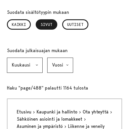
Suodata sisältötyypin mukaan
KAIKKI
SIVUT
, VALITTU
UUTISET
Suodata julkaisuajan mukaan
Kuukausi, valinta lähettää lomakkeen
Vuosi, valinta lähettää lomakkeen
Haku "page/488" palautti 1164 tulosta
Etusivu
Kaupunki ja hallinto
Ota yhteyttä
Sähköinen asiointi ja lomakkeet
Asuminen ja ympäristö
Liikenne ja veneily