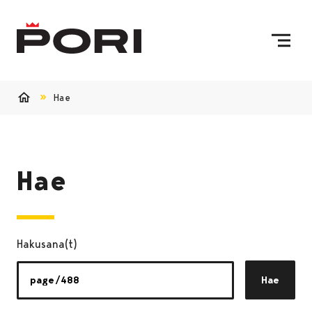
Siirry sisältöön
Etusivulle
Hae
Etusivu
Hae
Hakusana(t)
Hae