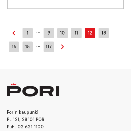
…
1
9
10
11
12
13
Edellinen sivu
…
14
15
117
Seuraava sivu
Porin kaupunki
PL 121, 28101 PORI
Puh. 02 621 1100