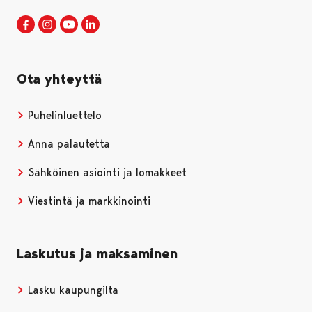
Porin kaupunki Facebookissa
Avautuu uudessa välilehdessä
Porin kaupunki Instagramissa
Avautuu uudessa välilehdessä
Porin kaupunki Youtubessa
Avautuu uudessa välilehdessä
Porin kaupunki LinkedInissa
Avautuu uudessa välilehdessä
Ota yhteyttä
Puhelinluettelo
Anna palautetta
Sähköinen asiointi ja lomakkeet
Viestintä ja markkinointi
Laskutus ja maksaminen
Lasku kaupungilta