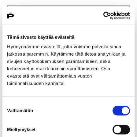
Etusivu
Kaupunki ja hallinto
Ota yhteyttä
Sähköinen asiointi ja lomakkeet
Kulttuuri ja vapaa-aika
Liikunta
Tämä sivusto käyttää evästeitä
Liikuntatilojen ja leirikeskusten vuorohakemus
Hyödynnämme evästeitä, jotta voimme palvella sinua
jatkossa paremmin. Käytämme tätä tietoa analytiikan ja
Liikuntatilojen ja
sivujen käyttökokemuksen parantamiseen, sekä
leirikeskusten
kohdennetun markkinoinnin suorittamiseen. Osa
evästeistä ovat välttämättömiä sivuston
vuorohakemus
toiminnallisuuden kannalta.
Voit siirtyä liikuntatilojen ja leirikeskusten
vuorohakemus palveluun tai pdf-lomakkeeseen
Suostumuksen
Välttämätön
painamalla alla olevasta linkistä.
valinta
Mieltymykset