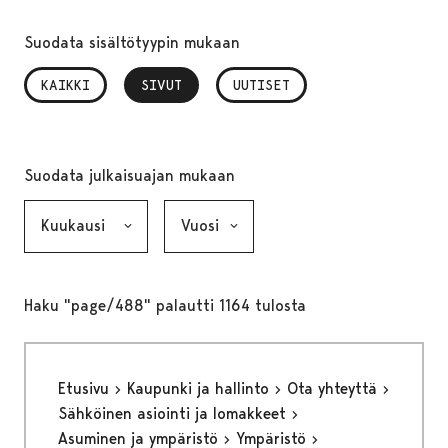
Suodata sisältötyypin mukaan
KAIKKI
SIVUT
, VALITTU
UUTISET
Suodata julkaisuajan mukaan
Kuukausi, valinta lähettää lomakkeen
Vuosi, valinta lähettää lomakkeen
Haku "page/488" palautti 1164 tulosta
Etusivu
Kaupunki ja hallinto
Ota yhteyttä
Sähköinen asiointi ja lomakkeet
Asuminen ja ympäristö
Ympäristö