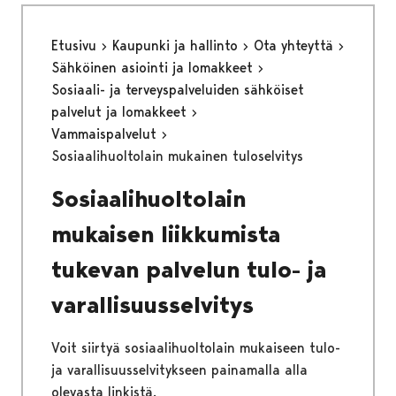
Etusivu
Kaupunki ja hallinto
Ota yhteyttä
Sähköinen asiointi ja lomakkeet
Sosiaali- ja terveyspalveluiden sähköiset
palvelut ja lomakkeet
Vammaispalvelut
Sosiaalihuoltolain mukainen tuloselvitys
Sosiaalihuoltolain
mukaisen liikkumista
tukevan palvelun tulo- ja
varallisuusselvitys
Voit siirtyä sosiaalihuoltolain mukaiseen tulo-
ja varallisuusselvitykseen painamalla alla
olevasta linkistä.