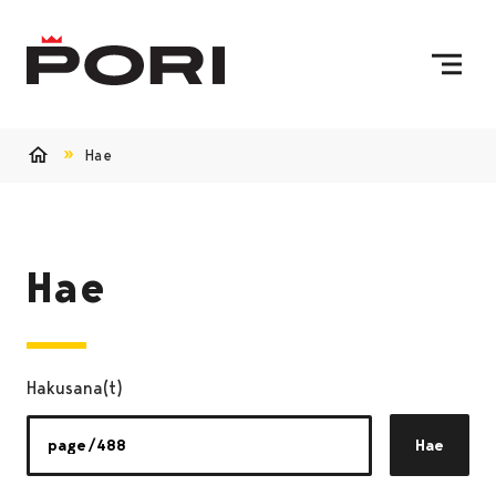
Siirry sisältöön
Etusivulle
Hae
Etusivu
Hae
Hakusana(t)
Hae