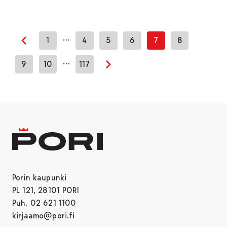
…
1
4
5
6
7
8
Edellinen sivu
…
9
10
117
Seuraava sivu
Porin kaupunki
PL 121, 28101 PORI
Puh. 02 621 1100
kirjaamo@pori.fi