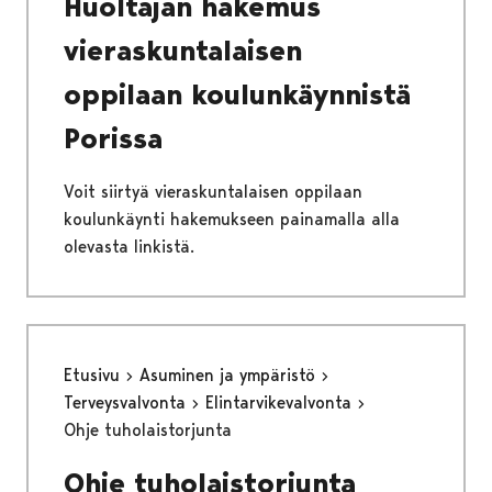
Huoltajan hakemus
vieraskuntalaisen
oppilaan koulunkäynnistä
Porissa
Voit siirtyä vieraskuntalaisen oppilaan
koulunkäynti hakemukseen painamalla alla
olevasta linkistä.
Etusivu
Asuminen ja ympäristö
Terveysvalvonta
Elintarvikevalvonta
Ohje tuholaistorjunta
Ohje tuholaistorjunta