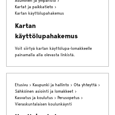
Asuminen ja ympäristö
Kartat ja paikkatieto
Kartan käyttölupahakemus
Kartan
käyttölupahakemus
Voit siirtyä kartan käyttölupa-lomakkeelle
painamalla alla olevasta linkistä.
Etusivu
Kaupunki ja hallinto
Ota yhteyttä
Sähköinen asiointi ja lomakkeet
Kasvatus ja koulutus
Perusopetus
Vieraskuntalaisen koulunkäynti