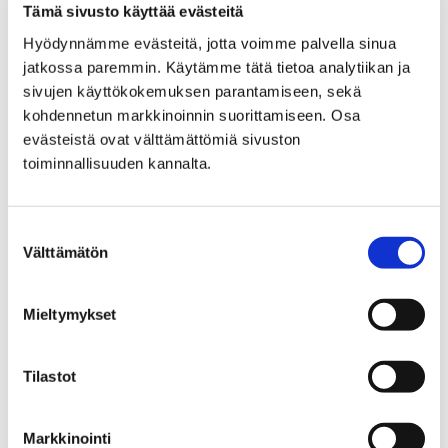
Tämä sivusto käyttää evästeitä
Satakunnan työllisyysalue
Hyödynnämme evästeitä, jotta voimme palvella sinua
Työkokeilun palautelomake, työkokeilija
jatkossa paremmin. Käytämme tätä tietoa analytiikan ja
Työkokeilun
sivujen käyttökokemuksen parantamiseen, sekä
kohdennetun markkinoinnin suorittamiseen. Osa
palautelomake,
evästeistä ovat välttämättömiä sivuston
toiminnallisuuden kannalta.
työkokeilija
Voi siirtyä lomakkeelle alla olevasta linkistä.
Suostumuksen
Välttämätön
valinta
Mieltymykset
Etusivu
Kaupunki ja hallinto
Ota yhteyttä
Sähköinen asiointi ja lomakkeet
Tilastot
Työ ja yrittäminen
Satakunnan työllisyysalue
Markkinointi
Työkokeilun palautelomake, työnantaja