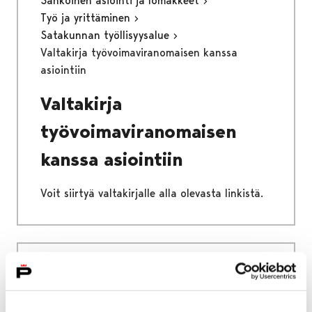
Sähköinen asiointi ja lomakkeet
Työ ja yrittäminen
Satakunnan työllisyysalue
Valtakirja työvoimaviranomaisen kanssa
asiointiin
Valtakirja
työvoimaviranomaisen
kanssa asiointiin
Voit siirtyä valtakirjalle alla olevasta linkistä.
Etusivu
Kaupunki ja hallinto
Ota yhteyttä
Sähköinen asiointi ja lomakkeet
Työ ja yrittäminen