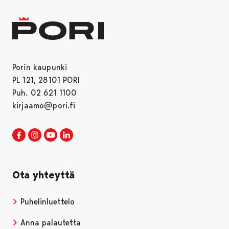
Porin kaupunki
PL 121, 28101 PORI
Puh. 02 621 1100
kirjaamo@pori.fi
Porin kaupunki Facebookissa
Avautuu uudessa välilehdessä
Porin kaupunki Instagramissa
Avautuu uudessa välilehdessä
Porin kaupunki Youtubessa
Avautuu uudessa välilehdessä
Porin kaupunki LinkedInissa
Avautuu uudessa välilehdessä
Ota yhteyttä
Puhelinluettelo
Anna palautetta