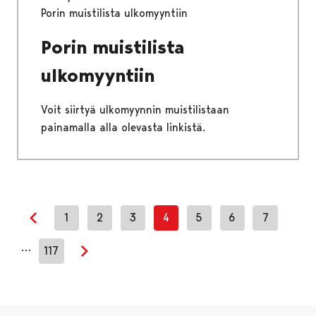
Porin muistilista ulkomyyntiin
Porin muistilista
ulkomyyntiin
Voit siirtyä ulkomyynnin muistilistaan
painamalla alla olevasta linkistä.
1
2
3
4
5
6
7
Edellinen sivu
…
117
Seuraava sivu