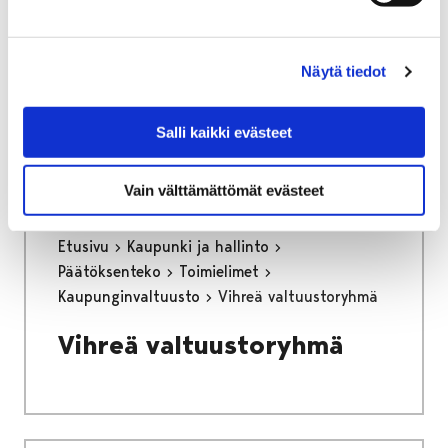
Työkokeilun
Näytä tiedot
palautelomake, työnantaja
Voit siirtyä lomakkeelle alla olevasta linkistä.
Salli kaikki evästeet
Vain välttämättömät evästeet
Etusivu
Kaupunki ja hallinto
Päätöksenteko
Toimielimet
Kaupunginvaltuusto
Vihreä valtuustoryhmä
Vihreä valtuustoryhmä