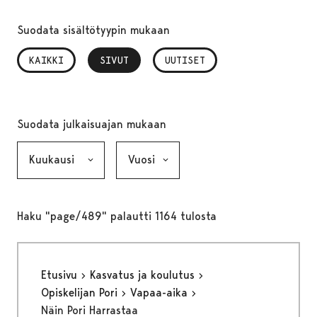
Suodata sisältötyypin mukaan
KAIKKI
SIVUT
, VALITTU
UUTISET
Suodata julkaisuajan mukaan
Kuukausi, valinta lähettää lomakkeen
Vuosi, valinta lähettää lomakkeen
Haku "page/489" palautti 1164 tulosta
Etusivu
Kasvatus ja koulutus
Opiskelijan Pori
Vapaa-aika
Näin Pori Harrastaa