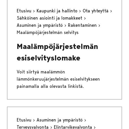
Etusivu
Kaupunki ja hallinto
Ota yhteyttä
Sähköinen asiointi ja lomakkeet
Asuminen ja ympäristö
Rakentaminen
Maalämpöjärjestelmän selvitys
Maalämpöjärjestelmän
esiselvityslomake
Voit siirtyä maalämmön
lämmönkeruujärjestelmän esiselvitykseen
painamalla alla olevasta linkistä.
Etusivu
Asuminen ja ympäristö
Terveysvalvonta
Elintarvikevalvonta