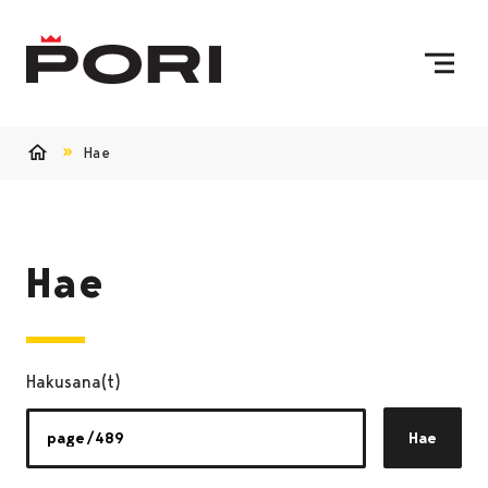
Siirry sisältöön
Etusivulle
Hae
Etusivu
Hae
Hakusana(t)
Hae