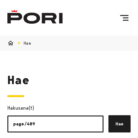
Siirry sisältöön
Etusivulle
Hae
Etusivu
Hae
Hakusana(t)
Hae