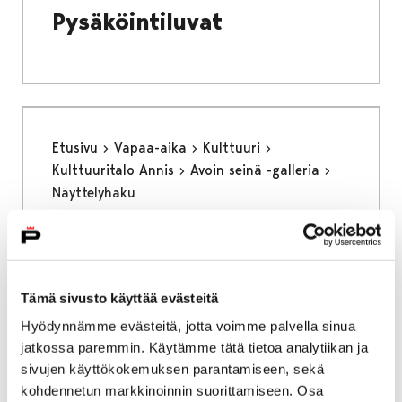
Pysäköintiluvat
Etusivu
Vapaa-aika
Kulttuuri
Kulttuuritalo Annis
Avoin seinä -galleria
Näyttelyhaku
Näyttelyhaku
Tämä sivusto käyttää evästeitä
Hyödynnämme evästeitä, jotta voimme palvella sinua
jatkossa paremmin. Käytämme tätä tietoa analytiikan ja
Etusivu
Kaupunki ja hallinto
sivujen käyttökokemuksen parantamiseen, sekä
Talous ja strategia
Avustukset
kohdennetun markkinoinnin suorittamiseen. Osa