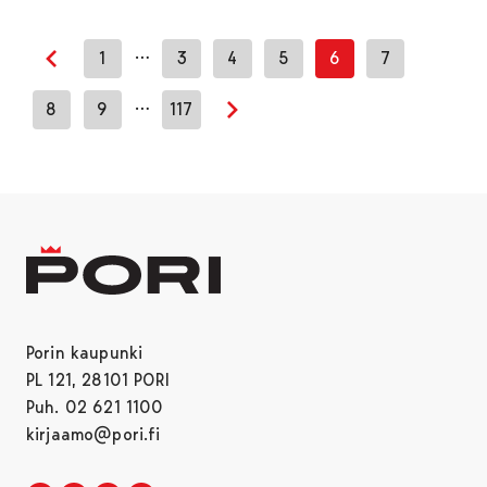
…
1
3
4
5
6
7
Edellinen sivu
…
8
9
117
Seuraava sivu
Porin kaupunki
PL 121, 28101 PORI
Puh. 02 621 1100
kirjaamo@pori.fi