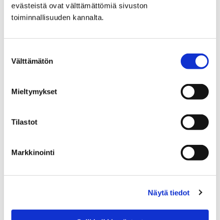
evästeistä ovat välttämättömiä sivuston
Avustukset
toiminnallisuuden kannalta.
Suostumuksen
Välttämätön
valinta
Etusivu
Vapaa-aika
Liikunta
Mieltymykset
Liikuntapaikat
Kuntoradat
Kuntoradat
Tilastot
Markkinointi
Etusivu
Kaupunki ja hallinto
Ota yhteyttä
Näytä tiedot
Sähköinen asiointi ja lomakkeet
Sosiaali- ja terveyspalveluiden sähköiset