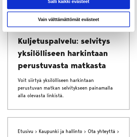
Salli kaikki evästeet
palvelut ja lomakkeet
Vammaispalvelut
Kuljetuspalvelu: selvitys yksilölliseen
Vain välttämättömät evästeet
harkintaan perustuvasta matkasta
Kuljetuspalvelu: selvitys
yksilölliseen harkintaan
perustuvasta matkasta
Voit siirtyä yksilölliseen harkintaan
perustuvan matkan selvitykseen painamalla
alla olevasta linkistä.
Etusivu
Kaupunki ja hallinto
Ota yhteyttä