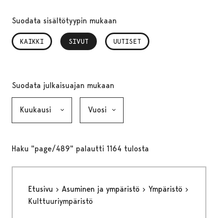
Suodata sisältötyypin mukaan
KAIKKI
SIVUT
, VALITTU
UUTISET
Suodata julkaisuajan mukaan
Kuukausi, valinta lähettää lomakkeen
Vuosi, valinta lähettää lomakkeen
Haku "page/489" palautti 1164 tulosta
Etusivu
Asuminen ja ympäristö
Ympäristö
Kulttuuriympäristö