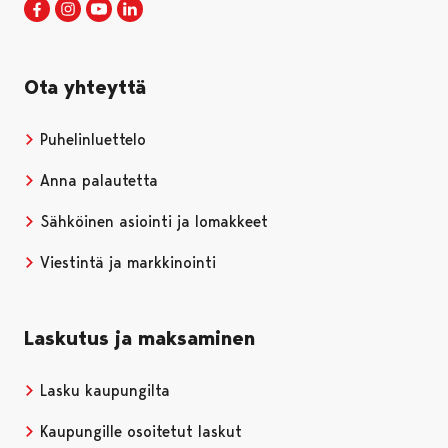
Porin kaupunki Facebookissa
Avautuu uudessa välilehdessä
Porin kaupunki Instagramissa
Avautuu uudessa välilehdessä
Porin kaupunki Youtubessa
Avautuu uudessa välilehdessä
Porin kaupunki LinkedInissa
Avautuu uudessa välilehdessä
Ota yhteyttä
Puhelinluettelo
Anna palautetta
Sähköinen asiointi ja lomakkeet
Viestintä ja markkinointi
Laskutus ja maksaminen
Lasku kaupungilta
Kaupungille osoitetut laskut