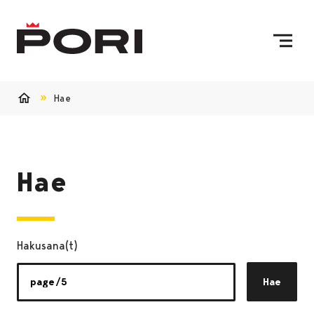
Siirry sisältöön
Etusivulle
Hae
Etusivu
Hae
Hakusana(t)
Hae