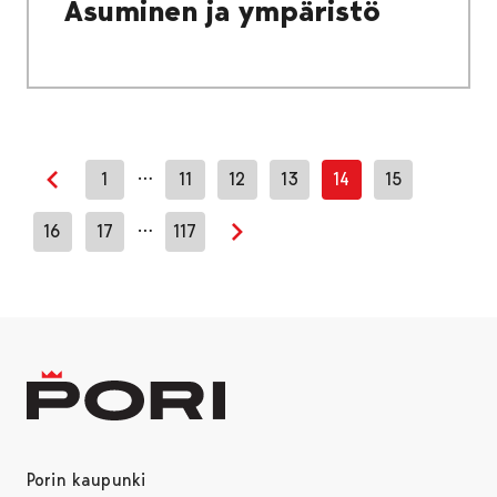
Asuminen ja ympäristö
…
1
11
12
13
14
15
Edellinen sivu
…
16
17
117
Seuraava sivu
Porin kaupunki