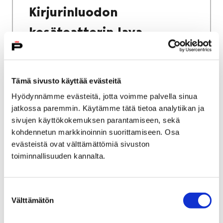
Kirjurinluodon
kesäteatterin lava
Tämä sivusto käyttää evästeitä
Hyödynnämme evästeitä, jotta voimme palvella sinua
Etusivu
Kasvatus ja koulutus
jatkossa paremmin. Käytämme tätä tietoa analytiikan ja
Palmgren-konservatorio
sivujen käyttökokemuksen parantamiseen, sekä
Keikkamyynti, tilavuokraus, kirjasto
kohdennetun markkinoinnin suorittamiseen. Osa
Musiikkikirjasto ja soitinlainaamo
evästeistä ovat välttämättömiä sivuston
toiminnallisuuden kannalta.
Musiikkikirjasto ja
soitinlainaamo
Suostumuksen
Välttämätön
valinta