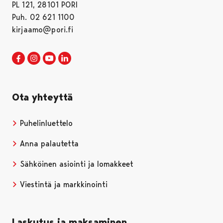
PL 121, 28101 PORI
Puh. 02 621 1100
kirjaamo@pori.fi
Porin kaupunki Facebookissa
Avautuu uudessa välilehdessä
Porin kaupunki Instagramissa
Avautuu uudessa välilehdessä
Porin kaupunki Youtubessa
Avautuu uudessa välilehdessä
Porin kaupunki LinkedInissa
Avautuu uudessa välilehdessä
Ota yhteyttä
Puhelinluettelo
Anna palautetta
Sähköinen asiointi ja lomakkeet
Viestintä ja markkinointi
Laskutus ja maksaminen