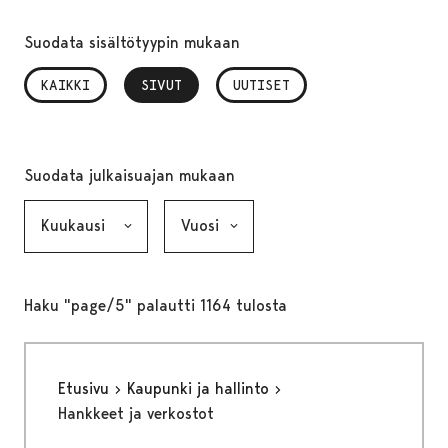
Suodata sisältötyypin mukaan
KAIKKI
SIVUT
, VALITTU
UUTISET
Suodata julkaisuajan mukaan
Kuukausi, valinta lähettää lomakkeen
Vuosi, valinta lähettää lomakkeen
Haku "page/5" palautti 1164 tulosta
Etusivu
Kaupunki ja hallinto
Hankkeet ja verkostot