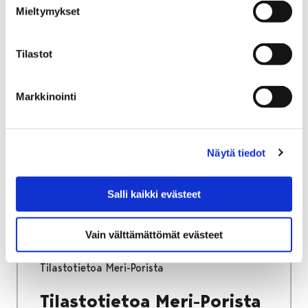
Mieltymykset
Etusivu
Työ ja yrittäminen
Tilastot
Maatalousyrittäjille
Ympäristöluvat ja valvonta
Markkinointi
Ympäristöluvat ja
valvonta
Näytä tiedot
Salli kaikki evästeet
Etusivu
Kasvatus ja koulutus
Vain välttämättömät evästeet
Palveluverkkouudistus
Meri-Pori
Tilastotietoa Meri-Porista
Tilastotietoa Meri-Porista