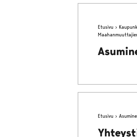
Etusivu
Kaupunki
Maahanmuuttajie
Asumine
Etusivu
Asumine
Yhteyst