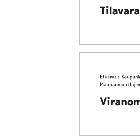
Tilavar
Etusivu
Kaupunki
Maahanmuuttajie
Viranom