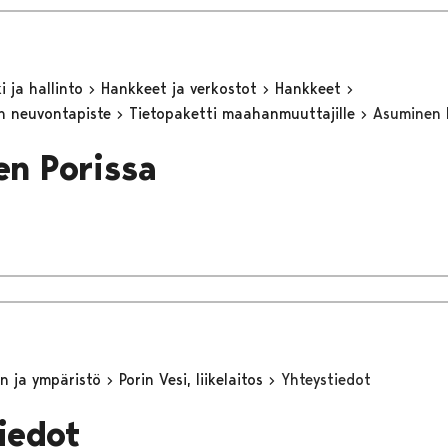
 ja hallinto
Hankkeet ja verkostot
Hankkeet
n neuvontapiste
Tietopaketti maahanmuuttajille
Asuminen 
n Porissa
n ja ympäristö
Porin Vesi, liikelaitos
Yhteystiedot
iedot