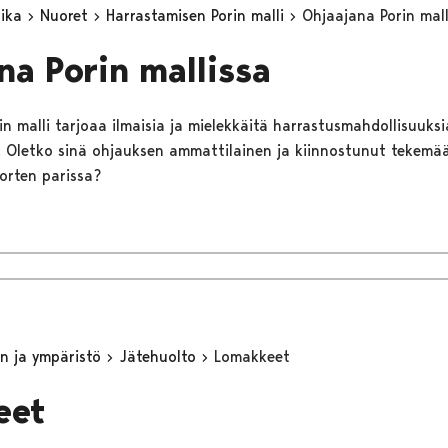
aika
Nuoret
Harrastamisen Porin malli
Ohjaajana Porin mall
na Porin mallissa
n malli tarjoaa ilmaisia ja mielekkäitä harrastusmahdollisuuksia 
lle. Oletko sinä ohjauksen ammattilainen ja kiinnostunut tekem
uorten parissa?
n ja ympäristö
Jätehuolto
Lomakkeet
eet