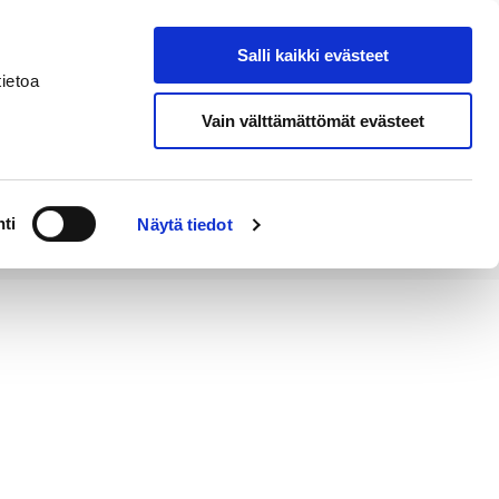
Salli kaikki evästeet
Tapahtumakalenteri
Hae sivustolta
ietoa
Vain välttämättömät evästeet
Työ ja
Kaupunki ja
rittäminen
hallinto
ti
Näytä tiedot