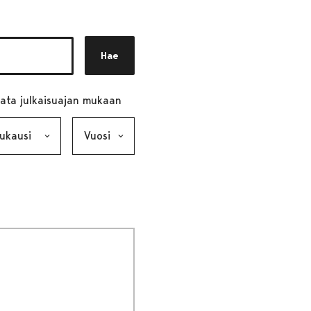
Hae
ata julkaisuajan mukaan
ausi, valinta lähettää lomakkeen
Vuosi, valinta lähettää lomakkeen