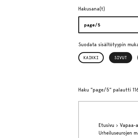
Hakusana(t)
Suodata sisältötyypin muk
KAIKKI
SIVUT
, VALITTU
Haku "page/5" palautti 11
Etusivu
Vapaa-
Urheiluseurojen 