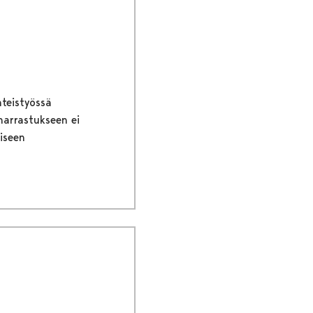
hteistyössä
harrastukseen ei
iseen