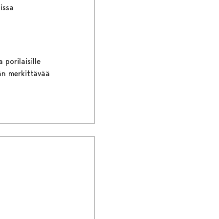
issa
porilaisille
ään merkittävää