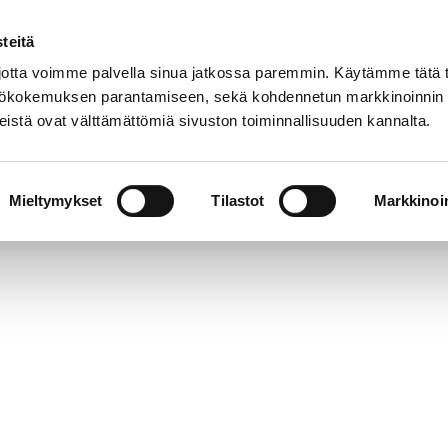
teitä
Puhelinluettelo
Anna palautetta
tta voimme palvella sinua jatkossa paremmin. Käytämme tätä t
yttökokemuksen parantamiseen, sekä kohdennetun markkinoinnin
istä ovat välttämättömiä sivuston toiminnallisuuden kannalta.
s ja
Vapaa-
Hyvinvointi
tus
aika
y
Mieltymykset
Tilastot
Markkinoin