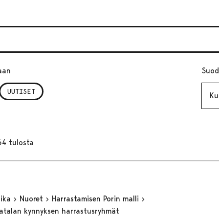
aan
Suod
Kuuk
UUTISET
64 tulosta
aika
Nuoret
Harrastamisen Porin malli
matalan kynnyksen harrastusryhmät