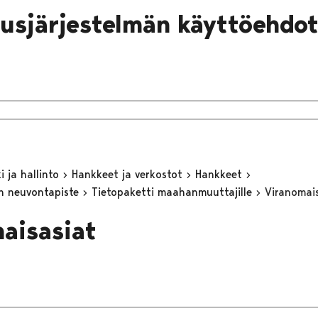
ausjärjestelmän käyttöehdo
 ja hallinto
Hankkeet ja verkostot
Hankkeet
n neuvontapiste
Tietopaketti maahanmuuttajille
Viranomai
aisasiat