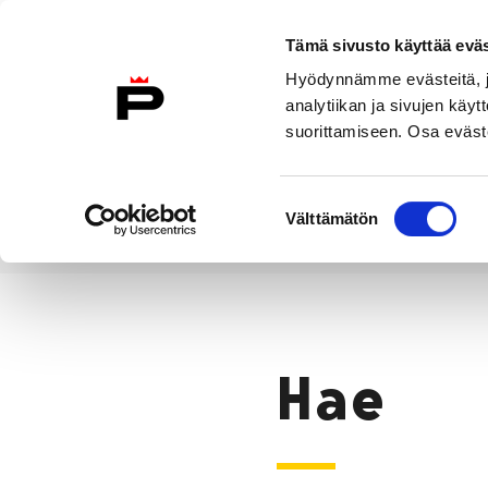
Siirry sisältöön
Tämä sivusto käyttää eväs
Suomeksi
Hyödynnämme evästeitä, jo
Etusivulle
analytiikan ja sivujen kä
suorittamiseen. Osa eväste
Asuminen ja
Kasvatu
ympäristö
koulu
Suostumuksen
Välttämätön
valinta
Hae
Etusivu
Hae