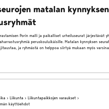
seurojen matalan kynnyksen
tusryhmät
astamisen Porin malli ja paikalliset urheiluseurat järjestävät y
harrastusryhmiä peruskouluikäisille. Matalan kynnyksen seura
ajitaustaa, ja ryhmästä on helppoa siirtyä mukaan myös varsina
aika
Liikunta
Liikuntapaikkojen varaukset
elmän käyttöehdot