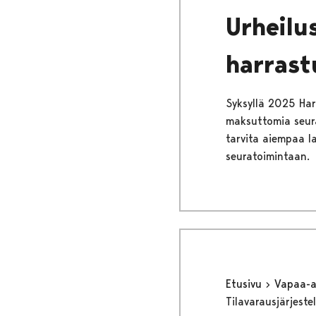
Urheilu
harras
Syksyllä 2025 Harr
maksuttomia seura
tarvita aiempaa l
seuratoimintaan.
Etusivu
Vapaa-
Tilavarausjärjest