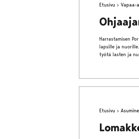
Etusivu
Vapaa-
Ohjaaja
Harrastamisen Pori
lapsille ja nuori
työtä lasten ja n
Etusivu
Asumine
Lomakk