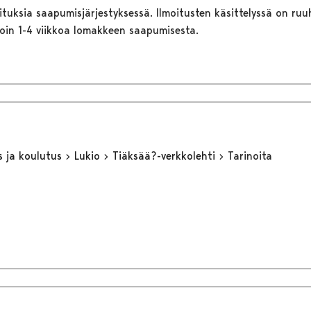
ituksia saapumisjärjestyksessä. Ilmoitusten käsittelyssä on ruu
noin 1-4 viikkoa lomakkeen saapumisesta.
s ja koulutus
Lukio
Tiäksää?-verkkolehti
Tarinoita