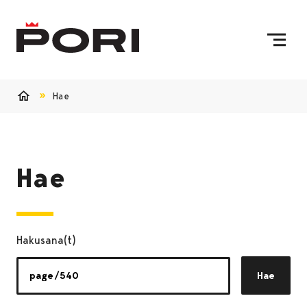
Siirry sisältöön
Etusivulle
Hae
Etusivu
Hae
Hakusana(t)
Hae