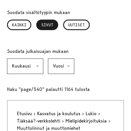
Suodata sisältötyypin mukaan
KAIKKI
SIVUT
, VALITTU
UUTISET
Suodata julkaisuajan mukaan
Kuukausi, valinta lähettää lomakkeen
Vuosi, valinta lähettää lomakkeen
Haku "page/540" palautti 1164 tulosta
Etusivu
Kasvatus ja koulutus
Lukio
Tiäksää?-verkkolehti
Mielipidekirjoituksia
Muuttolinnut ja muuttomiehet