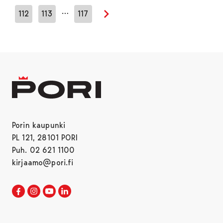
…
112
113
117
Seuraava sivu
Porin kaupunki
PL 121, 28101 PORI
Puh. 02 621 1100
kirjaamo@pori.fi
Porin kaupunki Facebookissa
Avautuu uudessa välilehdessä
Porin kaupunki Instagramissa
Avautuu uudessa välilehdessä
Porin kaupunki Youtubessa
Avautuu uudessa välilehdessä
Porin kaupunki LinkedInissa
Avautuu uudessa välilehdessä