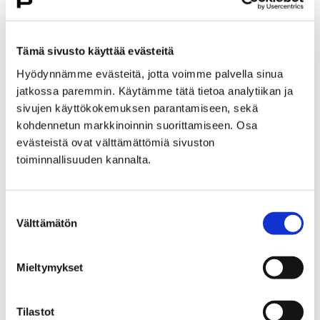
Etusivu
Hyvinvointi
Yhdistyksille ja seuroille
Yhdistysillat
Tämä sivusto käyttää evästeitä
Yhdistysillan 10.4.2025 työpajan yhteenveto
Hyödynnämme evästeitä, jotta voimme palvella sinua
jatkossa paremmin. Käytämme tätä tietoa analytiikan ja
Yhdistysillan 10.4.2025
sivujen käyttökokemuksen parantamiseen, sekä
työpajan yhteenveto
kohdennetun markkinoinnin suorittamiseen. Osa
evästeistä ovat välttämättömiä sivuston
toiminnallisuuden kannalta.
Suostumuksen
Välttämätön
Etusivu
Vapaa-aika
Liikunta
valinta
Liikuntapaikat
Uimahallit ja -rannat
Maauimala
Mieltymykset
Maauimala
Tilastot