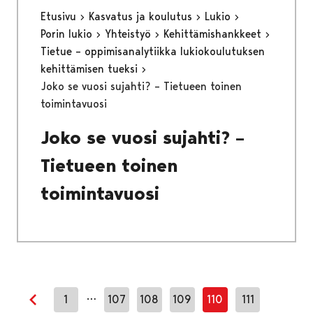
Etusivu
Kasvatus ja koulutus
Lukio
Porin lukio
Yhteistyö
Kehittämishankkeet
Tietue – oppimisanalytiikka lukiokoulutuksen
kehittämisen tueksi
Joko se vuosi sujahti? – Tietueen toinen
toimintavuosi
Joko se vuosi sujahti? –
Tietueen toinen
toimintavuosi
…
1
107
108
109
110
111
Edellinen sivu