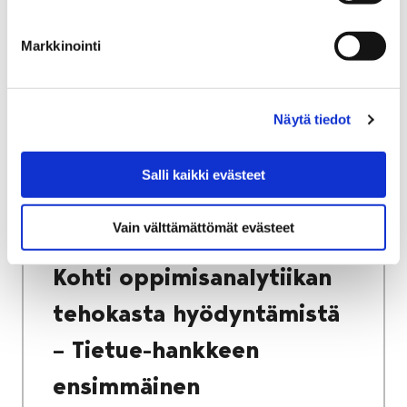
Markkinointi
Etusivu
Kasvatus ja koulutus
Lukio
Porin lukio
Yhteistyö
Kehittämishankkeet
Näytä tiedot
Tietue – oppimisanalytiikka lukiokoulutuksen
kehittämisen tueksi
Salli kaikki evästeet
Kohti oppimisanalytiikan tehokasta
hyödyntämistä – Tietue-hankkeen
Vain välttämättömät evästeet
ensimmäinen toimintavuosi
Kohti oppimisanalytiikan
tehokasta hyödyntämistä
– Tietue-hankkeen
ensimmäinen