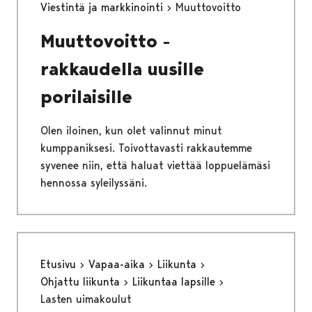
Viestintä ja markkinointi
Muuttovoitto
Muuttovoitto -
rakkaudella uusille
porilaisille
Olen iloinen, kun olet valinnut minut
kumppaniksesi. Toivottavasti rakkautemme
syvenee niin, että haluat viettää loppuelämäsi
hennossa syleilyssäni.
Etusivu
Vapaa-aika
Liikunta
Ohjattu liikunta
Liikuntaa lapsille
Lasten uimakoulut