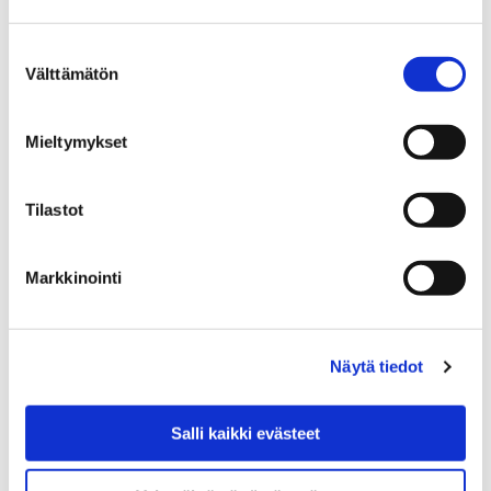
peruskouluikäisille
Suostumuksen
Välttämätön
valinta
Mieltymykset
Etusivu
Asuminen ja ympäristö
Puistot ja metsät
Metsät
Tilastot
Metsät
Markkinointi
Näytä tiedot
Etusivu
Työ ja yrittäminen
Töihin Porin kaupungille
Pori työnantajana
Salli kaikki evästeet
Sijaisrekrytointi