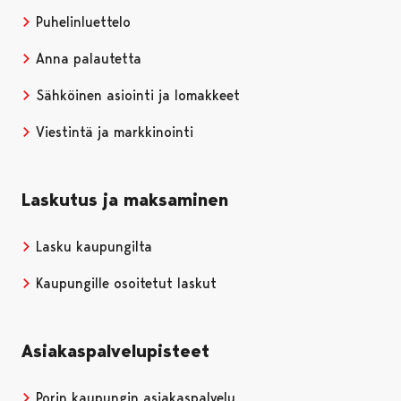
Puhelinluettelo
Anna palautetta
Sähköinen asiointi ja lomakkeet
Viestintä ja markkinointi
Laskutus ja maksaminen
Lasku kaupungilta
Kaupungille osoitetut laskut
Asiakaspalvelupisteet
Porin kaupungin asiakaspalvelu