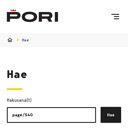
Siirry sisältöön
Etusivulle
Hae
Etusivu
Hae
Hakusana(t)
Hae