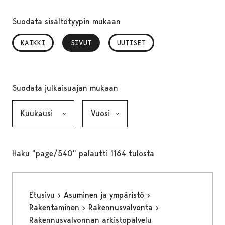
Suodata sisältötyypin mukaan
KAIKKI
SIVUT
, VALITTU
UUTISET
Suodata julkaisuajan mukaan
Kuukausi, valinta lähettää lomakkeen
Vuosi, valinta lähettää lomakkeen
Haku "page/540" palautti 1164 tulosta
Etusivu
Asuminen ja ympäristö
Rakentaminen
Rakennusvalvonta
Rakennusvalvonnan arkistopalvelu