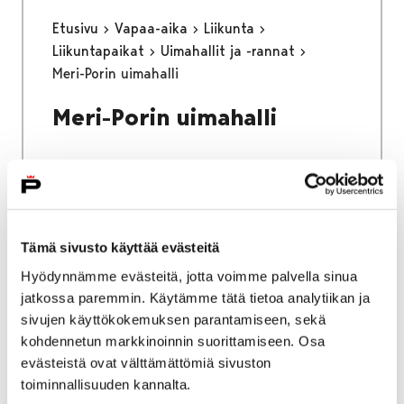
Etusivu
Vapaa-aika
Liikunta
Liikuntapaikat
Uimahallit ja -rannat
Meri-Porin uimahalli
Meri-Porin uimahalli
Etusivu
Vapaa-aika
Nuoret
Tämä sivusto käyttää evästeitä
Harrastamisen Porin malli
Hyödynnämme evästeitä, jotta voimme palvella sinua
Yksityinen: LähiTapiola 140 vuotta -
jatkossa paremmin. Käytämme tätä tietoa analytiikan ja
harrastustoiminta
sivujen käyttökokemuksen parantamiseen, sekä
Toimintaa peruskouluikäisille
kohdennetun markkinoinnin suorittamiseen. Osa
evästeistä ovat välttämättömiä sivuston
Toimintaa
toiminnallisuuden kannalta.