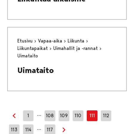
Etusivu
Vapaa-aika
Liikunta
Liikuntapaikat
Uimahallit ja -rannat
Uimataito
Uimataito
…
1
108
109
110
111
112
Edellinen sivu
…
113
114
117
Seuraava sivu