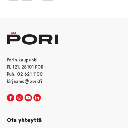
Porin kaupunki
PL 121, 28101 PORI
Puh. 02 621 1100
kirjaamo@pori.fi
Porin kaupunki Facebookissa
Avautuu uudessa välilehdessä
Porin kaupunki Instagramissa
Avautuu uudessa välilehdessä
Porin kaupunki Youtubessa
Avautuu uudessa välilehdessä
Porin kaupunki LinkedInissa
Avautuu uudessa välilehdessä
Ota yhteyttä