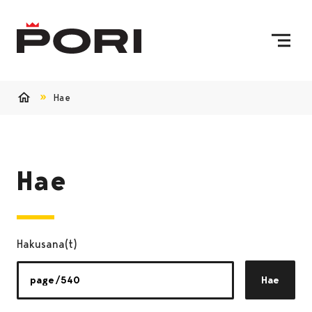
Siirry sisältöön
Etusivulle
Hae
Etusivu
Hae
Hakusana(t)
Hae