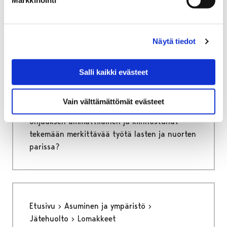
Etusivu
Vapaa-aika
Nuoret
Harrastamisen Porin malli
Ohjaajana Porin mallissa
Näytä tiedot
Ohjaajana Porin mallissa
Salli kaikki evästeet
Harrastamisen Porin malli tarjoaa ilmaisia ja
mielekkäitä harrastusmahdollisuuksia
Vain välttämättömät evästeet
porilaisille lapsille ja nuorille. Oletko sinä
ohjauksen ammattilainen ja kiinnostunut
tekemään merkittävää työtä lasten ja nuorten
parissa?
Etusivu
Asuminen ja ympäristö
Jätehuolto
Lomakkeet