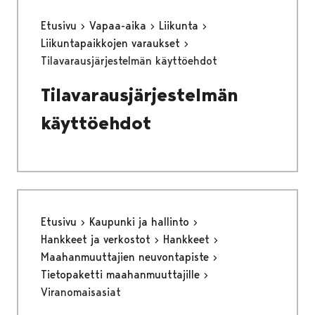
Etusivu
Vapaa-aika
Liikunta
Liikuntapaikkojen varaukset
Tilavarausjärjestelmän käyttöehdot
Tilavarausjärjestelmän
käyttöehdot
Etusivu
Kaupunki ja hallinto
Hankkeet ja verkostot
Hankkeet
Maahanmuuttajien neuvontapiste
Tietopaketti maahanmuuttajille
Viranomaisasiat