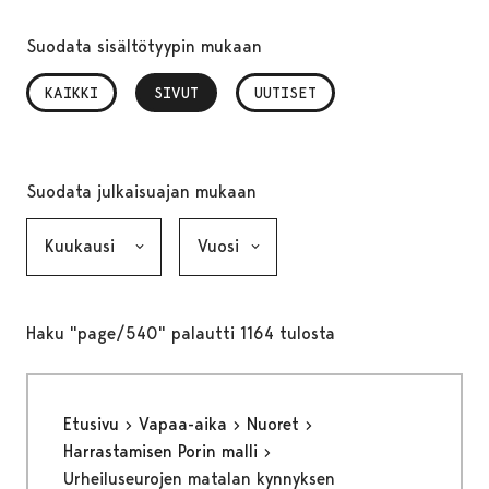
Suodata sisältötyypin mukaan
KAIKKI
SIVUT
, VALITTU
UUTISET
Suodata julkaisuajan mukaan
Kuukausi, valinta lähettää lomakkeen
Vuosi, valinta lähettää lomakkeen
Haku "page/540" palautti 1164 tulosta
Etusivu
Vapaa-aika
Nuoret
Harrastamisen Porin malli
Urheiluseurojen matalan kynnyksen