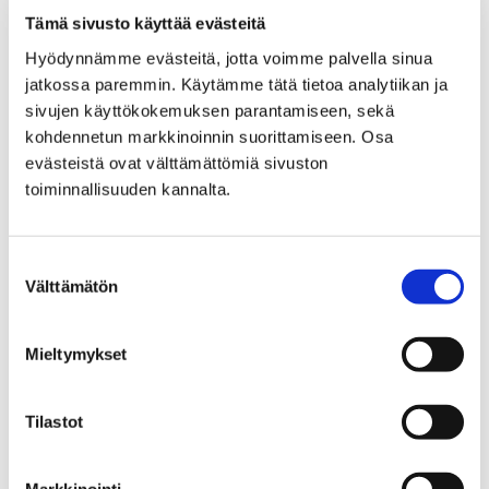
Tämä sivusto käyttää evästeitä
Porin Vesi, liikelaitos
Yhteystiedot
Hyödynnämme evästeitä, jotta voimme palvella sinua
Yhteystiedot
jatkossa paremmin. Käytämme tätä tietoa analytiikan ja
sivujen käyttökokemuksen parantamiseen, sekä
kohdennetun markkinoinnin suorittamiseen. Osa
evästeistä ovat välttämättömiä sivuston
toiminnallisuuden kannalta.
Etusivu
Asuminen ja ympäristö
Turvallisuus ja varautuminen
Suostumuksen
Välttämätön
valinta
Turvallisuus ja
varautuminen
Mieltymykset
Tilastot
Markkinointi