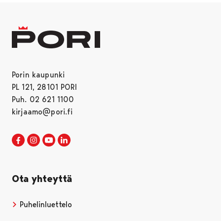
Porin kaupunki
PL 121, 28101 PORI
Puh. 02 621 1100
kirjaamo@pori.fi
Porin kaupunki Facebookissa
Avautuu uudessa välilehdessä
Porin kaupunki Instagramissa
Avautuu uudessa välilehdessä
Porin kaupunki Youtubessa
Avautuu uudessa välilehdessä
Porin kaupunki LinkedInissa
Avautuu uudessa välilehdessä
Ota yhteyttä
Puhelinluettelo