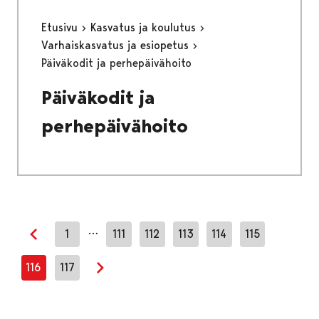
Etusivu
Kasvatus ja koulutus
Varhaiskasvatus ja esiopetus
Päiväkodit ja perhepäivähoito
Päiväkodit ja
perhepäivähoito
…
1
111
112
113
114
115
Edellinen sivu
116
117
Seuraava sivu