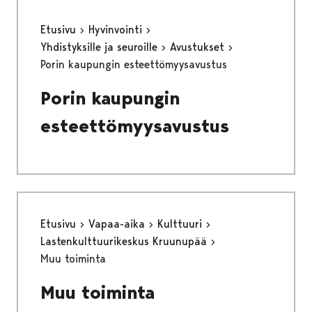
Etusivu
Hyvinvointi
Yhdistyksille ja seuroille
Avustukset
Porin kaupungin esteettömyysavustus
Porin kaupungin
esteettömyysavustus
Etusivu
Vapaa-aika
Kulttuuri
Lastenkulttuurikeskus Kruunupää
Muu toiminta
Muu toiminta