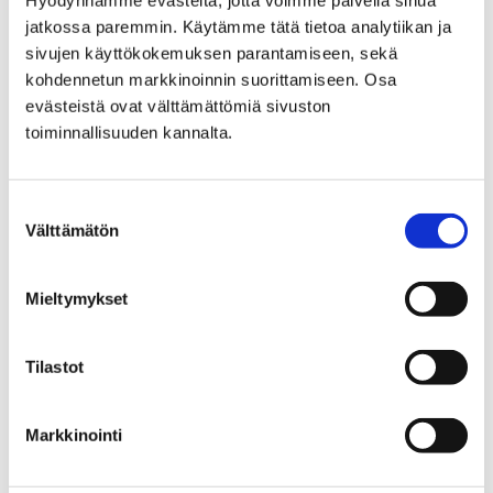
Hyödynnämme evästeitä, jotta voimme palvella sinua
jatkossa paremmin. Käytämme tätä tietoa analytiikan ja
sivujen käyttökokemuksen parantamiseen, sekä
Etusivu
Kaupunki ja hallinto
kohdennetun markkinoinnin suorittamiseen. Osa
Hankkeet ja verkostot
Hankkeet
evästeistä ovat välttämättömiä sivuston
Maahanmuuttajien neuvontapiste
toiminnallisuuden kannalta.
Tietopaketti maahanmuuttajille
Opiskelu Porissa
Suostumuksen
Opiskelu Porissa
Välttämätön
valinta
Mieltymykset
Tilastot
Etusivu
Vapaa-aika
Nuoret
Lomatoiminta
Lomatoiminta
Markkinointi
Tältä sivulta löydät tietoa Porin kaupungin