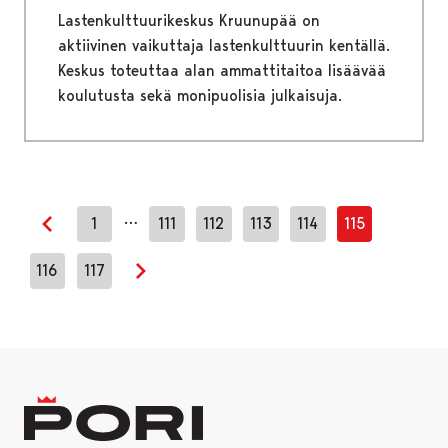
Lastenkulttuurikeskus Kruunupää on
aktiivinen vaikuttaja lastenkulttuurin kentällä.
Keskus toteuttaa alan ammattitaitoa lisäävää
koulutusta sekä monipuolisia julkaisuja.
…
1
111
112
113
114
115
Edellinen sivu
116
117
Seuraava sivu