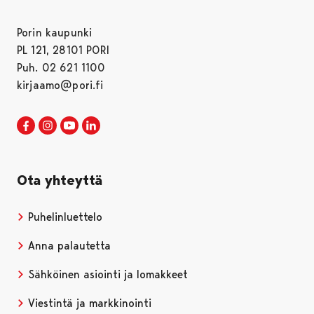
Porin kaupunki
PL 121, 28101 PORI
Puh. 02 621 1100
kirjaamo@pori.fi
Porin kaupunki Facebookissa
Avautuu uudessa välilehdessä
Porin kaupunki Instagramissa
Avautuu uudessa välilehdessä
Porin kaupunki Youtubessa
Avautuu uudessa välilehdessä
Porin kaupunki LinkedInissa
Avautuu uudessa välilehdessä
Ota yhteyttä
Puhelinluettelo
Anna palautetta
Sähköinen asiointi ja lomakkeet
Viestintä ja markkinointi