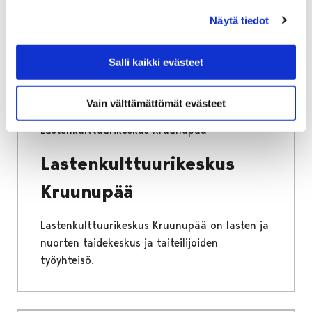
järjestämästä lasten ja nuorten
Näytä tiedot
lomatoiminnasta.
Salli kaikki evästeet
Vain välttämättömät evästeet
Etusivu
Vapaa-aika
Kulttuuri
Lastenkulttuurikeskus Kruunupää
Lastenkulttuurikeskus
Kruunupää
Lastenkulttuurikeskus Kruunupää on lasten ja
nuorten taidekeskus ja taiteilijoiden
työyhteisö.