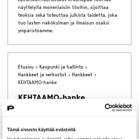
näyttelyitä monenlaisiin tiloihin, sijoittaa
teoksia sekä toteuttaa julkista taidetta, joka
tuo lasten näkökulman ja ilmaisun osaksi
ympäristöämme.
Etusivu
Kaupunki ja hallinto
Hankkeet ja verkostot
Hankkeet
KEHTAAMO-hanke
KEHTAAMO-hanke
Katuväkivallan ehkäisyä turvallisten aikuisten
avulla monitoimijaisesti
Tämä sivusto käyttää evästeitä