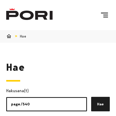
Siirry sisältöön
Etusivulle
Hae
Etusivu
Hae
Hakusana(t)
Hae