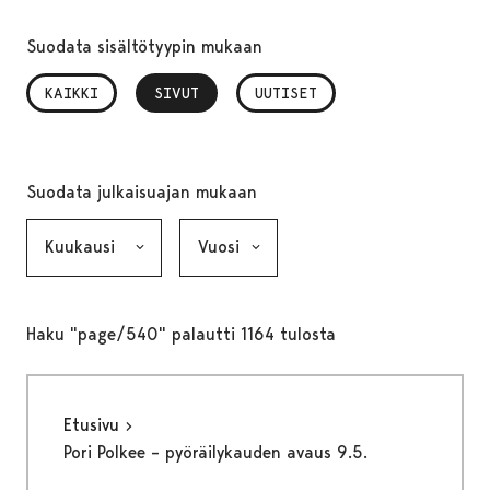
Suodata sisältötyypin mukaan
KAIKKI
SIVUT
, VALITTU
UUTISET
Suodata julkaisuajan mukaan
Kuukausi, valinta lähettää lomakkeen
Vuosi, valinta lähettää lomakkeen
Haku "page/540" palautti 1164 tulosta
Etusivu
Pori Polkee – pyöräilykauden avaus 9.5.