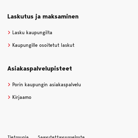
Laskutus ja maksaminen
Lasku kaupungilta
Kaupungille osoitetut laskut
Asiakaspalvelupisteet
Porin kaupungin asiakaspalvelu
Kirjaamo
Tietosuoja
Saavutettavuusseloste