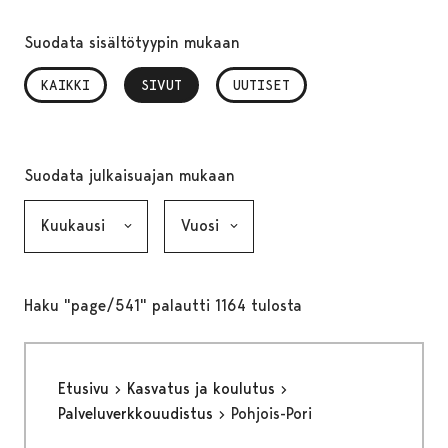
Suodata sisältötyypin mukaan
KAIKKI
SIVUT
, VALITTU
UUTISET
Suodata julkaisuajan mukaan
Kuukausi, valinta lähettää lomakkeen
Vuosi, valinta lähettää lomakkeen
Haku "page/541" palautti 1164 tulosta
Etusivu
Kasvatus ja koulutus
Palveluverkkouudistus
Pohjois-Pori