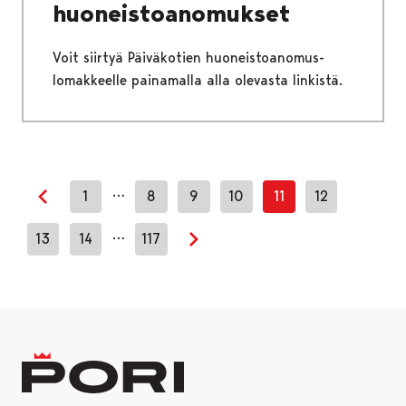
huoneistoanomukset
Voit siirtyä Päiväkotien huoneistoanomus-
lomakkeelle painamalla alla olevasta linkistä.
…
1
8
9
10
11
12
Edellinen sivu
…
13
14
117
Seuraava sivu