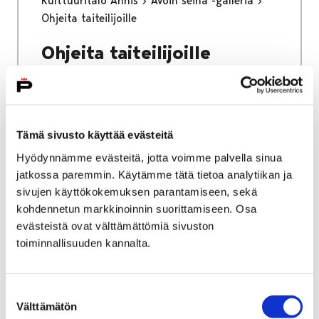
Kulttuuritalo Annis
Avoin seinä -galleria
Ohjeita taiteilijoille
Ohjeita taiteilijoille
Tämä sivusto käyttää evästeitä
Etusivu
Vapaa-aika
Nuoret
Hyödynnämme evästeitä, jotta voimme palvella sinua
Kulttuuritalo Annis
jatkossa paremmin. Käytämme tätä tietoa analytiikan ja
sivujen käyttökokemuksen parantamiseen, sekä
Kulttuuritalo Annis
kohdennetun markkinoinnin suorittamiseen. Osa
evästeistä ovat välttämättömiä sivuston
toiminnallisuuden kannalta.
Suostumuksen
Etusivu
Työ ja yrittäminen
Välttämätön
valinta