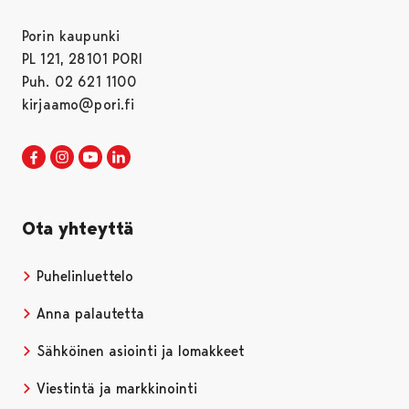
Porin kaupunki
PL 121, 28101 PORI
Puh. 02 621 1100
kirjaamo@pori.fi
Porin kaupunki Facebookissa
Avautuu uudessa välilehdessä
Porin kaupunki Instagramissa
Avautuu uudessa välilehdessä
Porin kaupunki Youtubessa
Avautuu uudessa välilehdessä
Porin kaupunki LinkedInissa
Avautuu uudessa välilehdessä
Ota yhteyttä
Puhelinluettelo
Anna palautetta
Sähköinen asiointi ja lomakkeet
Viestintä ja markkinointi