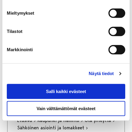
Yritystontit ja toimitilat
Yritystonttien haku
Mieltymykset
Yritystonttien haku
Tilastot
Markkinointi
Etusivu
Vapaa-aika
Liikunta
Liikuntapaikat
Poikkeavat aukioloajat
Näytä tiedot
Poikkeavat aukioloajat
Salli kaikki evästeet
Vain välttämättömät evästeet
Etusivu
Kaupunki ja hallinto
Ota yhteyttä
Sähköinen asiointi ja lomakkeet