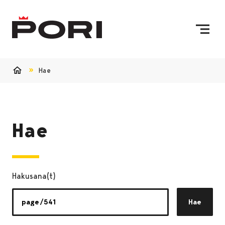
Siirry sisältöön
Etusivulle
Hae
Etusivu
Hae
Hakusana(t)
Hae