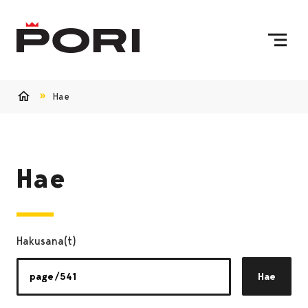
Siirry sisältöön
Etusivulle
Hae
Etusivu
Hae
Hakusana(t)
Hae