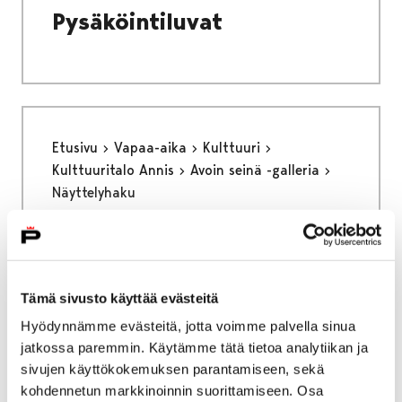
Pysäköintiluvat
Etusivu
Vapaa-aika
Kulttuuri
Kulttuuritalo Annis
Avoin seinä -galleria
Näyttelyhaku
Näyttelyhaku
Tämä sivusto käyttää evästeitä
Hyödynnämme evästeitä, jotta voimme palvella sinua
jatkossa paremmin. Käytämme tätä tietoa analytiikan ja
Etusivu
Kaupunki ja hallinto
sivujen käyttökokemuksen parantamiseen, sekä
Talous ja strategia
Avustukset
kohdennetun markkinoinnin suorittamiseen. Osa