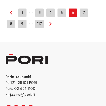
…
1
3
4
5
6
7
Edellinen sivu
…
8
9
117
Seuraava sivu
Porin kaupunki
PL 121, 28101 PORI
Puh. 02 621 1100
kirjaamo@pori.fi