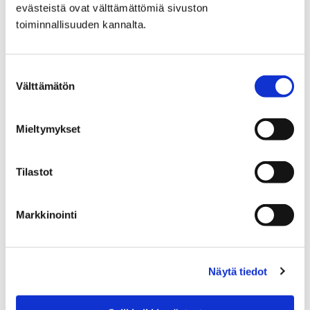
evästeistä ovat välttämättömiä sivuston
Avustukset
toiminnallisuuden kannalta.
Suostumuksen
Välttämätön
valinta
Etusivu
Vapaa-aika
Liikunta
Mieltymykset
Liikuntapaikat
Kuntoradat
Kuntoradat
Tilastot
Markkinointi
Etusivu
Kaupunki ja hallinto
Ota yhteyttä
Näytä tiedot
Sähköinen asiointi ja lomakkeet
Sosiaali- ja terveyspalveluiden sähköiset