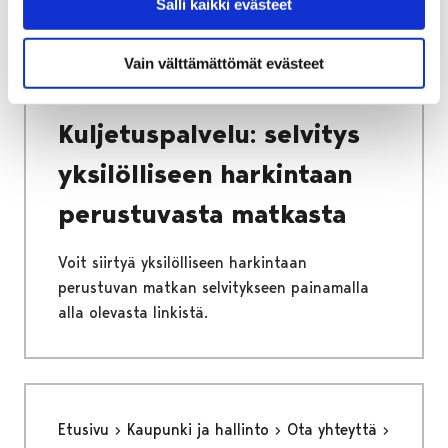
Salli kaikki evästeet
palvelut ja lomakkeet
Vammaispalvelut
Kuljetuspalvelu: selvitys yksilölliseen
Vain välttämättömät evästeet
harkintaan perustuvasta matkasta
Kuljetuspalvelu: selvitys
yksilölliseen harkintaan
perustuvasta matkasta
Voit siirtyä yksilölliseen harkintaan
perustuvan matkan selvitykseen painamalla
alla olevasta linkistä.
Etusivu
Kaupunki ja hallinto
Ota yhteyttä