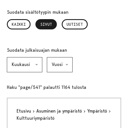
Suodata sisältötyypin mukaan
KAIKKI
SIVUT
, VALITTU
UUTISET
Suodata julkaisuajan mukaan
Kuukausi, valinta lähettää lomakkeen
Vuosi, valinta lähettää lomakkeen
Haku "page/541" palautti 1164 tulosta
Etusivu
Asuminen ja ympäristö
Ympäristö
Kulttuuriympäristö