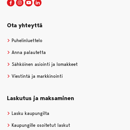
Porin kaupunki Facebookissa
Avautuu uudessa välilehdessä
Porin kaupunki Instagramissa
Avautuu uudessa välilehdessä
Porin kaupunki Youtubessa
Avautuu uudessa välilehdessä
Porin kaupunki LinkedInissa
Avautuu uudessa välilehdessä
Ota yhteyttä
Puhelinluettelo
Anna palautetta
Sähköinen asiointi ja lomakkeet
Viestintä ja markkinointi
Laskutus ja maksaminen
Lasku kaupungilta
Kaupungille osoitetut laskut