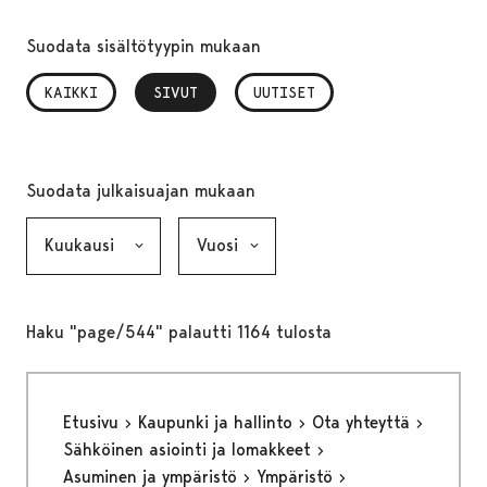
Suodata sisältötyypin mukaan
KAIKKI
SIVUT
, VALITTU
UUTISET
Suodata julkaisuajan mukaan
Kuukausi, valinta lähettää lomakkeen
Vuosi, valinta lähettää lomakkeen
Haku "page/544" palautti 1164 tulosta
Etusivu
Kaupunki ja hallinto
Ota yhteyttä
Sähköinen asiointi ja lomakkeet
Asuminen ja ympäristö
Ympäristö