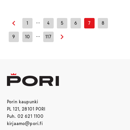
…
1
4
5
6
7
8
Edellinen sivu
…
9
10
117
Seuraava sivu
Porin kaupunki
PL 121, 28101 PORI
Puh. 02 621 1100
kirjaamo@pori.fi