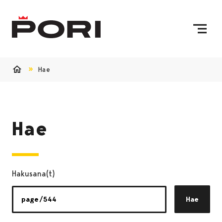
Siirry sisältöön
Etusivulle
Hae
Etusivu
Hae
Hakusana(t)
Hae