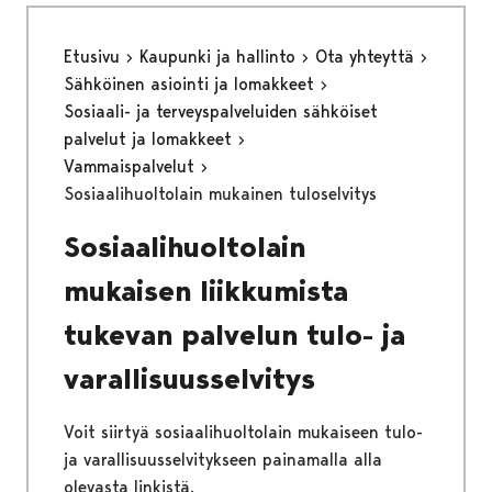
Etusivu
Kaupunki ja hallinto
Ota yhteyttä
Sähköinen asiointi ja lomakkeet
Sosiaali- ja terveyspalveluiden sähköiset
palvelut ja lomakkeet
Vammaispalvelut
Sosiaalihuoltolain mukainen tuloselvitys
Sosiaalihuoltolain
mukaisen liikkumista
tukevan palvelun tulo- ja
varallisuusselvitys
Voit siirtyä sosiaalihuoltolain mukaiseen tulo-
ja varallisuusselvitykseen painamalla alla
olevasta linkistä.