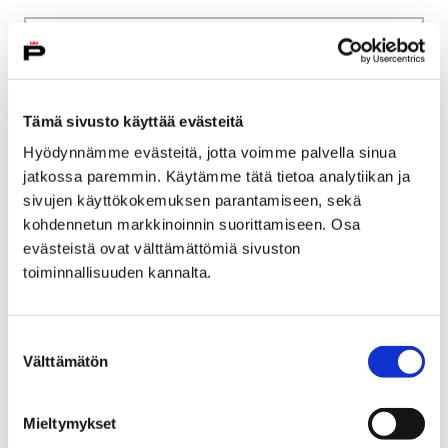
Etusivu
Kaupunki ja hallinto
Ota yhteyttä
Sähköinen asiointi ja lomakkeet
Kulttuuri ja vapaa-aika
Liikunta
Tämä sivusto käyttää evästeitä
Liikuntatilojen ja leirikeskusten vuorohakemus
Hyödynnämme evästeitä, jotta voimme palvella sinua
jatkossa paremmin. Käytämme tätä tietoa analytiikan ja
Liikuntatilojen ja
sivujen käyttökokemuksen parantamiseen, sekä
leirikeskusten
kohdennetun markkinoinnin suorittamiseen. Osa
evästeistä ovat välttämättömiä sivuston
vuorohakemus
toiminnallisuuden kannalta.
Voit siirtyä liikuntatilojen ja leirikeskusten
vuorohakemus palveluun tai pdf-lomakkeeseen
Suostumuksen
Välttämätön
painamalla alla olevasta linkistä.
valinta
Mieltymykset