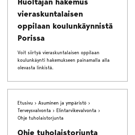
Huoltajan hakemus
vieraskuntalaisen
oppilaan koulunkäynnistä
Porissa
Voit siirtyä vieraskuntalaisen oppilaan
koulunkäynti hakemukseen painamalla alla
olevasta linkistä.
Etusivu
Asuminen ja ympäristö
Terveysvalvonta
Elintarvikevalvonta
Ohje tuholaistorjunta
Ohje tuholaistorjunta