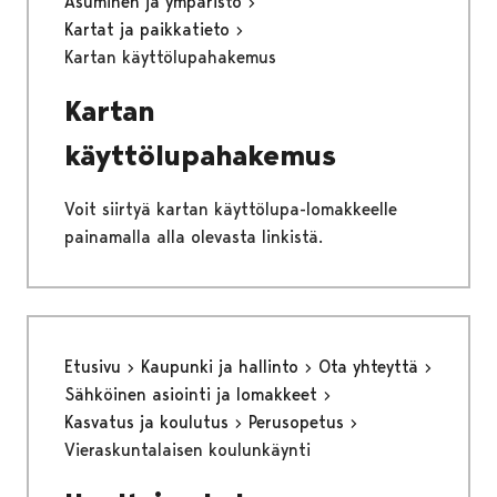
Asuminen ja ympäristö
Kartat ja paikkatieto
Kartan käyttölupahakemus
Kartan
käyttölupahakemus
Voit siirtyä kartan käyttölupa-lomakkeelle
painamalla alla olevasta linkistä.
Etusivu
Kaupunki ja hallinto
Ota yhteyttä
Sähköinen asiointi ja lomakkeet
Kasvatus ja koulutus
Perusopetus
Vieraskuntalaisen koulunkäynti