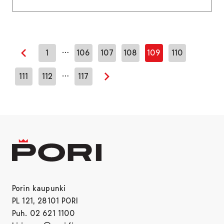
…
1
106
107
108
109
110
Edellinen sivu
…
111
112
117
Seuraava sivu
Porin kaupunki
PL 121, 28101 PORI
Puh. 02 621 1100