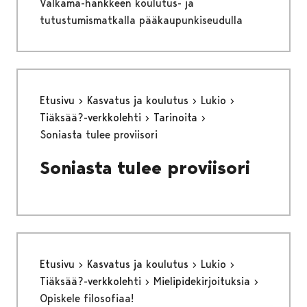
Valkama-hankkeen koulutus- ja
tutustumismatkalla pääkaupunkiseudulla
Etusivu
Kasvatus ja koulutus
Lukio
Tiäksää?-verkkolehti
Tarinoita
Soniasta tulee proviisori
Soniasta tulee proviisori
Etusivu
Kasvatus ja koulutus
Lukio
Tiäksää?-verkkolehti
Mielipidekirjoituksia
Opiskele filosofiaa!