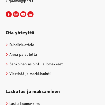
kirjaamo@pori.fi
Porin kaupunki Facebookissa
Avautuu uudessa välilehdessä
Porin kaupunki Instagramissa
Avautuu uudessa välilehdessä
Porin kaupunki Youtubessa
Avautuu uudessa välilehdessä
Porin kaupunki LinkedInissa
Avautuu uudessa välilehdessä
Ota yhteyttä
Puhelinluettelo
Anna palautetta
Sähköinen asiointi ja lomakkeet
Viestintä ja markkinointi
Laskutus ja maksaminen
Lasku kaupungilta