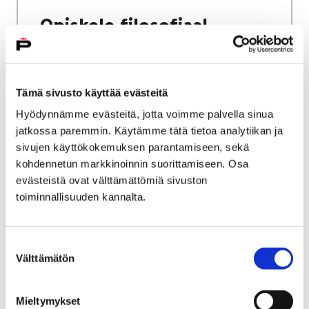
Opiskele filosofiaa!
Tämä sivusto käyttää evästeitä
Hyödynnämme evästeitä, jotta voimme palvella sinua
Etusivu
Kasvatus ja koulutus
Lukio
jatkossa paremmin. Käytämme tätä tietoa analytiikan ja
Tiäksää?-verkkolehti
Mielipidekirjoituksia
sivujen käyttökokemuksen parantamiseen, sekä
Mielen voima vaikuttaa kaikkialla
kohdennetun markkinoinnin suorittamiseen. Osa
evästeistä ovat välttämättömiä sivuston
Mielen voima vaikuttaa
toiminnallisuuden kannalta.
kaikkialla
Suostumuksen
Välttämätön
valinta
Mieltymykset