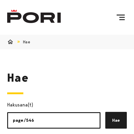
Siirry sisältöön
Etusivulle
Hae
Etusivu
Hae
Hakusana(t)
Hae