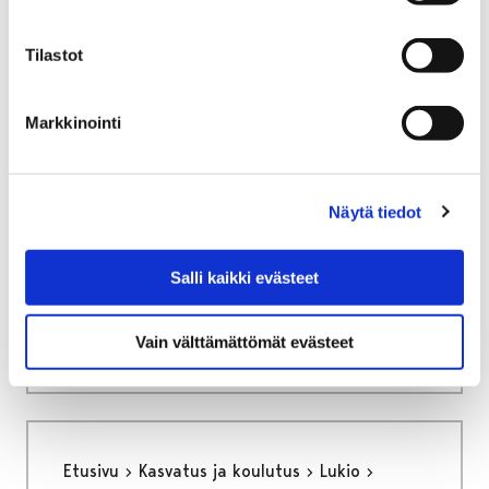
Etusivu
Kasvatus ja koulutus
Lukio
Tiäksää?-verkkolehti
Arvosteluja
Tilastot
Metallimuusikon tie fantasiakirjailijaksi – Porin
pääkirjaston kirjailijavieraana Niilo Sevänen
Markkinointi
Metallimuusikon tie
fantasiakirjailijaksi - Porin
Näytä tiedot
pääkirjaston
kirjailijavieraana Niilo
Salli kaikki evästeet
Sevänen
Vain välttämättömät evästeet
Etusivu
Kasvatus ja koulutus
Lukio