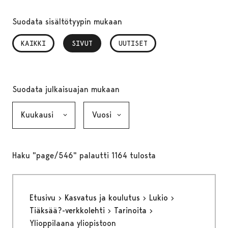
Suodata sisältötyypin mukaan
KAIKKI
SIVUT
, VALITTU
UUTISET
Suodata julkaisuajan mukaan
Kuukausi, valinta lähettää lomakkeen
Vuosi, valinta lähettää lomakkeen
Haku "page/546" palautti 1164 tulosta
Etusivu
Kasvatus ja koulutus
Lukio
Tiäksää?-verkkolehti
Tarinoita
Ylioppilaana yliopistoon