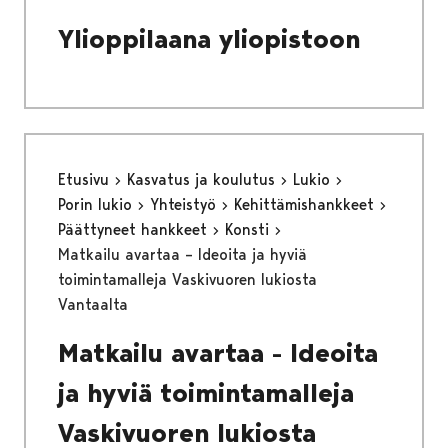
Ylioppilaana yliopistoon
Etusivu
Kasvatus ja koulutus
Lukio
Porin lukio
Yhteistyö
Kehittämishankkeet
Päättyneet hankkeet
Konsti
Matkailu avartaa – Ideoita ja hyviä
toimintamalleja Vaskivuoren lukiosta
Vantaalta
Matkailu avartaa - Ideoita
ja hyviä toimintamalleja
Vaskivuoren lukiosta