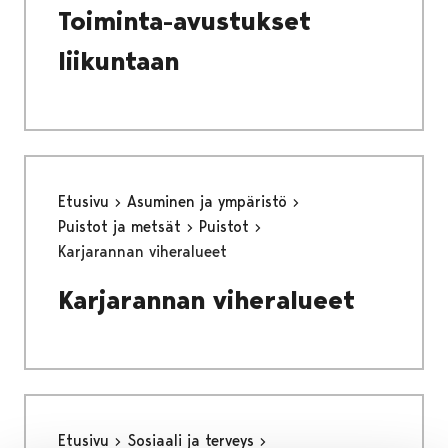
Toiminta-avustukset
liikuntaan
Etusivu
Asuminen ja ympäristö
Puistot ja metsät
Puistot
Karjarannan viheralueet
Karjarannan viheralueet
Etusivu
Sosiaali ja terveys