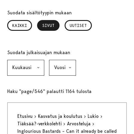
Suodata sisältötyypin mukaan
KAIKKI
SIVUT
, VALITTU
UUTISET
Suodata julkaisuajan mukaan
Kuukausi, valinta lähettää lomakkeen
Vuosi, valinta lähettää lomakkeen
Haku "page/546" palautti 1164 tulosta
Etusivu
Kasvatus ja koulutus
Lukio
Tiäksää?-verkkolehti
Arvosteluja
Inglourious Bastards – Can it already be called