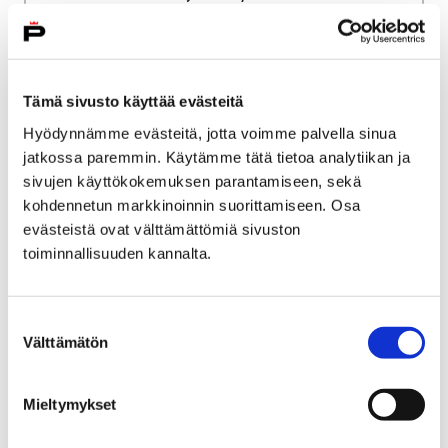
Palvelun laatu, valvonta ja saatavuus
Asiakasmaksut
Perusturvan vieraskunta- ja
täyskustannushinnat
Tämä sivusto käyttää evästeitä
Hyödynnämme evästeitä, jotta voimme palvella sinua
Perusturvan vieraskunta-
jatkossa paremmin. Käytämme tätä tietoa analytiikan ja
ja täyskustannushinnat
sivujen käyttökokemuksen parantamiseen, sekä
kohdennetun markkinoinnin suorittamiseen. Osa
evästeistä ovat välttämättömiä sivuston
toiminnallisuuden kannalta.
Etusivu
Työ ja yrittäminen
Suostumuksen
Välttämätön
Luvat ja valvonta
Ympäristöluvat ja valvonta
valinta
Ympäristöluvat ja
Mieltymykset
valvonta