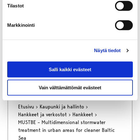
Tilastot
Markkinointi
Etusivu
Kasvatus ja koulutus
Palmgren-konservatorio
Yhteystiedot
Näytä tiedot
Yhteystiedot
Salli kaikki evästeet
Vain välttämättömät evästeet
Etusivu
Kaupunki ja hallinto
Hankkeet ja verkostot
Hankkeet
MUSTBE – Multidimensional stormwater
treatment in urban areas for cleaner Baltic
Sea