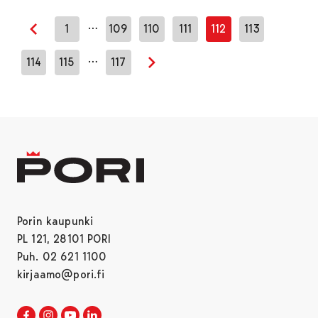
…
1
109
110
111
112
113
Edellinen sivu
…
114
115
117
Seuraava sivu
Porin kaupunki
PL 121, 28101 PORI
Puh. 02 621 1100
kirjaamo@pori.fi
Porin kaupunki Facebookissa
Avautuu uudessa välilehdessä
Porin kaupunki Instagramissa
Avautuu uudessa välilehdessä
Porin kaupunki Youtubessa
Avautuu uudessa välilehdessä
Porin kaupunki LinkedInissa
Avautuu uudessa välilehdessä