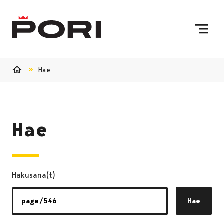
Siirry sisältöön
Etusivulle
Hae
Etusivu
Hae
Hakusana(t)
Hae