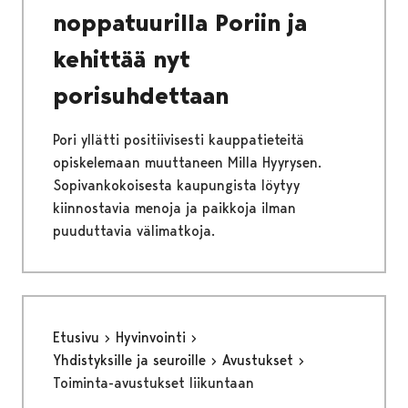
noppatuurilla Poriin ja
kehittää nyt
porisuhdettaan
Pori yllätti positiivisesti kauppatieteitä
opiskelemaan muuttaneen Milla Hyyrysen.
Sopivankokoisesta kaupungista löytyy
kiinnostavia menoja ja paikkoja ilman
puuduttavia välimatkoja.
Etusivu
Hyvinvointi
Yhdistyksille ja seuroille
Avustukset
Toiminta-avustukset liikuntaan