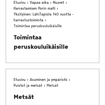
Etusivu
Vapaa-aika
Nuoret
Harrastamisen Porin malli
Yksityinen: LähiTapiola 140 vuotta -
harrastustoiminta
Toimintaa peruskouluikäisille
Toimintaa
peruskouluikäisille
Etusivu
Asuminen ja ympäristö
Puistot ja metsät
Metsät
Metsät