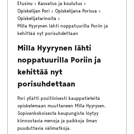
Etusivu
Kasvatus ja koulutus
Opiskelijan Pori
Opiskelijana Porissa
Opiskelijatarinoita
Milla Hyyrynen lähti noppatuurilla Poriin ja
kehittää nyt porisuhdettaan
Milla Hyyrynen lähti
noppatuurilla Poriin ja
kehittää nyt
porisuhdettaan
Pori yllätti positiivisesti kauppatieteitä
opiskelemaan muuttaneen Milla Hyyrysen.
Sopivankokoisesta kaupungista löytyy
kiinnostavia menoja ja paikkoja ilman
puuduttavia välimatkoja.