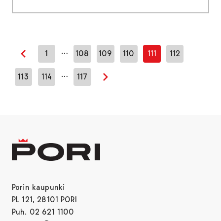
…
1
108
109
110
111
112
Edellinen sivu
…
113
114
117
Seuraava sivu
Porin kaupunki
PL 121, 28101 PORI
Puh. 02 621 1100