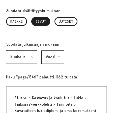
Suodata sisältötyypin mukaan
KAIKKI
SIVUT
, VALITTU
UUTISET
Suodata julkaisuajan mukaan
Kuukausi, valinta lähettää lomakkeen
Vuosi, valinta lähettää lomakkeen
Haku "page/546" palautti 1162 tulosta
Etusivu
Kasvatus ja koulutus
Lukio
Tiäksää?-verkkolehti
Tarinoita
Kuvataiteen lukiodiplomi ja oma kokemukseni