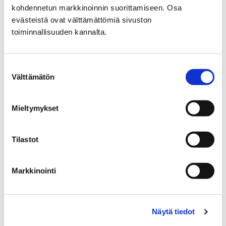
kohdennetun markkinoinnin suorittamiseen. Osa
evästeistä ovat välttämättömiä sivuston
toiminnallisuuden kannalta.
Etusivu
Vapaa-aika
Liikunta
Suostumuksen
Ohjattu liikunta
Liikuntaa aikuisille
Välttämätön
valinta
Liikuntaa aikuisille
Mieltymykset
Tilastot
Etusivu
Vapaa-aika
Liikunta
Markkinointi
Liikuntapaikat
Uimahallit ja -rannat
Uimataito
Uimataito
Näytä tiedot