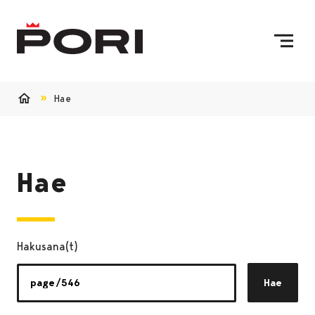
Siirry sisältöön
Etusivulle
Hae
Etusivu
Hae
Hakusana(t)
Hae