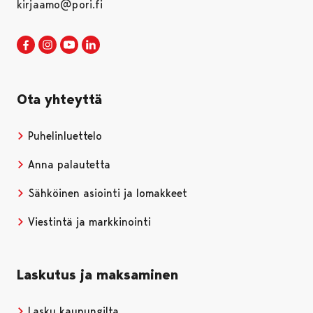
kirjaamo@pori.fi
Porin kaupunki Facebookissa
Avautuu uudessa välilehdessä
Porin kaupunki Instagramissa
Avautuu uudessa välilehdessä
Porin kaupunki Youtubessa
Avautuu uudessa välilehdessä
Porin kaupunki LinkedInissa
Avautuu uudessa välilehdessä
Ota yhteyttä
Puhelinluettelo
Anna palautetta
Sähköinen asiointi ja lomakkeet
Viestintä ja markkinointi
Laskutus ja maksaminen
Lasku kaupungilta