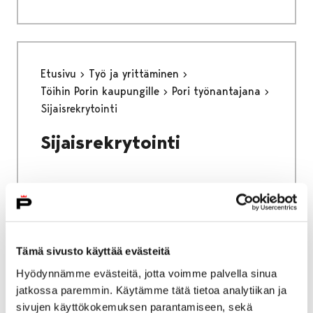
Etusivu
Työ ja yrittäminen
Töihin Porin kaupungille
Pori työnantajana
Sijaisrekrytointi
Sijaisrekrytointi
Etusivu
Vapaa-aika
Liikunta
Tämä sivusto käyttää evästeitä
Satakunnan Urheiluakatemia
Yhteystiedot
Hyödynnämme evästeitä, jotta voimme palvella sinua
Yhteystiedot
jatkossa paremmin. Käytämme tätä tietoa analytiikan ja
sivujen käyttökokemuksen parantamiseen, sekä