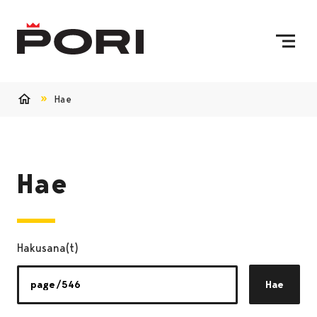
Siirry sisältöön
Etusivulle
Hae
Etusivu
Hae
Hakusana(t)
Hae