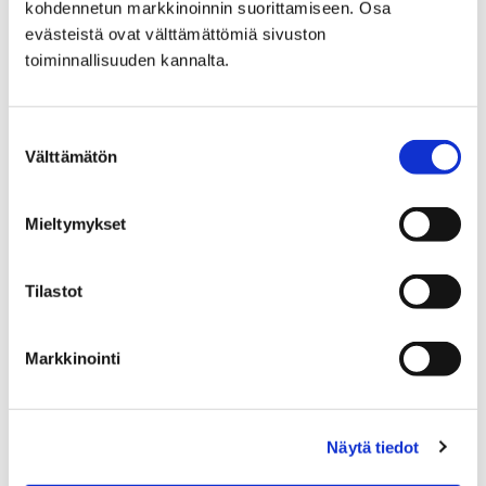
kohdennetun markkinoinnin suorittamiseen. Osa
evästeistä ovat välttämättömiä sivuston
Katujen päällystystyöt
toiminnallisuuden kannalta.
Suostumuksen
Välttämätön
valinta
Etusivu
Hyvinvointi
Mieltymykset
Yhdistyksille ja seuroille
Avustukset
Porin kaupungin hissiavustus
jälkiasennushissin rakentamiseen
Tilastot
Porin kaupungin
Markkinointi
hissiavustus
jälkiasennushissin
Näytä tiedot
rakentamiseen