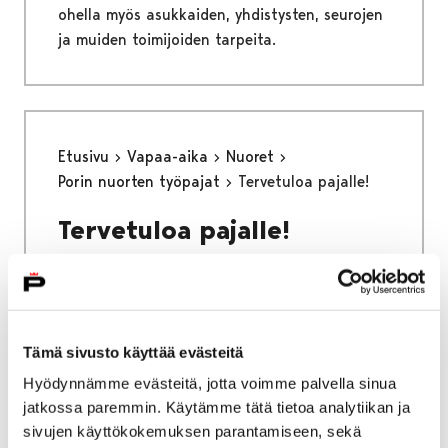
ohella myös asukkaiden, yhdistysten, seurojen
ja muiden toimijoiden tarpeita.
Etusivu
Vapaa-aika
Nuoret
Porin nuorten työpajat
Tervetuloa pajalle!
Tervetuloa pajalle!
Tämä sivusto käyttää evästeitä
Etusivu
Asuminen ja ympäristö
Hyödynnämme evästeitä, jotta voimme palvella sinua
Liikenne ja veneily
jatkossa paremmin. Käytämme tätä tietoa analytiikan ja
Liikenneväylien kunnossapito
sivujen käyttökokemuksen parantamiseen, sekä
Katujen päällystystyöt