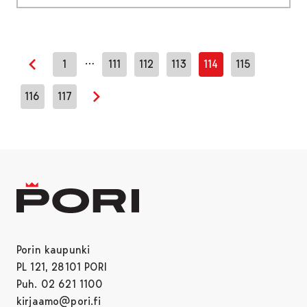
…
1
111
112
113
114
115
Edellinen sivu
116
117
Seuraava sivu
Porin kaupunki
PL 121, 28101 PORI
Puh. 02 621 1100
kirjaamo@pori.fi