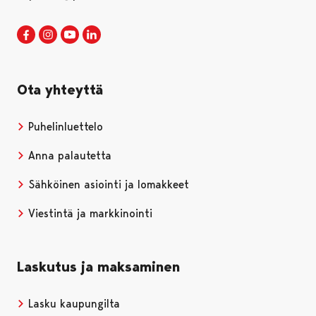
Porin kaupunki Facebookissa
Avautuu uudessa välilehdessä
Porin kaupunki Instagramissa
Avautuu uudessa välilehdessä
Porin kaupunki Youtubessa
Avautuu uudessa välilehdessä
Porin kaupunki LinkedInissa
Avautuu uudessa välilehdessä
Ota yhteyttä
Puhelinluettelo
Anna palautetta
Sähköinen asiointi ja lomakkeet
Viestintä ja markkinointi
Laskutus ja maksaminen
Lasku kaupungilta