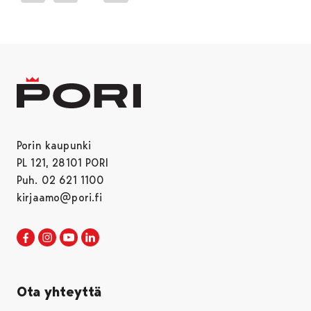
Porin kaupunki
PL 121, 28101 PORI
Puh. 02 621 1100
kirjaamo@pori.fi
Porin kaupunki Facebookissa
Avautuu uudessa välilehdessä
Porin kaupunki Instagramissa
Avautuu uudessa välilehdessä
Porin kaupunki Youtubessa
Avautuu uudessa välilehdessä
Porin kaupunki LinkedInissa
Avautuu uudessa välilehdessä
Ota yhteyttä