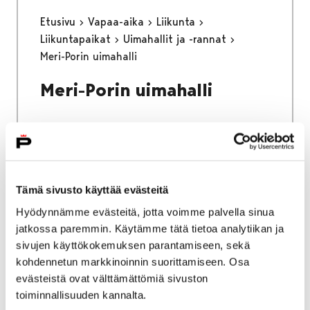
Etusivu
Vapaa-aika
Liikunta
Liikuntapaikat
Uimahallit ja -rannat
Meri-Porin uimahalli
Meri-Porin uimahalli
Etusivu
Vapaa-aika
Nuoret
Tämä sivusto käyttää evästeitä
Harrastamisen Porin malli
Hyödynnämme evästeitä, jotta voimme palvella sinua
Yksityinen: LähiTapiola 140 vuotta -
jatkossa paremmin. Käytämme tätä tietoa analytiikan ja
harrastustoiminta
sivujen käyttökokemuksen parantamiseen, sekä
Toimintaa peruskouluikäisille
kohdennetun markkinoinnin suorittamiseen. Osa
evästeistä ovat välttämättömiä sivuston
Toimintaa
toiminnallisuuden kannalta.