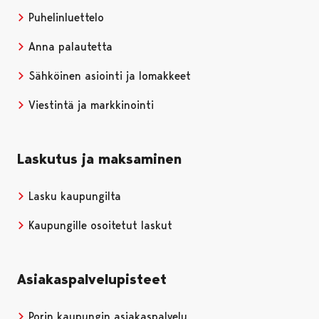
Puhelinluettelo
Anna palautetta
Sähköinen asiointi ja lomakkeet
Viestintä ja markkinointi
Laskutus ja maksaminen
Lasku kaupungilta
Kaupungille osoitetut laskut
Asiakaspalvelupisteet
Porin kaupungin asiakaspalvelu