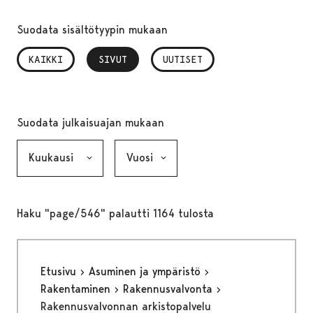
Suodata sisältötyypin mukaan
KAIKKI
SIVUT
, VALITTU
UUTISET
Suodata julkaisuajan mukaan
Kuukausi, valinta lähettää lomakkeen
Vuosi, valinta lähettää lomakkeen
Haku "page/546" palautti 1164 tulosta
Etusivu
Asuminen ja ympäristö
Rakentaminen
Rakennusvalvonta
Rakennusvalvonnan arkistopalvelu