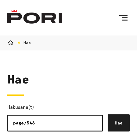
Siirry sisältöön
Etusivulle
Hae
Etusivu
Hae
Hakusana(t)
Hae