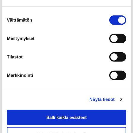
peruskouluikäisille
Suostumuksen
Välttämätön
valinta
Mieltymykset
Etusivu
Asuminen ja ympäristö
Puistot ja metsät
Metsät
Tilastot
Metsät
Markkinointi
Näytä tiedot
Etusivu
Työ ja yrittäminen
Töihin Porin kaupungille
Pori työnantajana
Salli kaikki evästeet
Sijaisrekrytointi