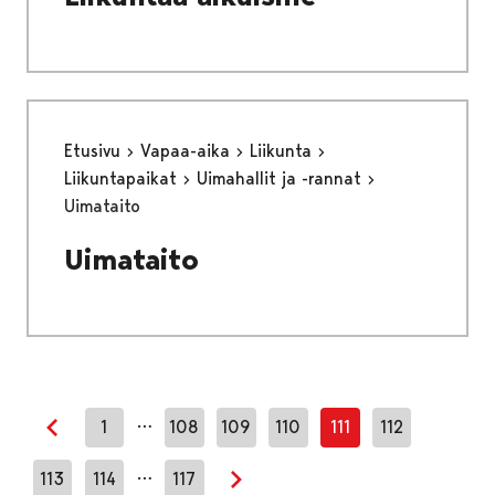
Etusivu
Vapaa-aika
Liikunta
Liikuntapaikat
Uimahallit ja -rannat
Uimataito
Uimataito
…
1
108
109
110
111
112
Edellinen sivu
…
113
114
117
Seuraava sivu