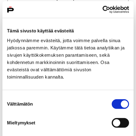
Palvelun laatu, valvonta ja saatavuus
Asiakasmaksut
Perusturvan vieraskunta- ja
täyskustannushinnat
Tämä sivusto käyttää evästeitä
Hyödynnämme evästeitä, jotta voimme palvella sinua
Perusturvan vieraskunta-
jatkossa paremmin. Käytämme tätä tietoa analytiikan ja
ja täyskustannushinnat
sivujen käyttökokemuksen parantamiseen, sekä
kohdennetun markkinoinnin suorittamiseen. Osa
evästeistä ovat välttämättömiä sivuston
toiminnallisuuden kannalta.
Etusivu
Työ ja yrittäminen
Suostumuksen
Välttämätön
Luvat ja valvonta
Ympäristöluvat ja valvonta
valinta
Ympäristöluvat ja
Mieltymykset
valvonta