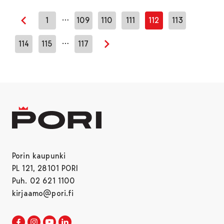
…
1
109
110
111
112
113
Edellinen sivu
…
114
115
117
Seuraava sivu
Porin kaupunki
PL 121, 28101 PORI
Puh. 02 621 1100
kirjaamo@pori.fi
Porin kaupunki Facebookissa
Avautuu uudessa välilehdessä
Porin kaupunki Instagramissa
Avautuu uudessa välilehdessä
Porin kaupunki Youtubessa
Avautuu uudessa välilehdessä
Porin kaupunki LinkedInissa
Avautuu uudessa välilehdessä