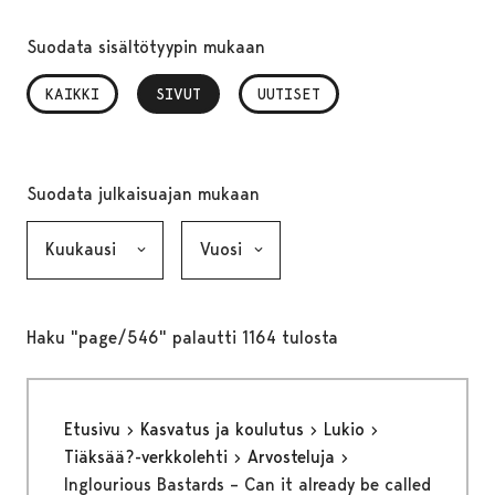
Suodata sisältötyypin mukaan
KAIKKI
SIVUT
, VALITTU
UUTISET
Suodata julkaisuajan mukaan
Kuukausi, valinta lähettää lomakkeen
Vuosi, valinta lähettää lomakkeen
Haku "page/546" palautti 1164 tulosta
Etusivu
Kasvatus ja koulutus
Lukio
Tiäksää?-verkkolehti
Arvosteluja
Inglourious Bastards – Can it already be called