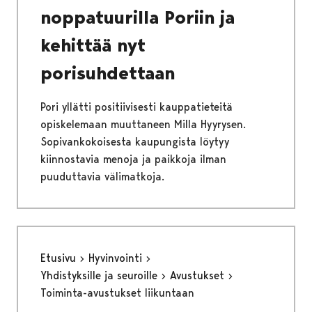
noppatuurilla Poriin ja
kehittää nyt
porisuhdettaan
Pori yllätti positiivisesti kauppatieteitä
opiskelemaan muuttaneen Milla Hyyrysen.
Sopivankokoisesta kaupungista löytyy
kiinnostavia menoja ja paikkoja ilman
puuduttavia välimatkoja.
Etusivu
Hyvinvointi
Yhdistyksille ja seuroille
Avustukset
Toiminta-avustukset liikuntaan