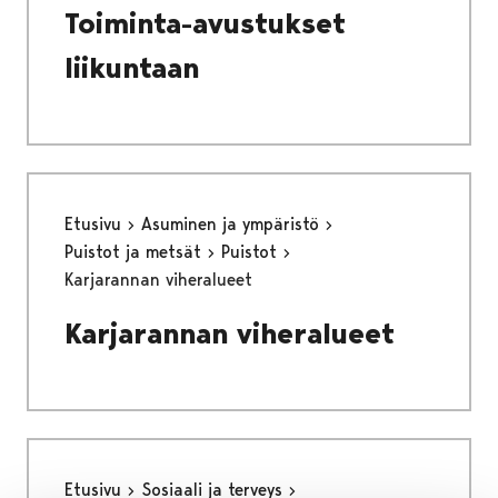
Toiminta-avustukset
liikuntaan
Etusivu
Asuminen ja ympäristö
Puistot ja metsät
Puistot
Karjarannan viheralueet
Karjarannan viheralueet
Etusivu
Sosiaali ja terveys