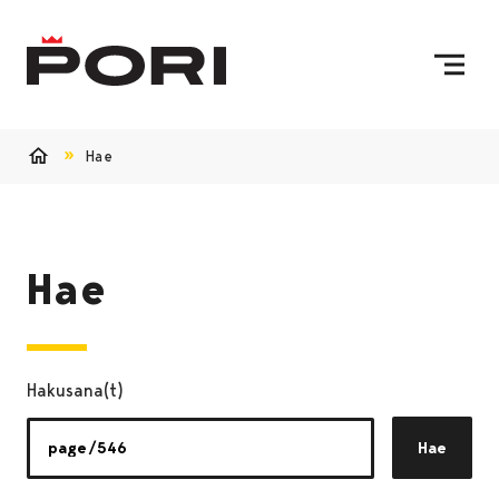
Siirry sisältöön
Etusivulle
Hae
Etusivu
Hae
Hakusana(t)
Hae