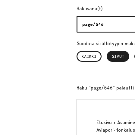
Hakusana(t)
Suodata sisältötyypin muk
KAIKKI
SIVUT
, VALITTU
Haku "page/546" palautti 
Etusivu
Asumine
Aviapori-Honkaluo