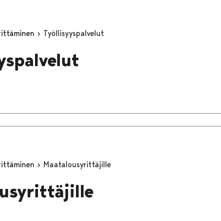
yrittäminen
Työllisyyspalvelut
yyspalvelut
yrittäminen
Maatalousyrittäjille
syrittäjille