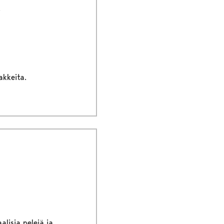
akkeita.
lisia pelejä ja