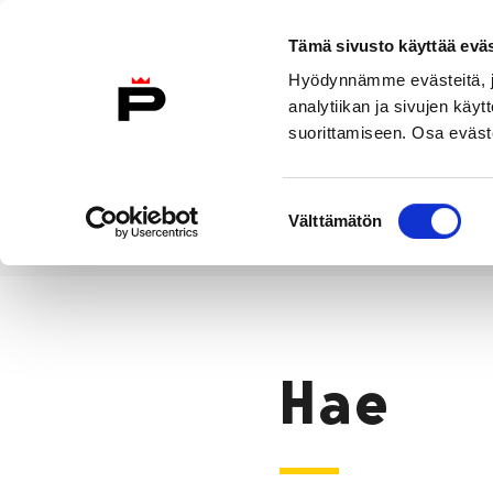
Siirry sisältöön
Tämä sivusto käyttää eväs
Suomeksi
Hyödynnämme evästeitä, jo
Etusivulle
analytiikan ja sivujen kä
suorittamiseen. Osa eväste
Asuminen ja
Kasvatu
ympäristö
koulu
Suostumuksen
Välttämätön
valinta
Hae
Etusivu
Hae