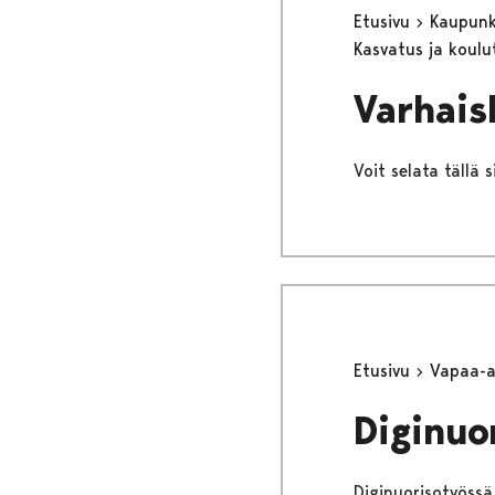
Etusivu
Kaupunki
Kasvatus ja koul
Varhais
Voit selata tällä 
Etusivu
Vapaa-
Diginuo
Diginuorisotyössä 