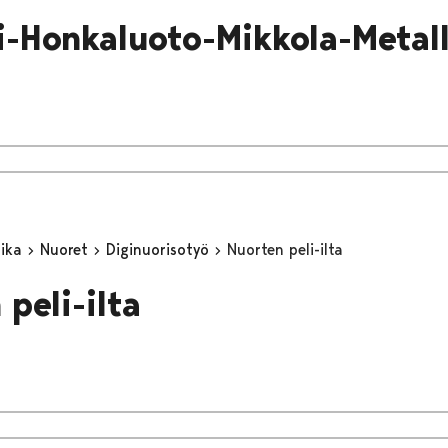
i-Honkaluoto-Mikkola-Metall
aika
Nuoret
Diginuorisotyö
Nuorten peli-ilta
peli-ilta