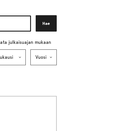
Hae
ata julkaisuajan mukaan
ausi, valinta lähettää lomakkeen
Vuosi, valinta lähettää lomakkeen