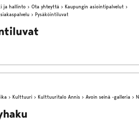
 ja hallinto
Ota yhteyttä
Kaupungin asiointipalvelut
asiakaspalvelu
Pysäköintiluvat
ntiluvat
aika
Kulttuuri
Kulttuuritalo Annis
Avoin seinä -galleria
N
yhaku