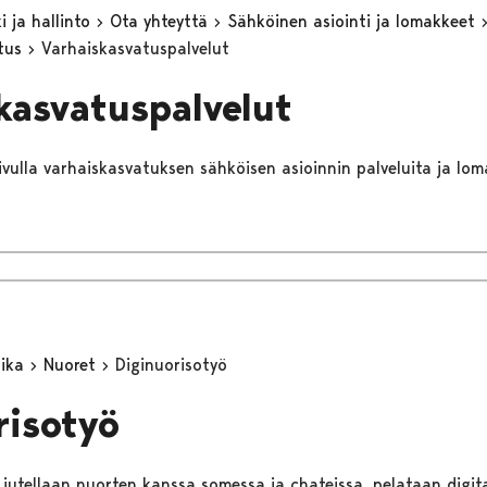
 ja hallinto
Ota yhteyttä
Sähköinen asiointi ja lomakkeet
utus
Varhaiskasvatuspalvelut
kasvatuspalvelut
sivulla varhaiskasvatuksen sähköisen asioinnin palveluita ja lom
aika
Nuoret
Diginuorisotyö
risotyö
jutellaan nuorten kanssa somessa ja chateissa, pelataan digitaa