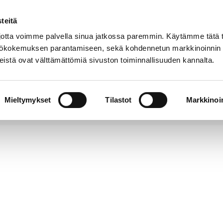
teitä
Puhelinluettelo
Anna palautetta
tta voimme palvella sinua jatkossa paremmin. Käytämme tätä t
yttökokemuksen parantamiseen, sekä kohdennetun markkinoinnin
istä ovat välttämättömiä sivuston toiminnallisuuden kannalta.
s ja
Vapaa-
Hyvinvointi
tus
aika
y
Mieltymykset
Tilastot
Markkinoin