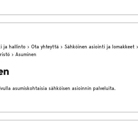
 ja hallinto
Ota yhteyttä
Sähköinen asiointi ja lomakkeet
ristö
Asuminen
en
sivulla asumiskohtaisia sähköisen asioinnin palveluita.