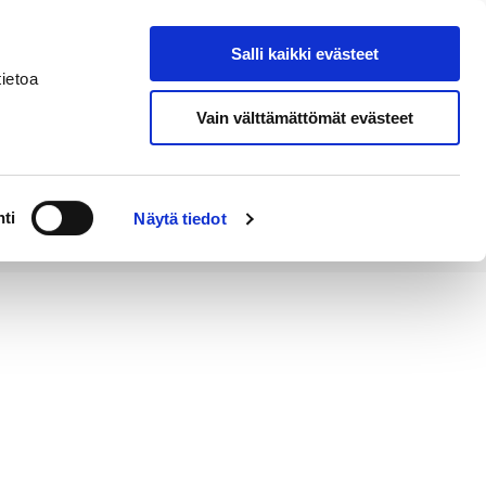
Salli kaikki evästeet
Tapahtumakalenteri
Hae sivustolta
ietoa
Vain välttämättömät evästeet
Työ ja
Kaupunki ja
rittäminen
hallinto
ti
Näytä tiedot