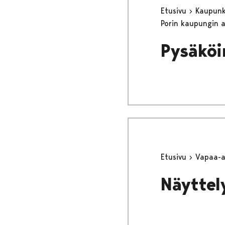
Etusivu
Kaupunki
Porin kaupungin 
Pysäköi
Etusivu
Vapaa-
Näyttel