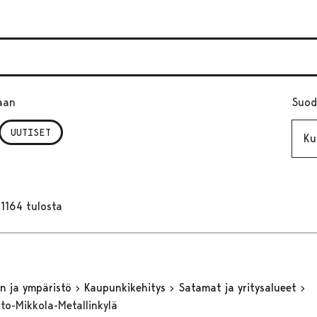
aan
Suod
Kuuk
UUTISET
1164 tulosta
n ja ympäristö
Kaupunkikehitys
Satamat ja yritysalueet
to-Mikkola-Metallinkylä