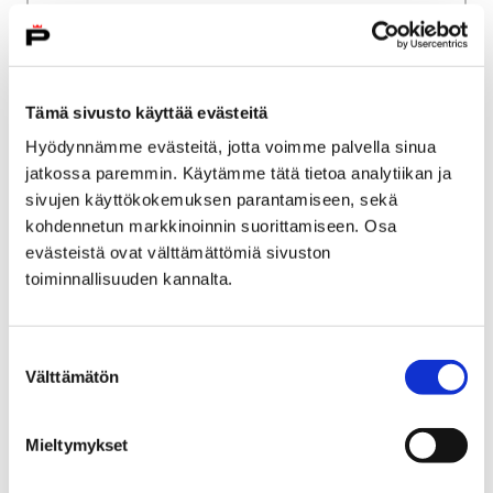
Palveluverkkouudistus
Porin väestökehitys
Porin väestökehitys
Tämä sivusto käyttää evästeitä
Hyödynnämme evästeitä, jotta voimme palvella sinua
jatkossa paremmin. Käytämme tätä tietoa analytiikan ja
sivujen käyttökokemuksen parantamiseen, sekä
Etusivu
Kaupunki ja hallinto
Ota yhteyttä
kohdennetun markkinoinnin suorittamiseen. Osa
Kaupungin asiointipalvelut
evästeistä ovat välttämättömiä sivuston
toiminnallisuuden kannalta.
Porin kaupungin asiakaspalvelu
Porin brändituotteet
Porin brändituotteet
Suostumuksen
Välttämätön
valinta
Mieltymykset