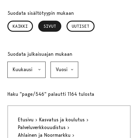
Suodata sisältötyypin mukaan
KAIKKI
SIVUT
, VALITTU
UUTISET
Suodata julkaisuajan mukaan
Kuukausi, valinta lähettää lomakkeen
Vuosi, valinta lähettää lomakkeen
Haku "page/546" palautti 1164 tulosta
Etusivu
Kasvatus ja koulutus
Palveluverkkouudistus
Ahlainen ja Noormarkku