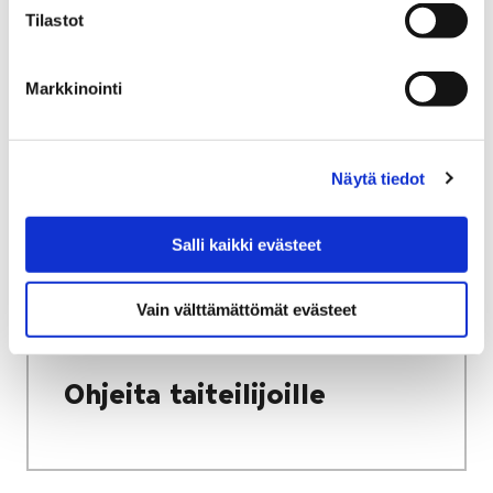
Tilastot
Etusivu
Vapaa-aika
Kulttuuri
Kulttuuritalo Annis
Avoin seinä -galleria
Tulevat näyttelyt
Markkinointi
Tulevat näyttelyt
Näytä tiedot
Salli kaikki evästeet
Etusivu
Vapaa-aika
Kulttuuri
Vain välttämättömät evästeet
Kulttuuritalo Annis
Avoin seinä -galleria
Ohjeita taiteilijoille
Ohjeita taiteilijoille