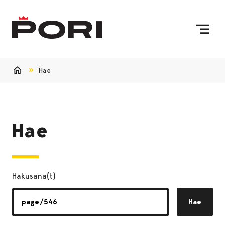
Siirry sisältöön
Etusivulle
Hae
Etusivu
Hae
Hakusana(t)
Hae