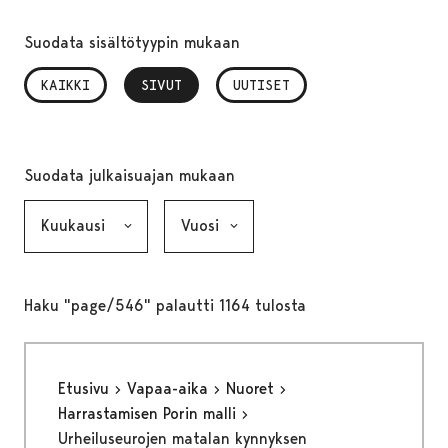
Suodata sisältötyypin mukaan
KAIKKI
SIVUT
, VALITTU
UUTISET
Suodata julkaisuajan mukaan
Kuukausi, valinta lähettää lomakkeen
Vuosi, valinta lähettää lomakkeen
Haku "page/546" palautti 1164 tulosta
Etusivu
Vapaa-aika
Nuoret
Harrastamisen Porin malli
Urheiluseurojen matalan kynnyksen