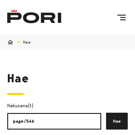
Siirry sisältöön
Etusivulle
Hae
Etusivu
Hae
Hakusana(t)
Hae