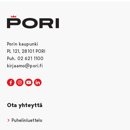
Porin kaupunki
PL 121, 28101 PORI
Puh. 02 621 1100
kirjaamo@pori.fi
Porin kaupunki Facebookissa
Avautuu uudessa välilehdessä
Porin kaupunki Instagramissa
Avautuu uudessa välilehdessä
Porin kaupunki Youtubessa
Avautuu uudessa välilehdessä
Porin kaupunki LinkedInissa
Avautuu uudessa välilehdessä
Ota yhteyttä
Puhelinluettelo