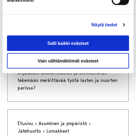
Etusivu
Vapaa-aika
Nuoret
Harrastamisen Porin malli
Ohjaajana Porin mallissa
Näytä tiedot
Ohjaajana Porin mallissa
Salli kaikki evästeet
Harrastamisen Porin malli tarjoaa ilmaisia ja
mielekkäitä harrastusmahdollisuuksia
Vain välttämättömät evästeet
porilaisille lapsille ja nuorille. Oletko sinä
ohjauksen ammattilainen ja kiinnostunut
tekemään merkittävää työtä lasten ja nuorten
parissa?
Etusivu
Asuminen ja ympäristö
Jätehuolto
Lomakkeet