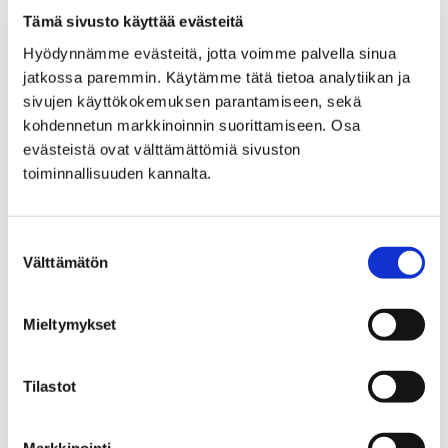
Tämä sivusto käyttää evästeitä
Porin Vesi, liikelaitos
Yhteystiedot
Hyödynnämme evästeitä, jotta voimme palvella sinua
Yhteystiedot
jatkossa paremmin. Käytämme tätä tietoa analytiikan ja
sivujen käyttökokemuksen parantamiseen, sekä
kohdennetun markkinoinnin suorittamiseen. Osa
evästeistä ovat välttämättömiä sivuston
toiminnallisuuden kannalta.
Etusivu
Asuminen ja ympäristö
Turvallisuus ja varautuminen
Suostumuksen
Välttämätön
valinta
Turvallisuus ja
varautuminen
Mieltymykset
Tilastot
Markkinointi