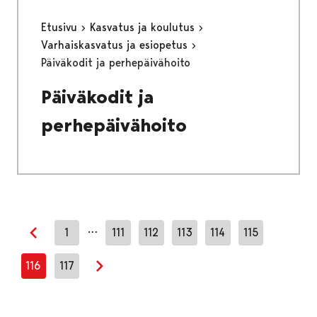
Etusivu
Kasvatus ja koulutus
Varhaiskasvatus ja esiopetus
Päiväkodit ja perhepäivähoito
Päiväkodit ja
perhepäivähoito
…
1
111
112
113
114
115
Edellinen sivu
116
117
Seuraava sivu