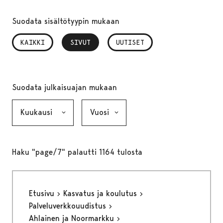
Suodata sisältötyypin mukaan
KAIKKI
SIVUT
, VALITTU
UUTISET
Suodata julkaisuajan mukaan
Kuukausi, valinta lähettää lomakkeen
Vuosi, valinta lähettää lomakkeen
Haku "page/7" palautti 1164 tulosta
Etusivu
Kasvatus ja koulutus
Palveluverkkouudistus
Ahlainen ja Noormarkku