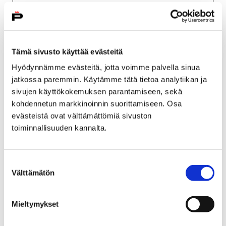
Palveluverkkouudistus
Porin väestökehitys
Porin väestökehitys
Tämä sivusto käyttää evästeitä
Hyödynnämme evästeitä, jotta voimme palvella sinua
jatkossa paremmin. Käytämme tätä tietoa analytiikan ja
sivujen käyttökokemuksen parantamiseen, sekä
Etusivu
Kaupunki ja hallinto
Ota yhteyttä
kohdennetun markkinoinnin suorittamiseen. Osa
Kaupungin asiointipalvelut
evästeistä ovat välttämättömiä sivuston
toiminnallisuuden kannalta.
Porin kaupungin asiakaspalvelu
Porin brändituotteet
Porin brändituotteet
Suostumuksen
Välttämätön
valinta
Mieltymykset