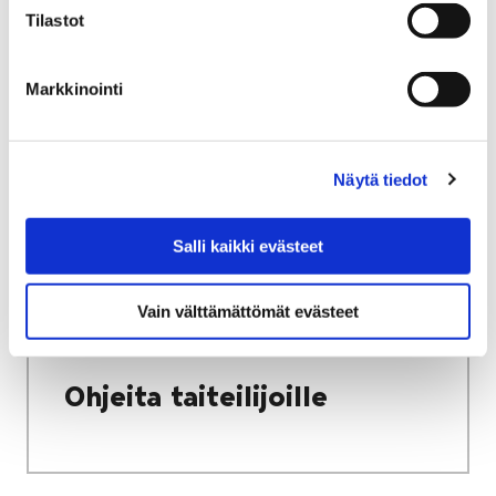
Tilastot
Etusivu
Vapaa-aika
Kulttuuri
Kulttuuritalo Annis
Avoin seinä -galleria
Tulevat näyttelyt
Markkinointi
Tulevat näyttelyt
Näytä tiedot
Salli kaikki evästeet
Etusivu
Vapaa-aika
Kulttuuri
Vain välttämättömät evästeet
Kulttuuritalo Annis
Avoin seinä -galleria
Ohjeita taiteilijoille
Ohjeita taiteilijoille