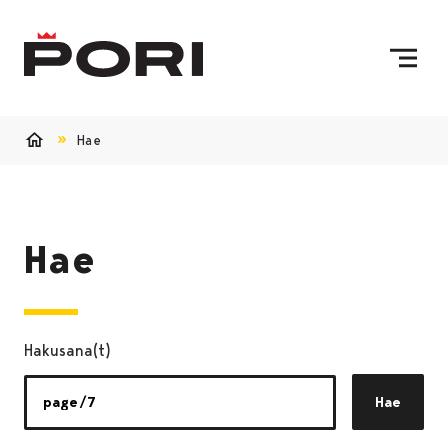
Siirry sisältöön
Etusivulle
Hae
Etusivu
Hae
Hakusana(t)
Hae