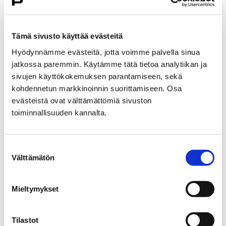
Etusivu
Hyvinvointi
Yhdistyksille ja seuroille
Yhdistysillat
Tämä sivusto käyttää evästeitä
Yhdistysillan 10.4.2025 työpajan yhteenveto
Hyödynnämme evästeitä, jotta voimme palvella sinua
jatkossa paremmin. Käytämme tätä tietoa analytiikan ja
Yhdistysillan 10.4.2025
sivujen käyttökokemuksen parantamiseen, sekä
työpajan yhteenveto
kohdennetun markkinoinnin suorittamiseen. Osa
evästeistä ovat välttämättömiä sivuston
toiminnallisuuden kannalta.
Suostumuksen
Välttämätön
Etusivu
Vapaa-aika
Liikunta
valinta
Liikuntapaikat
Uimahallit ja -rannat
Maauimala
Mieltymykset
Maauimala
Tilastot