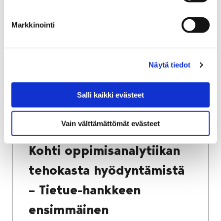
Markkinointi
Etusivu
Kasvatus ja koulutus
Lukio
Porin lukio
Yhteistyö
Kehittämishankkeet
Näytä tiedot
Tietue – oppimisanalytiikka lukiokoulutuksen
kehittämisen tueksi
Salli kaikki evästeet
Kohti oppimisanalytiikan tehokasta
hyödyntämistä – Tietue-hankkeen
Vain välttämättömät evästeet
ensimmäinen toimintavuosi
Kohti oppimisanalytiikan
tehokasta hyödyntämistä
– Tietue-hankkeen
ensimmäinen