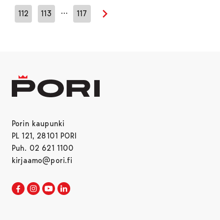
…
112
113
117
Seuraava sivu
Porin kaupunki
PL 121, 28101 PORI
Puh. 02 621 1100
kirjaamo@pori.fi
Porin kaupunki Facebookissa
Avautuu uudessa välilehdessä
Porin kaupunki Instagramissa
Avautuu uudessa välilehdessä
Porin kaupunki Youtubessa
Avautuu uudessa välilehdessä
Porin kaupunki LinkedInissa
Avautuu uudessa välilehdessä