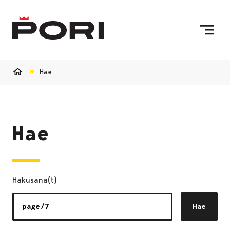
Siirry sisältöön
Etusivulle
Hae
Etusivu
Hae
Hakusana(t)
Hae