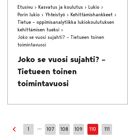
Etusivu
Kasvatus ja koulutus
Lukio
Porin lukio
Yhteistyö
Kehittämishankkeet
Tietue – oppimisanalytiikka lukiokoulutuksen
kehittämisen tueksi
Joko se vuosi sujahti? – Tietueen toinen
toimintavuosi
Joko se vuosi sujahti? –
Tietueen toinen
toimintavuosi
…
1
107
108
109
110
111
Edellinen sivu