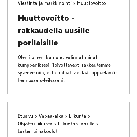
Viestintä ja markkinointi
Muuttovoitto
Muuttovoitto -
rakkaudella uusille
porilaisille
Olen iloinen, kun olet valinnut minut
kumppaniksesi. Toivottavasti rakkautemme
syvenee niin, että haluat viettää loppuelämäsi
hennossa syleilyssäni.
Etusivu
Vapaa-aika
Liikunta
Ohjattu liikunta
Liikuntaa lapsille
Lasten uimakoulut