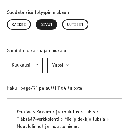
Suodata sisältötyypin mukaan
KAIKKI
SIVUT
, VALITTU
UUTISET
Suodata julkaisuajan mukaan
Kuukausi, valinta lähettää lomakkeen
Vuosi, valinta lähettää lomakkeen
Haku "page/7" palautti 1164 tulosta
Etusivu
Kasvatus ja koulutus
Lukio
Tiäksää?-verkkolehti
Mielipidekirjoituksia
Muuttolinnut ja muuttomiehet