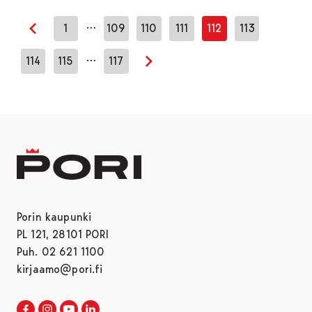
…
1
109
110
111
112
113
Edellinen sivu
…
114
115
117
Seuraava sivu
Porin kaupunki
PL 121, 28101 PORI
Puh. 02 621 1100
kirjaamo@pori.fi
Porin kaupunki Facebookissa
Avautuu uudessa välilehdessä
Porin kaupunki Instagramissa
Avautuu uudessa välilehdessä
Porin kaupunki Youtubessa
Avautuu uudessa välilehdessä
Porin kaupunki LinkedInissa
Avautuu uudessa välilehdessä