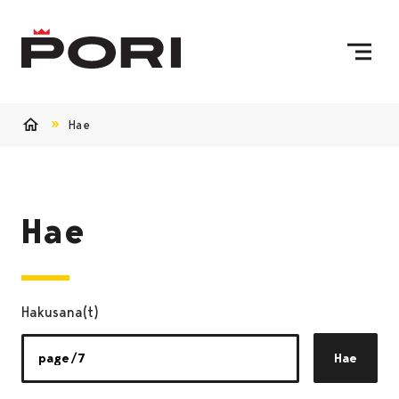
Siirry sisältöön
Etusivulle
Hae
Etusivu
Hae
Hakusana(t)
Hae