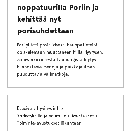
noppatuurilla Poriin ja
kehittää nyt
porisuhdettaan
Pori yllätti positiivisesti kauppatieteitä
opiskelemaan muuttaneen Milla Hyyrysen.
Sopivankokoisesta kaupungista löytyy
kiinnostavia menoja ja paikkoja ilman
puuduttavia välimatkoja.
Etusivu
Hyvinvointi
Yhdistyksille ja seuroille
Avustukset
Toiminta-avustukset liikuntaan