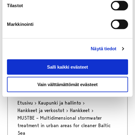
Tilastot
Markkinointi
Etusivu
Kasvatus ja koulutus
Palmgren-konservatorio
Yhteystiedot
Näytä tiedot
Yhteystiedot
Salli kaikki evästeet
Vain välttämättömät evästeet
Etusivu
Kaupunki ja hallinto
Hankkeet ja verkostot
Hankkeet
MUSTBE – Multidimensional stormwater
treatment in urban areas for cleaner Baltic
Sea