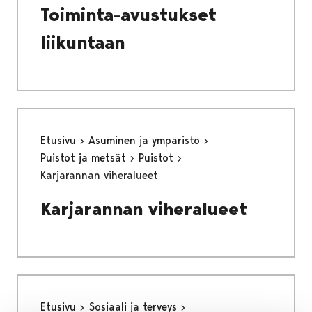
Toiminta-avustukset
liikuntaan
Etusivu
Asuminen ja ympäristö
Puistot ja metsät
Puistot
Karjarannan viheralueet
Karjarannan viheralueet
Etusivu
Sosiaali ja terveys