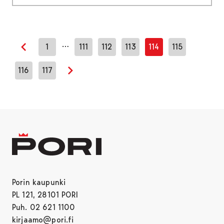
…
1
111
112
113
114
115
Edellinen sivu
116
117
Seuraava sivu
Porin kaupunki
PL 121, 28101 PORI
Puh. 02 621 1100
kirjaamo@pori.fi