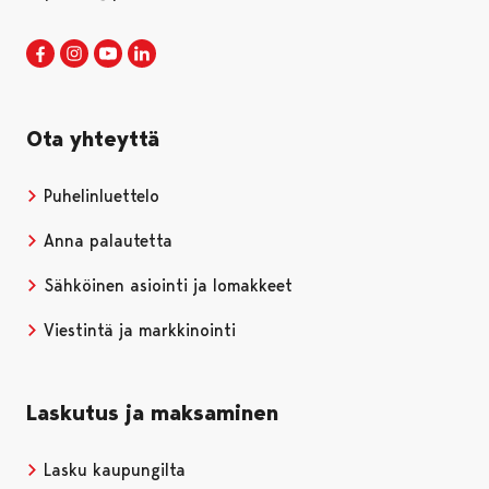
Porin kaupunki Facebookissa
Avautuu uudessa välilehdessä
Porin kaupunki Instagramissa
Avautuu uudessa välilehdessä
Porin kaupunki Youtubessa
Avautuu uudessa välilehdessä
Porin kaupunki LinkedInissa
Avautuu uudessa välilehdessä
Ota yhteyttä
Puhelinluettelo
Anna palautetta
Sähköinen asiointi ja lomakkeet
Viestintä ja markkinointi
Laskutus ja maksaminen
Lasku kaupungilta