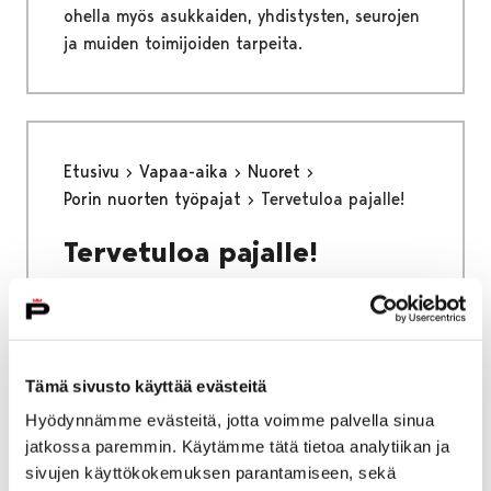
ohella myös asukkaiden, yhdistysten, seurojen
ja muiden toimijoiden tarpeita.
Etusivu
Vapaa-aika
Nuoret
Porin nuorten työpajat
Tervetuloa pajalle!
Tervetuloa pajalle!
Tämä sivusto käyttää evästeitä
Etusivu
Asuminen ja ympäristö
Hyödynnämme evästeitä, jotta voimme palvella sinua
Liikenne ja veneily
jatkossa paremmin. Käytämme tätä tietoa analytiikan ja
Liikenneväylien kunnossapito
sivujen käyttökokemuksen parantamiseen, sekä
Katujen päällystystyöt