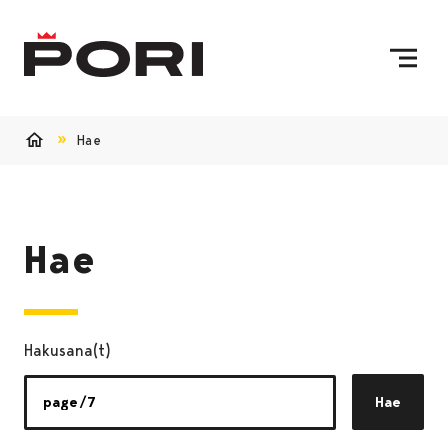
Siirry sisältöön
Etusivulle
Hae
Etusivu
Hae
Hakusana(t)
Hae