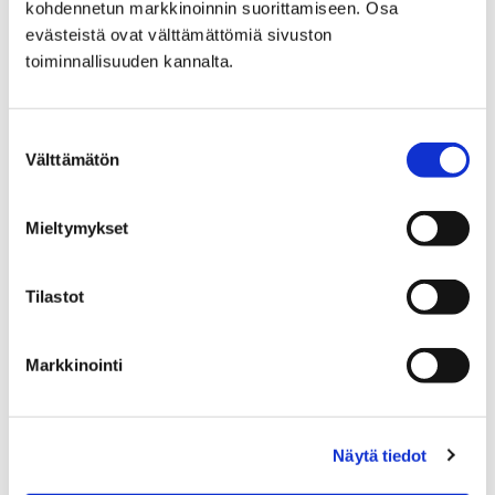
kohdennetun markkinoinnin suorittamiseen. Osa
evästeistä ovat välttämättömiä sivuston
Katujen päällystystyöt
toiminnallisuuden kannalta.
Suostumuksen
Välttämätön
valinta
Etusivu
Hyvinvointi
Mieltymykset
Yhdistyksille ja seuroille
Avustukset
Porin kaupungin hissiavustus
jälkiasennushissin rakentamiseen
Tilastot
Porin kaupungin
Markkinointi
hissiavustus
jälkiasennushissin
Näytä tiedot
rakentamiseen