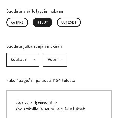
Suodata sisältötyypin mukaan
KAIKKI
SIVUT
, VALITTU
UUTISET
Suodata julkaisuajan mukaan
Kuukausi, valinta lähettää lomakkeen
Vuosi, valinta lähettää lomakkeen
Haku "page/7" palautti 1164 tulosta
Etusivu
Hyvinvointi
Yhdistyksille ja seuroille
Avustukset