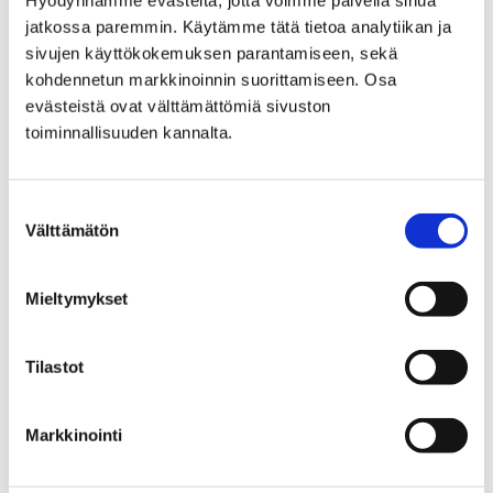
Hyödynnämme evästeitä, jotta voimme palvella sinua
jatkossa paremmin. Käytämme tätä tietoa analytiikan ja
sivujen käyttökokemuksen parantamiseen, sekä
Etusivu
Kaupunki ja hallinto
kohdennetun markkinoinnin suorittamiseen. Osa
Hankkeet ja verkostot
Hankkeet
evästeistä ovat välttämättömiä sivuston
Maahanmuuttajien neuvontapiste
toiminnallisuuden kannalta.
Tietopaketti maahanmuuttajille
Opiskelu Porissa
Suostumuksen
Opiskelu Porissa
Välttämätön
valinta
Mieltymykset
Tilastot
Etusivu
Vapaa-aika
Nuoret
Lomatoiminta
Lomatoiminta
Markkinointi
Tältä sivulta löydät tietoa Porin kaupungin