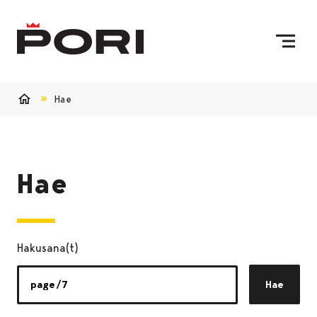
Siirry sisältöön
Etusivulle
Hae
Etusivu
Hae
Hakusana(t)
Hae