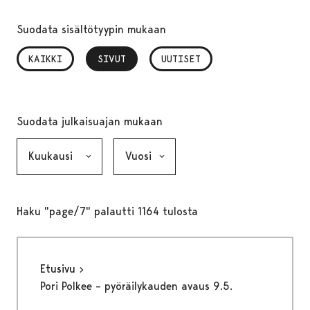
Suodata sisältötyypin mukaan
KAIKKI
SIVUT
, VALITTU
UUTISET
Suodata julkaisuajan mukaan
Kuukausi, valinta lähettää lomakkeen
Vuosi, valinta lähettää lomakkeen
Haku "page/7" palautti 1164 tulosta
Etusivu
Pori Polkee – pyöräilykauden avaus 9.5.