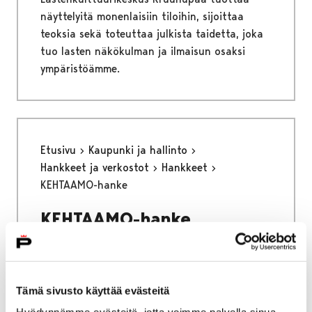
näyttelyitä monenlaisiin tiloihin, sijoittaa
teoksia sekä toteuttaa julkista taidetta, joka
tuo lasten näkökulman ja ilmaisun osaksi
ympäristöämme.
Etusivu
Kaupunki ja hallinto
Hankkeet ja verkostot
Hankkeet
KEHTAAMO-hanke
KEHTAAMO-hanke
Katuväkivallan ehkäisyä turvallisten aikuisten
avulla monitoimijaisesti
Tämä sivusto käyttää evästeitä