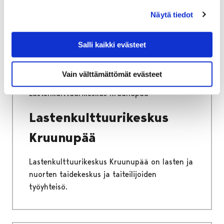
järjestämästä lasten ja nuorten
Näytä tiedot
lomatoiminnasta.
Salli kaikki evästeet
Vain välttämättömät evästeet
Etusivu
Vapaa-aika
Kulttuuri
Lastenkulttuurikeskus Kruunupää
Lastenkulttuurikeskus
Kruunupää
Lastenkulttuurikeskus Kruunupää on lasten ja
nuorten taidekeskus ja taiteilijoiden
työyhteisö.