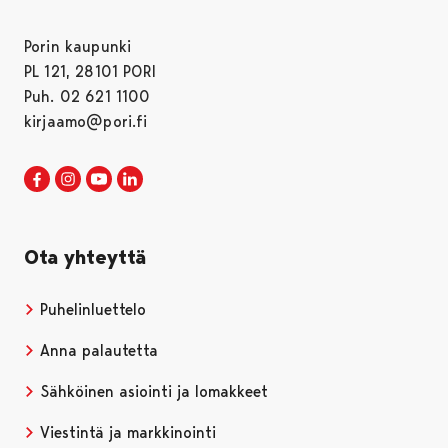
Porin kaupunki
PL 121, 28101 PORI
Puh. 02 621 1100
kirjaamo@pori.fi
Porin kaupunki Facebookissa
Avautuu uudessa välilehdessä
Porin kaupunki Instagramissa
Avautuu uudessa välilehdessä
Porin kaupunki Youtubessa
Avautuu uudessa välilehdessä
Porin kaupunki LinkedInissa
Avautuu uudessa välilehdessä
Ota yhteyttä
Puhelinluettelo
Anna palautetta
Sähköinen asiointi ja lomakkeet
Viestintä ja markkinointi