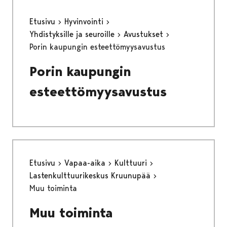
Etusivu
Hyvinvointi
Yhdistyksille ja seuroille
Avustukset
Porin kaupungin esteettömyysavustus
Porin kaupungin
esteettömyysavustus
Etusivu
Vapaa-aika
Kulttuuri
Lastenkulttuurikeskus Kruunupää
Muu toiminta
Muu toiminta