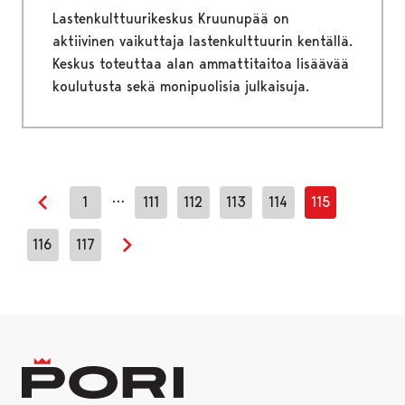
Lastenkulttuurikeskus Kruunupää on
aktiivinen vaikuttaja lastenkulttuurin kentällä.
Keskus toteuttaa alan ammattitaitoa lisäävää
koulutusta sekä monipuolisia julkaisuja.
…
1
111
112
113
114
115
Edellinen sivu
116
117
Seuraava sivu