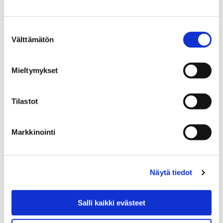
Voit siirtyä koulunkäynnin aloituksen
lykkäämishakemukseen painamalla alla
Suostumuksen
Välttämätön
olevasta linkistä.
valinta
Mieltymykset
Etusivu
Kaupunki ja hallinto
Ota yhteyttä
Tilastot
Sähköinen asiointi ja lomakkeet
Sosiaali- ja terveyspalveluiden sähköiset
Markkinointi
palvelut ja lomakkeet
Vammaispalvelut
Kuljetuspalvelu: hakemus vakiotaksi- tai
Näytä tiedot
yksinmatkustusoikeudesta
Kuljetuspalvelu: hakemus
Salli kaikki evästeet
vakiotaksi- tai