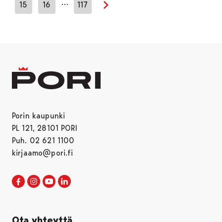
…
15
16
117
Seuraava sivu
Porin kaupunki
PL 121, 28101 PORI
Puh. 02 621 1100
kirjaamo@pori.fi
Porin kaupunki Facebookissa
Avautuu uudessa välilehdessä
Porin kaupunki Instagramissa
Avautuu uudessa välilehdessä
Porin kaupunki Youtubessa
Avautuu uudessa välilehdessä
Porin kaupunki LinkedInissa
Avautuu uudessa välilehdessä
Ota yhteyttä