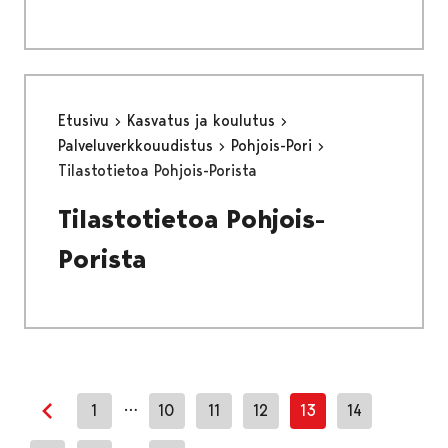
Etusivu
Kasvatus ja koulutus
Palveluverkkouudistus
Pohjois-Pori
Tilastotietoa Pohjois-Porista
Tilastotietoa Pohjois-
Porista
…
1
10
11
12
13
14
Edellinen sivu