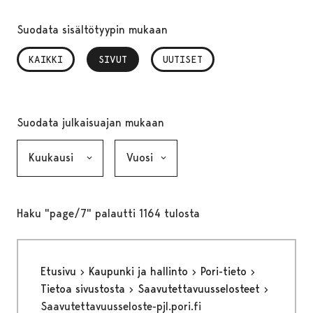
Suodata sisältötyypin mukaan
KAIKKI
SIVUT
, VALITTU
UUTISET
Suodata julkaisuajan mukaan
Kuukausi, valinta lähettää lomakkeen
Vuosi, valinta lähettää lomakkeen
Haku "page/7" palautti 1164 tulosta
Etusivu
Kaupunki ja hallinto
Pori-tieto
Tietoa sivustosta
Saavutettavuusselosteet
Saavutettavuusseloste-pjl.pori.fi