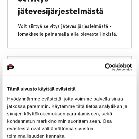
jätevesijärjestelmästä
Voit siirtyä selvitys jätevesijärjestelmästä -
lomakkeelle painamalla alla olevasta linkistä.
Etusivu
Kaupunki ja hallinto
Ota yhteyttä
Sähköinen asiointi ja lomakkeet
Kasvatus ja koulutus
Perusopetus
Tämä sivusto käyttää evästeitä
Koulunkäynnin aloituksen lykkääminen
Hyödynnämme evästeitä, jotta voimme palvella sinua
jatkossa paremmin. Käytämme tätä tietoa analytiikan ja
Huoltajan hakemus
sivujen käyttökokemuksen parantamiseen, sekä
koulunkäynnin aloituksen
kohdennetun markkinoinnin suorittamiseen. Osa
evästeistä ovat välttämättömiä sivuston
lykkäämisestä
toiminnallisuuden kannalta.